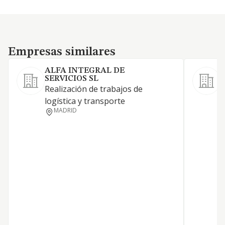
Empresas similares
Empresas similares
ALFA INTEGRAL DE
G
SERVICIOS SL
S
Realización de trabajos de
l
logística y transporte
MADRID