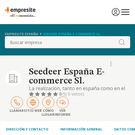
EMPRESITE ESPAÑA
SEEDEER ESPAÑA E-COMMERCE SL.
Buscar
Seedeer España E-
commerce Sl.
La realizacion, tanto en españa como en el
extranjero, de cualquier actividad logistica,
0
/5
( 0 votos)
transporte local e internacional y
relacionada con el e- commerce, asi como
otras actividades relacionadas con el mismo,
LLAMAR
SITIO WEB
CÓMO
VER
LLEGAR
INFORME
y los servicios de logistica y transporte
asociados
DIRECCIÓN Y CONTACTO
INFORMACIÓN GENERAL
DATOS COM