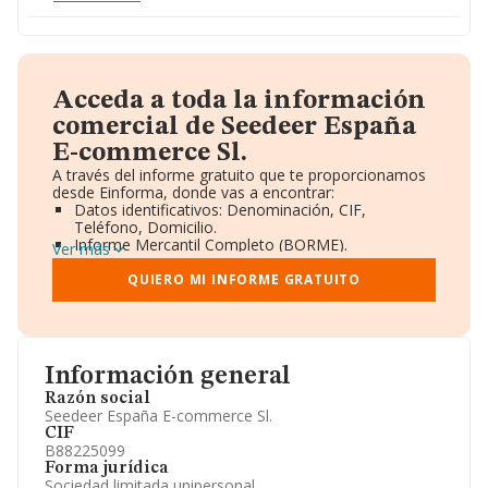
Acceda a toda la información
comercial de Seedeer España
E-commerce Sl.
A través del informe gratuito que te proporcionamos
desde Einforma, donde vas a encontrar:
Datos identificativos: Denominación, CIF,
Teléfono, Domicilio.
Informe Mercantil Completo (BORME).
Ver más
Gráficos de Evolución Ventas y Empleados.
Consejo de Administración y Administradores.
QUIERO MI INFORME GRATUITO
Directivos y Ejecutivos.
Accionistas.
Participaciones y Vinculaciones en otras empresas.
Artículos de prensa publicados sobre la empresa.
Información oficial y registral complementaria.
Información general
Razón social
Seedeer España E-commerce Sl.
CIF
B88225099
Forma jurídica
Sociedad limitada unipersonal