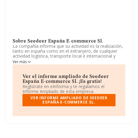
Sobre Seedeer España E-commerce Sl.
La compañía informa que su actividad es la realización,
tanto en españa como en el extranjero, de cualquier
actividad logística, transporte local e internacional y
relacionada con el e- commerce, así como otras
Ver más
actividades relacionadas con el mismo, y los servicios
de logística y transporte asociados. La empresa aparece
inscrita en el Registro Mercantil como Sociedad
Ver el informe ampliado de Seedeer
Limitada. Su CNAE corresponde a 5210 con código
España E-commerce Sl. ¡Es gratis!
'Depósito y almacenamiento'. La sociedad no tiene
Regístrate en eInforma y te regalamos el
actividad en mercados exteriores.
Informe Ampliado de esta empresa.
VER INFORME AMPLIADO DE SEEDEER
La sociedad española
Seedeer España E-commerce
ESPAÑA E-COMMERCE SL.
S.L
, con número de identificación fiscal B88225099,
tiene su domicilio social establecido en Calle
Luxemburgo núm. 3, (28821), Coslada, Madrid.
En relación con el sector y disponiendo de los datos de
hasta 3.333 empresas, en el ámbito nacional la
facturación alcanza la cifra de 8.403 millones de euros y