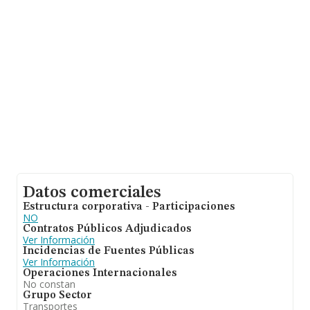
se calcula un promedio de facturación de 2 millones de
euros entre todas las compañías. Respecto a la
información de la provincia (hablamos de Madrid), en la
base de datos INFORMA constan 665 empresas, con
ventas en el año 2023 de 3.856 millones de euros.
Como información adicional de interés, los empleados
de media son 17. La antigüedad desde la constitución
es de 17 años.
Datos comerciales
Estructura corporativa - Participaciones
NO
Contratos Públicos Adjudicados
Ver Información
Incidencias de Fuentes Públicas
Ver Información
Operaciones Internacionales
No constan
Grupo Sector
Transportes