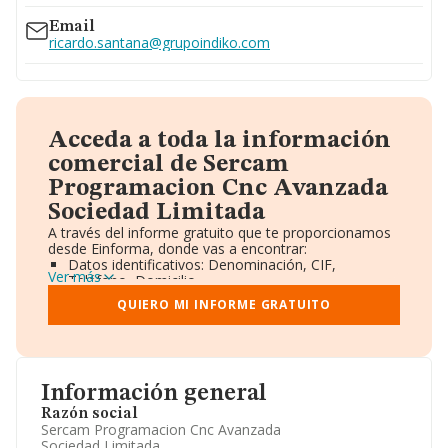
Email
ricardo.santana@grupoindiko.com
Acceda a toda la información
comercial de Sercam
Programacion Cnc Avanzada
Sociedad Limitada
A través del informe gratuito que te proporcionamos
desde Einforma, donde vas a encontrar:
Datos identificativos: Denominación, CIF,
Ver más
Teléfono, Domicilio.
Informe Mercantil Completo (BORME).
QUIERO MI INFORME GRATUITO
Gráficos de Evolución Ventas y Empleados.
Consejo de Administración y Administradores.
Directivos y Ejecutivos.
Accionistas.
Participaciones y Vinculaciones en otras empresas.
Información general
Artículos de prensa publicados sobre la empresa.
Información oficial y registral complementaria.
Razón social
Sercam Programacion Cnc Avanzada
Sociedad Limitada