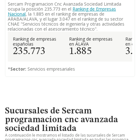
Sercam Programacion Cnc Avanzada Sociedad Limitada
ocupa la posición 235.773 en el
Ranking de Empresas
Nacional
, la 1.885 en el ranking de empresas de
ARABA/ALAVA, y el lugar 3.047 en el ranking de su sector
CNAE "Servicios técnicos de ingeniería y otras actividades
relacionadas con el asesoramiento técnico".
Ranking de empresas
Ranking de empresas
Rankin
españolas
en ÁLAVA
en el 
235.773
1.885
3.0
*
Sector:
Servicios empresariales
Sucursales de Sercam
programacion cnc avanzada
sociedad limitada
A continuación le mostramos el listado de las sucursales de Sercam
programacion cnc avanzada sociedad limitada en todas las provincia