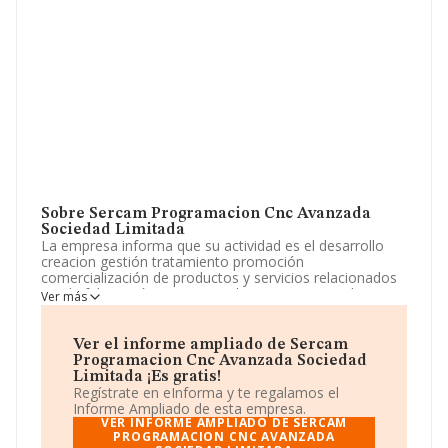
Sobre Sercam Programacion Cnc Avanzada
Sociedad Limitada
La empresa informa que su actividad es el desarrollo
creacion gestión tratamiento promoción
comercialización de productos y servicios relacionados
con la fabricación mecanica y la programacion de
Ver más
maquinaria de control numerico continuo el desarrollo
creacion. La empresa es una Sociedad Limitada. Su
actividad CNAE es 'Servicios técnicos de ingeniería y
Ver el informe ampliado de Sercam
otras actividades relacionadas con el asesoramiento
Programacion Cnc Avanzada Sociedad
técnico' con código 7112. La sociedad no tiene actividad
Limitada ¡Es gratis!
en mercados exteriores.
Regístrate en eInforma y te regalamos el
Informe Ampliado de esta empresa.
Según las cifras existentes en la base de datos de
VER INFORME AMPLIADO DE SERCAM
INFORMA, el número de empleados ha estado por
PROGRAMACION CNC AVANZADA