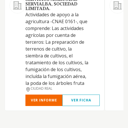
SERVIALBA, SOCIEDAD
LIMITADA.
Actividades de apoyo a la
T
agricultura -CNAE 0161-, que
comprende: Las actividades
agrícolas por cuenta de
T
terceros: La preparación de
L
terrenos de cultivo, la
C
siembra de cultivos, el
tratamiento de los cultivos, la
P
fumigación de los cultivos,
incluída la fumigación aérea,
la poda de los árboles fruta
CIUDAD REAL
VER INFORME
VER FICHA