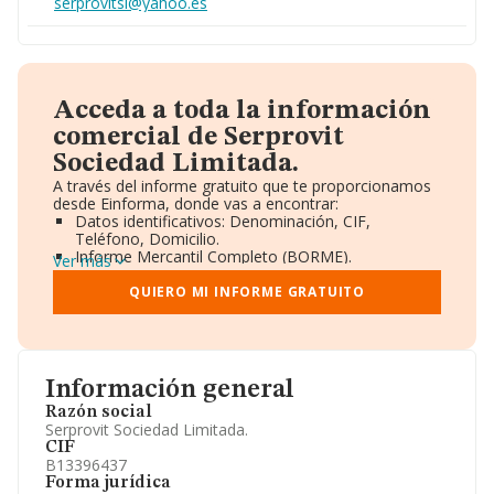
serprovitsl@yahoo.es
Acceda a toda la información
comercial de Serprovit
Sociedad Limitada.
A través del informe gratuito que te proporcionamos
desde Einforma, donde vas a encontrar:
Datos identificativos: Denominación, CIF,
Teléfono, Domicilio.
Informe Mercantil Completo (BORME).
Ver más
Gráficos de Evolución Ventas y Empleados.
Consejo de Administración y Administradores.
QUIERO MI INFORME GRATUITO
Directivos y Ejecutivos.
Accionistas.
Participaciones y Vinculaciones en otras empresas.
Artículos de prensa publicados sobre la empresa.
Información oficial y registral complementaria.
Información general
Razón social
Serprovit Sociedad Limitada.
CIF
B13396437
Forma jurídica