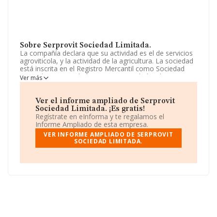
Sobre Serprovit Sociedad Limitada.
La compañía declara que su actividad es el de servicios
agroviticola, y la actividad de la agricultura. La sociedad
está inscrita en el Registro Mercantil como Sociedad
Limitada. Su actividad CNAE es 'Actividades de apoyo a
Ver más
la agricultura' con código 0161. No realiza actividad de
importación y/o exportación.
Ver el informe ampliado de Serprovit
El número de empleados ha disminuido un 60% y
Sociedad Limitada. ¡Es gratis!
teniendo en cuenta la información disponible en
Regístrate en eInforma y te regalamos el
INFORMA, ha dispuesto de un número de empleados
Informe Ampliado de esta empresa.
por debajo de la media de sector.
VER INFORME AMPLIADO DE SERPROVIT
SOCIEDAD LIMITADA.
Dentro del ranking de empresas elaborado por
INFORMA, atendiendo a los niveles de facturación de la
compañía, se destaca que: la empresa ha caído 80
puestos en el ranking sectorial, pasando del 951 al
1.031. En el ranking del sector, delante de la empresa
están compañías como, por ejemplo:
Agropecuaria
Hidalgo S.L
y
Esplanart Sociedad Limitada
; sin
embargo, por debajo de la compañía, están empresas
como:
Finca Piadela S.L
y
Agrohacheros, Sociedad
Limitada
. En 2025, en el ranking nacional, ha perdido