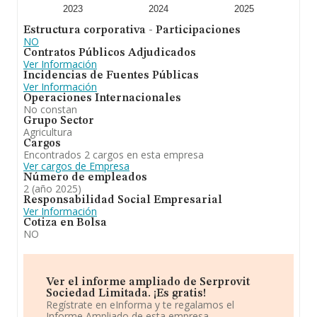
En resumen,
Serprovit Sociedad Limitada
está
2023
2024
2025
especializada en el de servicios agroviticola, y la
Estructura corporativa - Participaciones
actividad de la agricultura. En el ranking de provincia, ha
NO
experimentado un retroceso.
Contratos Públicos Adjudicados
Ver Información
Incidencias de Fuentes Públicas
Ver Información
Operaciones Internacionales
No constan
Grupo Sector
Agricultura
Cargos
Encontrados 2 cargos en esta empresa
Ver cargos de Empresa
Número de empleados
2 (año 2025)
Responsabilidad Social Empresarial
Ver Información
Cotiza en Bolsa
NO
Ver el informe ampliado de Serprovit
Sociedad Limitada. ¡Es gratis!
Regístrate en eInforma y te regalamos el
Informe Ampliado de esta empresa.