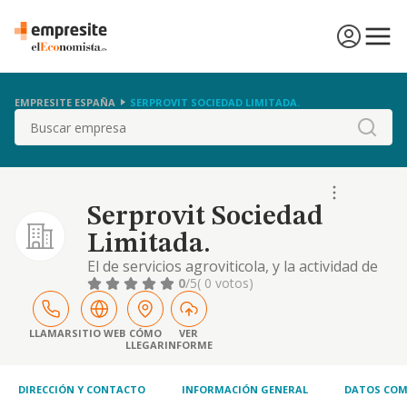
EMPRESITE ESPAÑA
SERPROVIT SOCIEDAD LIMITADA.
Buscar
Serprovit Sociedad
Limitada.
El de servicios agroviticola, y la actividad de
la agricultura
0
/5
( 0 votos)
LLAMAR
SITIO WEB
CÓMO
VER
LLEGAR
INFORME
DIRECCIÓN Y CONTACTO
INFORMACIÓN GENERAL
DATOS COM