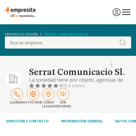
EMPRESITE ESPAÑA
SERRAT COMUNICACIO SL.
Buscar
Serrat Comunicacio Sl.
La sociedad tiene por objeto, agencias de
publicidad, servicios de publicidad relaciones
0
/5
( 0 votos)
públicas y similares, intermediación en el
comercio de productos diversos y
consultoría empresarial en márquetin y
LLAMAR
SITIO WEB
CÓMO
VER
LLEGAR
INFORME
ventas
DIRECCIÓN Y CONTACTO
INFORMACIÓN GENERAL
DATOS COM