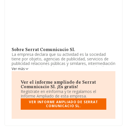
Sobre Serrat Comunicacio Sl.
La empresa declara que su actividad es la sociedad
tiene por objeto, agencias de publicidad, servicios de
publicidad relaciones públicas y similares, intermediación
en el comercio de productos diversos y consultoría
Ver más
empresarial en márquetin y ventas. La empresa aparece
inscrita en el Registro Mercantil como Sociedad
Limitada. Clasifica su actividad CNAE como 'Agencias de
Ver el informe ampliado de Serrat
publicidad', código 7311. No realiza actividad de
Comunicacio Sl. ¡Es gratis!
importación y/o exportación.
Regístrate en eInforma y te regalamos el
Informe Ampliado de esta empresa.
Puedes visitar su sitio web:
www.serratcomunicacio.cat
.
VER INFORME AMPLIADO DE SERRAT
COMUNICACIO SL.
La sociedad
Serrat Comunicacio S.L
, CIF B19916535,
está situada en Calle Riera Buganto núm. 3, (17003),
Girona, Cataluña.
En base a la información de la que dispone INFORMA