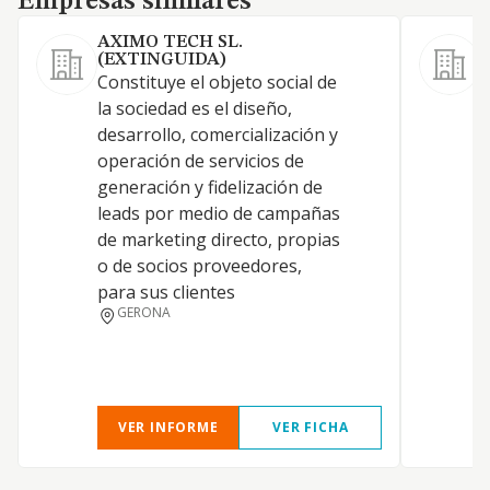
Empresas similares
AXIMO TECH SL.
(EXTINGUIDA)
Constituye el objeto social de
A
la sociedad es el diseño,
a
desarrollo, comercialización y
e
operación de servicios de
a
generación y fidelización de
e
leads por medio de campañas
c
de marketing directo, propias
v
o de socios proveedores,
e
para sus clientes
G
GERONA
p
VER INFORME
VER FICHA