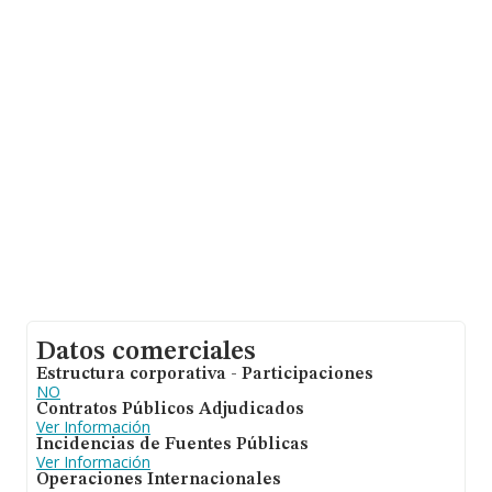
sobre 39.891 compañías, a nivel nacional la facturación
asciende a 18.414 millones de euros y la media de
facturación de ventas entre todas las compañías
alcanza los 461 mil euros. En relación con la
información de la provincia de Girona, en la base de
datos de INFORMA aparecen 417 empresas, cuyas
ventas han alcanzado los 125 millones de euros.
Finalmente, para completar los datos de sector la
media de empleados es de 2; la antigüedad alcanza los
15 años desde la constitución.
Datos comerciales
Estructura corporativa - Participaciones
NO
Contratos Públicos Adjudicados
Ver Información
Incidencias de Fuentes Públicas
Ver Información
Operaciones Internacionales