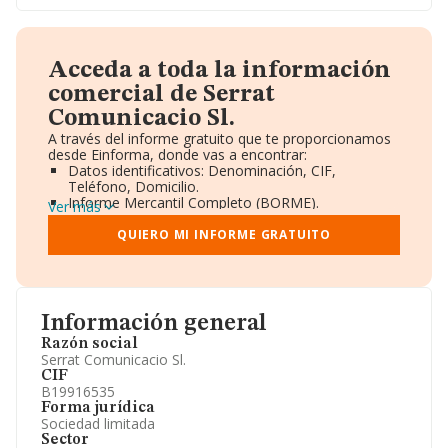
Acceda a toda la información
comercial de Serrat
Comunicacio Sl.
A través del informe gratuito que te proporcionamos
desde Einforma, donde vas a encontrar:
Datos identificativos: Denominación, CIF,
Teléfono, Domicilio.
Informe Mercantil Completo (BORME).
Ver más
Gráficos de Evolución Ventas y Empleados.
Consejo de Administración y Administradores.
QUIERO MI INFORME GRATUITO
Directivos y Ejecutivos.
Accionistas.
Participaciones y Vinculaciones en otras empresas.
Artículos de prensa publicados sobre la empresa.
Información oficial y registral complementaria.
Información general
Razón social
Serrat Comunicacio Sl.
CIF
B19916535
Forma jurídica
Sociedad limitada
Sector