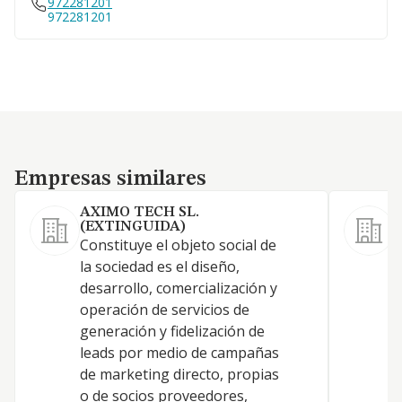
972281201
972281201
Empresas similares
Empresas similares
AXIMO TECH SL.
(EXTINGUIDA)
Constituye el objeto social de
A
la sociedad es el diseño,
a
desarrollo, comercialización y
e
operación de servicios de
a
generación y fidelización de
e
leads por medio de campañas
c
de marketing directo, propias
v
o de socios proveedores,
e