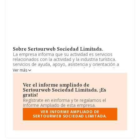
Sobre Sertourweb Sociedad Limitada.
La empresa informa que su actividad es servicios
relacionados con la actividad y la industria turística.
servicios de ayuda, apoyo, asistencia y orientación a
viajeros y turistas. servicios de confección de catálogos
Ver más
y folletos informativos. servicios fotográficos.
compraventa de bienes muebles e inmuebles. La
empresa es una Sociedad Limitada. Clasifica su
Ver el informe ampliado de
actividad CNAE como 'Agencias de publicidad', código
Sertourweb Sociedad Limitada. ¡Es
7311. La sociedad no tiene actividad en mercados
gratis!
exteriores.
Regístrate en eInforma y te regalamos el
Informe Ampliado de esta empresa.
Ha tenido el mismo número de profesionales y según
VER INFORME AMPLIADO DE
los datos a disposición de INFORMA, ha tenido un
SERTOURWEB SOCIEDAD LIMITADA.
número de empleados por debajo de la media de
sector.
Dentro del ranking de empresas elaborado por
INFORMA, atendiendo a los niveles de facturación,