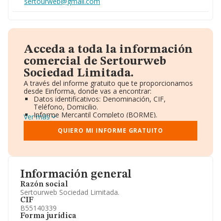
sertourweb@gmail.com
Acceda a toda la información
comercial de Sertourweb
Sociedad Limitada.
A través del informe gratuito que te proporcionamos
desde Einforma, donde vas a encontrar:
Datos identificativos: Denominación, CIF,
Teléfono, Domicilio.
Informe Mercantil Completo (BORME).
Ver más
Gráficos de Evolución Ventas y Empleados.
Consejo de Administración y Administradores.
QUIERO MI INFORME GRATUITO
Directivos y Ejecutivos.
Accionistas.
Participaciones y Vinculaciones en otras empresas.
Artículos de prensa publicados sobre la empresa.
Información oficial y registral complementaria.
Información general
Razón social
Sertourweb Sociedad Limitada.
CIF
B55140339
Forma jurídica