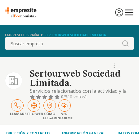
EMPRESITE ESPAÑA
SERTOURWEB SOCIEDAD LIMITADA.
Buscar
Sertourweb Sociedad
Limitada.
Servicios relacionados con la actividad y la
industria turística. servicios de ayuda, apoyo,
0
/5
( 0 votos)
asistencia y orientación a viajeros y turistas.
servicios de confección de catálogos y
folletos informativos. servicios fotográficos.
LLAMAR
SITIO WEB
CÓMO
VER
LLEGAR
INFORME
compraventa de bienes muebles e
inmuebles
DIRECCIÓN Y CONTACTO
INFORMACIÓN GENERAL
DATOS COM