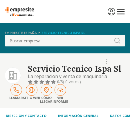
EMPRESITE ESPAÑA
SERVICIO TECNICO ISPA SL
Buscar
Servicio Tecnico Ispa Sl
La reparacion y venta de maquinaria
industrial.
0
/5
( 0 votos)
LLAMAR
SITIO WEB
CÓMO
VER
LLEGAR
INFORME
DIRECCIÓN Y CONTACTO
INFORMACIÓN GENERAL
DATOS COM