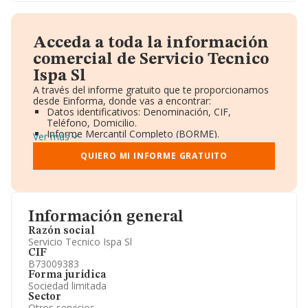
Acceda a toda la información
comercial de Servicio Tecnico
Ispa Sl
A través del informe gratuito que te proporcionamos
desde Einforma, donde vas a encontrar:
Datos identificativos: Denominación, CIF,
Teléfono, Domicilio.
Informe Mercantil Completo (BORME).
Ver más
Gráficos de Evolución Ventas y Empleados.
Consejo de Administración y Administradores.
QUIERO MI INFORME GRATUITO
Directivos y Ejecutivos.
Accionistas.
Participaciones y Vinculaciones en otras empresas.
Artículos de prensa publicados sobre la empresa.
Información oficial y registral complementaria.
Información general
Razón social
Servicio Tecnico Ispa Sl
CIF
B73009383
Forma jurídica
Sociedad limitada
Sector
Otros servicios