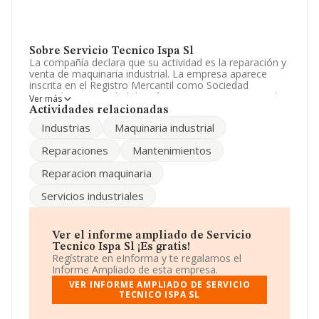
Sobre Servicio Tecnico Ispa Sl
La compañía declara que su actividad es la reparación y
venta de maquinaria industrial. La empresa aparece
inscrita en el Registro Mercantil como Sociedad
Limitada. La actividad de referencia CNAE corresponde
Ver más
a 'Reparación de otros efectos personales y artículos de
Actividades relacionadas
uso doméstico', cuyo Código es 9529. No realiza
Industrias
Maquinaria industrial
actividad de importación y/o exportación.
Reparaciones
Mantenimientos
La empresa española
Servicio Tecnico Ispa S.L
,
B73009383, Murcia, Murcia.
Reparacion maquinaria
En base a la información de la que dispone INFORMA
Servicios industriales
sobre 908 compañías, la facturación en el ámbito
nacional alcanza los 119 millones de euros y el
promedio de la facturación de ventas entre todas las
compañías asciende a los 131 mil euros. Teniendo en
Ver el informe ampliado de Servicio
cuenta la información sobre Murcia, en la base de datos
Tecnico Ispa Sl ¡Es gratis!
INFORMA constan 24 empresas, cuyas ventas han
Regístrate en eInforma y te regalamos el
alcanzado los 999 mil euros. Por último, con el fin de
Informe Ampliado de esta empresa.
ampliar la información relativa al ámbito de la empresa,
VER INFORME AMPLIADO DE SERVICIO
los empleados de media son 2. La antigüedad alcanza
TECNICO ISPA SL
los 18 años desde la constitución.