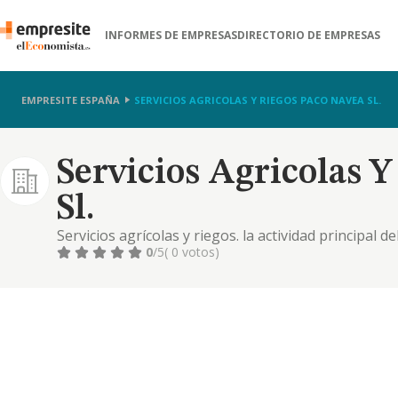
INFORMES DE EMPRESAS
DIRECTORIO DE EMPRESAS
EMPRESITE ESPAÑA
SERVICIOS AGRICOLAS Y RIEGOS PACO NAVEA SL.
Servicios Agricolas 
Sl.
Servicios agrícolas y riegos. la actividad principal 
0161, si las disposiciones legales exigiesen para alg
0
/5
( 0 votos)
profesional o autorización administrativa, dichas a