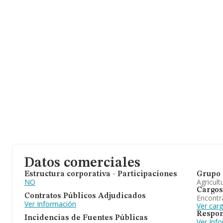
millones de euros. Por último, con el fin de ampliar la información
de la empresa, la media de empleados de las empresas es de 2. 
alcanza los 13 años desde la constitución.
Datos comerciales
Estructura corporativa - Participaciones
Grupo 
NO
Agricult
Cargos
Contratos Públicos Adjudicados
Encontr
Ver Información
Ver car
Respon
Incidencias de Fuentes Públicas
Ver Inf