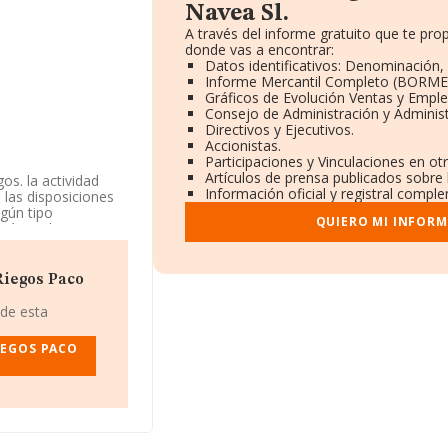
Navea Sl.
A través del informe gratuito que te p
donde vas a encontrar:
Datos identificativos: Denominación, 
Informe Mercantil Completo (BORME
Gráficos de Evolución Ventas y Empl
Consejo de Administración y Adminis
Directivos y Ejecutivos.
Accionistas.
Participaciones y Vinculaciones en o
Artículos de prensa publicados sobre
os. la actividad
Información oficial y registral compl
 las disposiciones
lgún tipo
QUIERO MI INFORM
erán realizarse por
mo Sociedad
 la agricultura',
es.
Riegos Paco
on NIF B75623157,
 de esta
a, provincia de
IEGOS PACO
pertenecientes al
208 millones de
 las empresas es de
de Córdoba, en la
de hasta 90