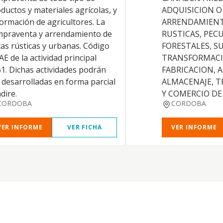
ductos y materiales agrícolas, y
ADQUISICION O
formación de agricultores. La
ARRENDAMIENT
praventa y arrendamiento de
RUSTICAS, PECU
cas rústicas y urbanas. Código
FORESTALES, S
E de la actividad principal
TRANSFORMACI
1. Dichas actividades podrán
FABRICACION, 
 desarrolladas en forma parcial
ALMACENAJE, 
ndire.
Y COMERCIO D
CORDOBA
CORDOBA
VER INFORME
VER FICHA
VER INFORME