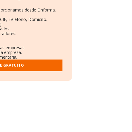
roporcionamos desde Einforma,
CIF, Teléfono, Domicilio.
).
eados.
tradores.
tras empresas.
 la empresa.
ementaria.
E GRATUITO