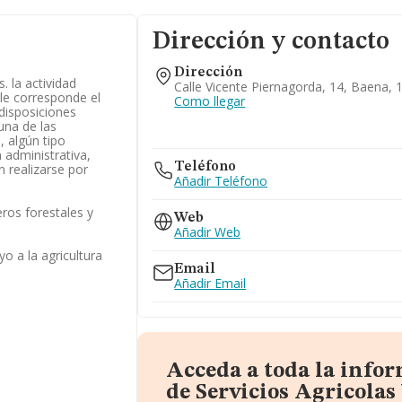
Dirección y contacto
Dirección
s. la actividad
Calle Vicente Piernagorda, 14, Baena,
 le corresponde el
Como llegar
disposiciones
una de las
, algún tipo
 administrativa,
Teléfono
n realizarse por
Añadir Teléfono
eros forestales y
Web
Añadir Web
o a la agricultura
Email
Añadir Email
Acceda a toda la info
de Servicios Agricolas