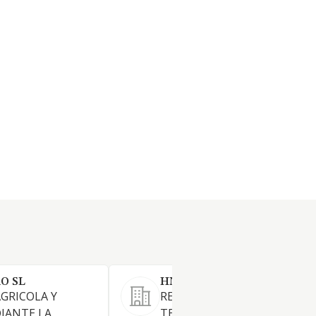
O SL
HNOS CAMARA CRESPO SL
GRICOLA Y
REALIZACION DE TRABAJOS 
IANTE LA
TERCEROS CON MAQUINAS