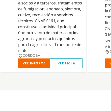
a socios y a terceros, tratamientos
pro
de fumigación, abonado, siembra,
la 
cultivo, recolección y servicios
com
técnicos. CNAE 0161, que
fin
constituye la actividad principal.
CNA
Compra-venta de materias primas
016
agrarias, y productos químicos
ser
para la agricultura. Transporte de
e i
mate
CORDOBA
VER INFORME
VER FICHA