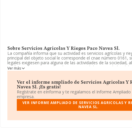
Sobre Servicios Agricolas Y Riegos Paco Navea Sl.
La compañía informa que su actividad es servicios agrícolas y rieg
principal del objeto social le corresponde el cnae número 0161, si
legales exigiesen para alguna de las actividades de la sociedad, a
profesional o autorización administrativa, dichas actividades deb
Ver más
medio de. La sociedad está inscrita en el Registro Mercantil co
Limitada. Clasifica su actividad CNAE como 'Actividades de apoyo a
código 0161. La empresa no tiene actividad en mercados exterior
Ver el informe ampliado de Servicios Agricolas Y 
Navea Sl. ¡Es gratis!
La sociedad
Servicios Agrícolas y Riegos Paco Navea S.L
, c
Regístrate en eInforma y te regalamos el Informe Ampliado
está situada en Calle Vicente Piernagorda núm. 14, (14850), Baen
empresa.
Córdoba, Andalucía.
VER INFORME AMPLIADO DE SERVICIOS AGRICOLAS Y R
NAVEA SL.
Con los datos a disposición de INFORMA sobre 13.853 empresas 
sector, en el ámbito nacional la facturación alcanza la cifra de 3.
euros y se estima que el promedio de la facturación entre todas
231 mil euros. En cuanto a la información relativa a la provincia 
base de datos de INFORMA aparecen 499 empresas, con ventas 