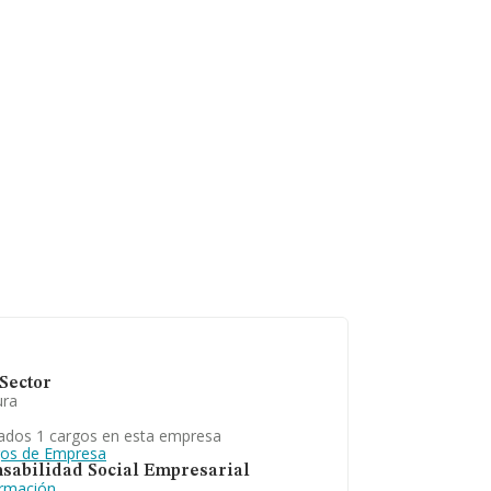
 relativa al ámbito
La antigüedad
Sector
ura
ados 1 cargos en esta empresa
gos de Empresa
sabilidad Social Empresarial
ormación