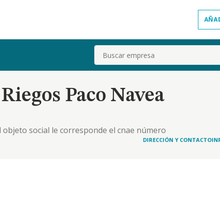
AÑA
Buscar
Y Riegos Paco Navea
del objeto social le corresponde el cnae número
una de las actividades de la sociedad, algún tipo
DIRECCIÓN Y CONTACTO
IN
ctividades deberán realizarse por medio de