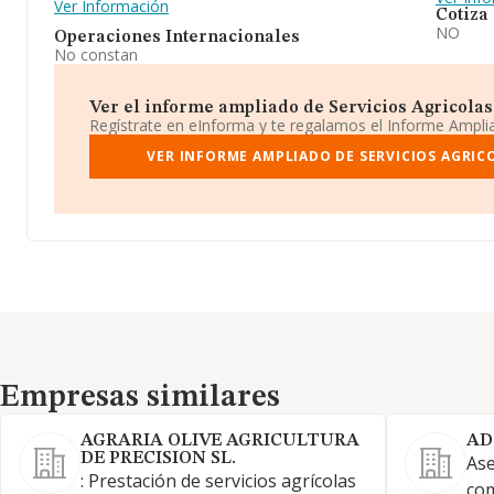
Ver Información
Cotiza
NO
Operaciones Internacionales
No constan
Ver el informe ampliado de Servicios Agricolas 
Regístrate en eInforma y te regalamos el Informe Ampl
VER INFORME AMPLIADO DE SERVICIOS AGRICO
Empresas similares
Empresas similares
AGRARIA OLIVE AGRICULTURA
AD
DE PRECISION SL.
Ase
: Prestación de servicios agrícolas
com