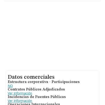
la media entre todas las compañías es de 168 mil euros
de ventas en 2020. En cuanto a la información relativa a
la provincia de Madrid, en la base de datos de INFORMA
aparecen 1549 empresas, cuyas ventas han obtenido
los 259 millones de euros. Para aportar ulterior
información de interés en el ámbito sectorial, la media
de empleados de las empresas es de 2; la media de
antigüedad desde la constitución es de 17 años.
Datos comerciales
Estructura corporativa - Participaciones
NO
Contratos Públicos Adjudicados
Ver Información
Incidencias de Fuentes Públicas
Ver Información
Operaciones Internacionales