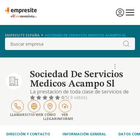
EMPRESITE ESPAÑA
SOCIEDAD DE SERVICIOS MEDICOS ACAMPO SL
Buscar
Sociedad De Servicios
Medicos Acampo Sl
La prestacion de toda clase de servicios de
asistencia medica y sanitaria.
0
/5
( 0 votos)
LLAMAR
SITIO WEB
CÓMO
VER
LLEGAR
INFORME
DIRECCIÓN Y CONTACTO
INFORMACIÓN GENERAL
DATOS COM