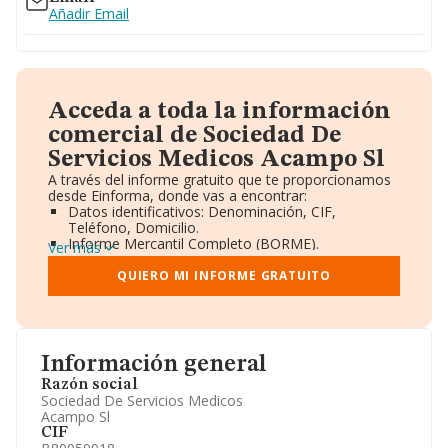
Añadir Email
Acceda a toda la información
comercial de Sociedad De
Servicios Medicos Acampo Sl
A través del informe gratuito que te proporcionamos
desde Einforma, donde vas a encontrar:
Datos identificativos: Denominación, CIF,
Teléfono, Domicilio.
Informe Mercantil Completo (BORME).
Ver más
Gráficos de Evolución Ventas y Empleados.
Consejo de Administración y Administradores.
QUIERO MI INFORME GRATUITO
Directivos y Ejecutivos.
Accionistas.
Participaciones y Vinculaciones en otras empresas.
Artículos de prensa publicados sobre la empresa.
Información oficial y registral complementaria.
Información general
Razón social
Sociedad De Servicios Medicos
Acampo Sl
CIF