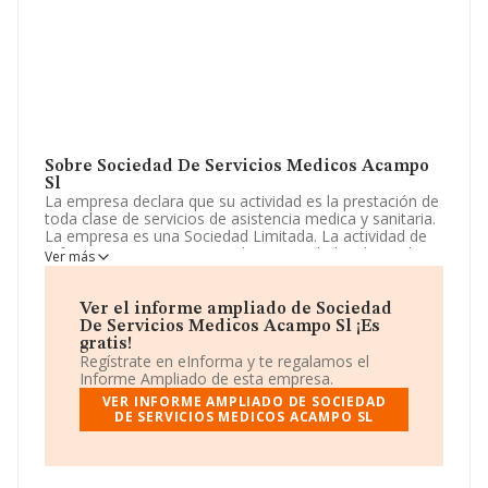
Sobre Sociedad De Servicios Medicos Acampo
Sl
La empresa declara que su actividad es la prestación de
toda clase de servicios de asistencia medica y sanitaria.
La empresa es una Sociedad Limitada. La actividad de
referencia CNAE corresponde a 'Actividades de medicina
Ver más
general', cuyo Código es 8621. La empresa no tiene
actividad en mercados exteriores.
Ver el informe ampliado de Sociedad
Para ponerse en contacto con sus oficinas, la empresa
De Servicios Medicos Acampo Sl ¡Es
facilita el número de teléfono 915105733.
gratis!
Regístrate en eInforma y te regalamos el
La sociedad
Sociedad de Servicios Medicos Acampo
Informe Ampliado de esta empresa.
S.L
, con CIF B80059918, está situada en Calle Orense
VER INFORME AMPLIADO DE SOCIEDAD
núm. 5, (28020), Madrid, Madrid.
DE SERVICIOS MEDICOS ACAMPO SL
En base a la información de la que dispone INFORMA
sobre 6.471 compañías, en el ámbito nacional la
facturación alcanza la cifra de 1.090 millones de euros y