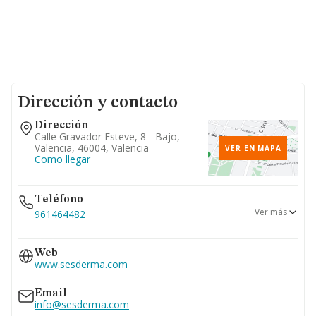
Dirección y contacto
Dirección
Calle Gravador Esteve, 8 - Bajo,
Valencia, 46004, Valencia
VER EN MAPA
Como llegar
Teléfono
Ver más
961464482
961411235
Web
961412627
www.sesderma.com
961414000
Email
info@sesderma.com