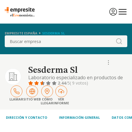
EMPRESITE ESPAÑA
SESDERMA SL
Buscar
Sesderma Sl
Laboratorio especializado en productos de
dermocosmética.
2.44
/5
( 9 votos)
LLAMAR
SITIO WEB
CÓMO
VER
LLEGAR
INFORME
DIRECCIÓN Y CONTACTO
INFORMACIÓN GENERAL
DATOS COM