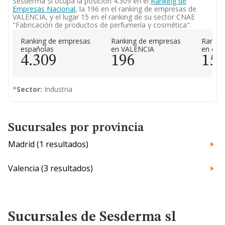
Sesderma Sl ocupa la posición 4.309 en el
Ranking de
Empresas Nacional
, la 196 en el ranking de empresas de
VALENCIA, y el lugar 15 en el ranking de su sector CNAE
"Fabricación de productos de perfumería y cosmética".
Ranking de empresas
Ranking de empresas
Rankin
españolas
en VALENCIA
en el 
4.309
196
15
*
Sector:
Industria
Sucursales por provincia
Madrid (1 resultados)
Valencia (3 resultados)
Sucursales de Sesderma sl