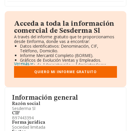
Acceda a toda la información
comercial de Sesderma Sl
A través del informe gratuito que te proporcionamos
desde Einforma, donde vas a encontrar:
Datos identificativos: Denominación, CIF,
Teléfono, Domicilio.
Informe Mercantil Completo (BORME).
Gráficos de Evolución Ventas y Empleados.
Ver más
Consejo de Administración y Administradores.
Directivos y Ejecutivos.
QUIERO MI INFORME GRATUITO
Accionistas.
Participaciones y Vinculaciones en otras empresas.
Artículos de prensa publicados sobre la empresa.
Información oficial y registral complementaria.
Información general
Razón social
Sesderma Sl
CIF
B97443394
Forma jurídica
Sociedad limitada