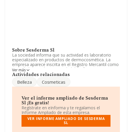
Sobre Sesderma Sl
La sociedad informa que su actividad es laboratorio
especializado en productos de dermocosmética. La
empresa aparece inscrita en el Registro Mercantil como
Sociedad Limitada. La actividad de referencia CNAE
Ver más
corresponde a 'Fabricación de perfumes y cosméticos',
Actividades relacionadas
cuyo Código es 2042. La empresa realiza actividad
Belleza
Cosmeticas
internacional tanto de importación como exportación.
Según los parámetros de referencia (facturación y
número de empleados), la compañía entra en la
Ver el informe ampliado de Sesderma
categoría de macroempresas. Conforme a la
Sl ¡Es gratis!
información disponible, se puede afirmar que la
Regístrate en eInforma y te regalamos el
compañía ha experimentado un crecimiento significativo
Informe Ampliado de esta empresa.
respecto al año anterior (2023). Ha experimentado un
VER INFORME AMPLIADO DE SESDERMA
incremento en ebitda del 83%. Los resultados han
SL
subido un 103%, no obstante, no se ha registrado
incremento o bajada en las ventas. El número de