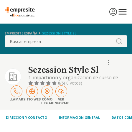
EMPRESITE ESPAÑA
SEZESSION STYLE SL
Buscar
Sezession Style Sl
1. imparticion y organizacion de curso de
formacion de peluqueria y estetica mediante
0
/5
( 0 votos)
personal propio o ajeno. 2. servicios de
peluqueria y estetica de señoras y
caballeros. 3. compra venta al menor y
LLAMAR
SITIO WEB
CÓMO
VER
LLEGAR
INFORME
mayor de articulos de estetica y peluqueria.
quedan excluidas expresamente todas
aquellas actividad
DIRECCIÓN Y CONTACTO
INFORMACIÓN GENERAL
DATOS COM