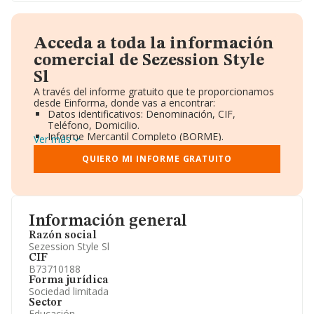
Acceda a toda la información
comercial de Sezession Style
Sl
A través del informe gratuito que te proporcionamos
desde Einforma, donde vas a encontrar:
Datos identificativos: Denominación, CIF,
Teléfono, Domicilio.
Informe Mercantil Completo (BORME).
Ver más
Gráficos de Evolución Ventas y Empleados.
Consejo de Administración y Administradores.
QUIERO MI INFORME GRATUITO
Directivos y Ejecutivos.
Accionistas.
Participaciones y Vinculaciones en otras empresas.
Artículos de prensa publicados sobre la empresa.
Información oficial y registral complementaria.
Información general
Razón social
Sezession Style Sl
CIF
B73710188
Forma jurídica
Sociedad limitada
Sector
Educación