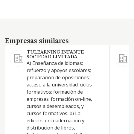
Empresas similares
Empresas similares
TULEARNING INFANTE
SOCIEDAD LIMITADA.
A) Enseñanza de idiomas;
I
refuerzo y apoyos escolares;
f
preparación de oposiciones;
e
acceso a la universidad; ciclos
a
formativos; formación de
a
empresas; formación on-line,
i
cursos a desempleados, y
c
cursos formativos. b) La
s
edición, encuadernación y
distribucion de libros,