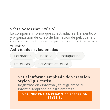
Sobre Sezession Style Sl
La compañía informa que su actividad es 1. imparticion
y organización de curso de formación de peluqueria y
estetica mediante personal propio o ajeno. 2. servicios
de peluqueria y estetica de señoras y caballeros. 3.
Ver más
compra venta al menor y mayor de artículos de estetica
Actividades relacionadas
y peluqueria. quedan excluidas expresamente todas
Formacion
Belleza
Peluquerias
aquellas actividad. La empresa está registrada como
Sociedad Limitada. Tiene CNAE: 8559 - 'Otra educación
Esteticas
Servicios estetica
n.c.o.p.'. La empresa no tiene actividad en mercados
exteriores.
La sociedad española
Sezession Style S.L
,
Ver el informe ampliado de Sezession
B73710188, se encuentra en Calle Sureste núm. S/N,
Style Sl ¡Es gratis!
(30500), en el municipio de Molina De Segura, Murcia.
Regístrate en eInforma y te regalamos el
Informe Ampliado de esta empresa.
En base a la información de la que dispone INFORMA
VER INFORME AMPLIADO DE SEZESSION
sobre 27.784 compañías, en el ámbito nacional la
STYLE SL
facturación alcanza la cifra de 4.215 millones de euros y
la media entre todas las compañías es de 151 mil euros
de ventas. En cuanto a la información relativa a la