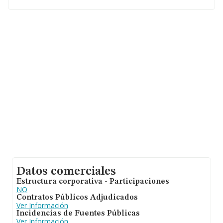
provincia de Murcia, en la base de datos INFORMA
constan 673 empresas, cuyas ventas han obtenido los
61 millones de euros. Por último, con el fin de ampliar la
información relativa al ámbito de la empresa, la media
de empleados es de 3; la antigüedad desde la
constitución es de 14 años.
Datos comerciales
Estructura corporativa - Participaciones
NO
Contratos Públicos Adjudicados
Ver Información
Incidencias de Fuentes Públicas
Ver Información