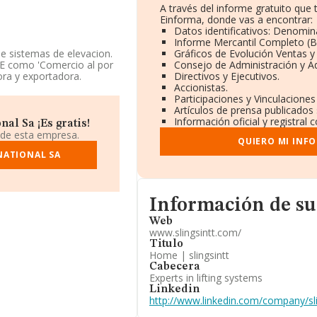
A través del informe gratuito qu
Einforma, donde vas a encontrar:
Datos identificativos: Denomina
Informe Mercantil Completo (
e sistemas de elevacion.
Gráficos de Evolución Ventas 
AE como 'Comercio al por
Consejo de Administración y A
ra y exportadora.
Directivos y Ejecutivos.
Accionistas.
ndo a los niveles de
Participaciones y Vinculacione
resa ha ganado 120
Artículos de prensa publicados
entran mejor posicionadas
Información oficial y registral
al Sa ¡Es gratis!
n Schoemaker
 de esta empresa.
QUIERO MI INF
 el ranking de sectores
NATIONAL SA
 S.A
. Ha mejorado en el
entando así su posición en
dad Limitada
y
Oxicorte
ambio, adelanta empresas
Informacion de su página web
provincial la empresa ha
Información de s
 214 puestos.
Web
www.slingsintt.com/
slingsintt.com
. La web es
Titulo
Home | slingsintt
Cabecera
ro de identificación fiscal
Experts in lifting systems
 Dcha - Oficina 6,
Linkedin
http://www.linkedin.com/company/sli
.805 empresas, en el