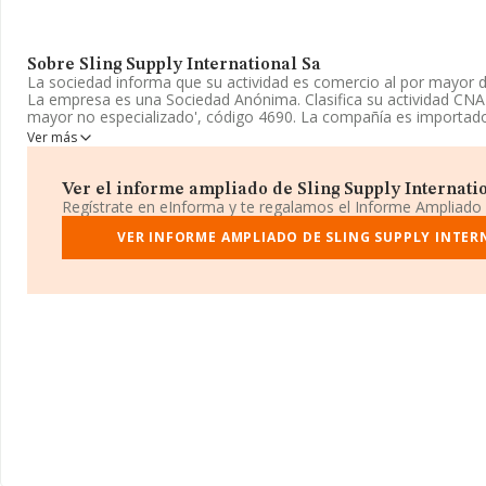
Sobre Sling Supply International Sa
La sociedad informa que su actividad es comercio al por mayor d
La empresa es una Sociedad Anónima. Clasifica su actividad CN
mayor no especializado', código 4690. La compañía es importado
Ver más
Dentro del ranking de empresas elaborado por INFORMA, atendie
facturación, podemos decir de la compañía que: en 2025 la emp
puestos en el ranking sectorial, pasando del 268 al 148. Se encu
Ver el informe ampliado de Sling Supply Internation
las siguientes empresas del sector:
Ángel Tomas S.A
y
Vaesse
Regístrate en eInforma y te regalamos el Informe Ampliado
Industrial S.A
; algunas de las empresas que están por debajo en
son
Em Home Andalucia W&y S.L
VER INFORME AMPLIADO DE SLING SUPPLY INTER
y
Sabater Nuri Carburants
ranking nacional pasando de la posición 27.693 a 16.669, increm
11.024 puestos. En 2025, destacan
Agrícola Franmartos Socie
Gatica S.L
como mejores empresas antes de la compañía, en c
como
Puertas Perciber S.L
y
Running King S.A
. En el ranking 
mejorado pasando del 534 al 320, incrementando su posición en
Su teléfono es 943522300 y la dirección de correo es
slingsintt@
www.slingsintt.com
.
La sociedad española
Sling Supply International S.A
, con núme
A20076360, se encuentra en Camino Astigarragako núm. 2 - 4ª Plt
(20180), en el municipio de Oiartzun, en Guipúzcoa, País Vasco.
En relación con el sector y disponiendo de los datos de hasta 27