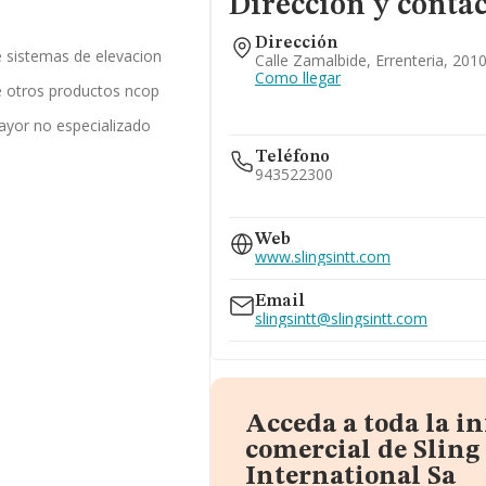
Dirección y conta
Dirección
 sistemas de elevacion
Calle Zamalbide, Errenteria, 201
Como llegar
 otros productos ncop
ayor no especializado
Teléfono
943522300
943344116
943525040
Web
www.slingsintt.com
Email
slingsintt@slingsintt.com
Acceda a toda la i
comercial de Sling
International Sa