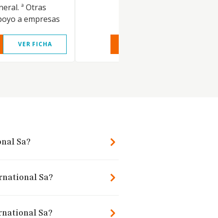
eral. ª Otras
apoyo a empresas
VER FICHA
VER INFORME
VER FIC
onal Sa?
ernational Sa?
rnational Sa?