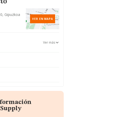
cto
00, Gipuzkoa
VER EN MAPA
Ver más
nformación
 Supply