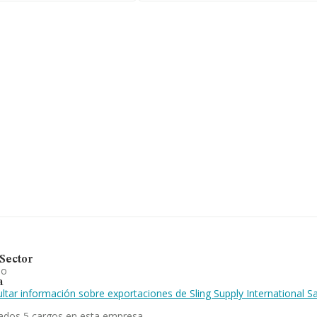
s de euros y el promedio
 los 542 mil euros. En
 base de datos de INFORMA
nes de euros. Como
 la media de antigüedad
omercio al por mayor de
rovincia frente al 2024.
Sector
io
a
ltar información sobre exportaciones de Sling Supply International S
ados 5 cargos en esta empresa