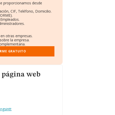
e te proporcionamos desde
ción, CIF, Teléfono, Domicilio.
BORME).
y Empleados.
dministradores.
s en otras empresas.
 sobre la empresa.
 complementaria.
ORME GRATUITO
u página web
ngsintt