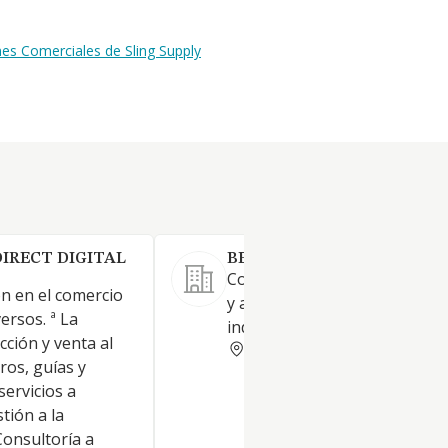
es Comerciales de Sling Supply
IRECT DIGITAL
BERKOMAT SL
Comercialización de compon
n en el comercio
y accesorios para maquinaria
ersos. ª La
industrial.
cción y venta al
GUIPUZCOA
ros, guías y
servicios a
tión a la
Consultoría a