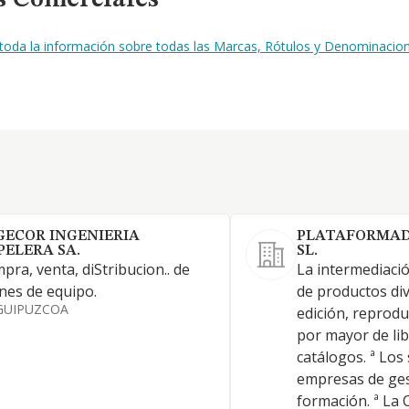
s Comerciales
 toda la información sobre todas las Marcas, Rótulos y Denominacion
GECOR INGENIERIA
PLATAFORMAD
PELERA SA.
SL.
pra, venta, diStribucion.. de
La intermediació
nes de equipo.
de productos div
GUIPUZCOA
edición, reprodu
por mayor de lib
catálogos. ª Los 
empresas de ges
formación. ª La 