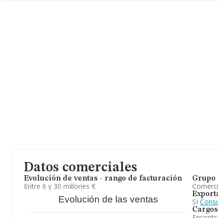
ámbito nacional la facturación alcanza la cifra de 15.080 millone
de la facturación de ventas entre todas las compañías asciende a
relación con la información de la provincia de Guipúzcoa, en la
aparecen 328 empresas, con ventas en 2025 de hasta 321 millo
información adicional de interés, los empleados de media son 2;
desde la constitución es de 18 años.
En definitiva, la actividad de
Sling Supply International S.A
es c
sistemas de elevacion. Se ha posicionado mejor en el ranking de p
Datos comerciales
Evolución de ventas - rango de facturación
Grupo 
Entre 6 y 30 millones €
Comerc
Export
Evolución de las ventas
SI
Consu
Cargos
Encontr