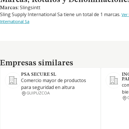
Marcas, Rótulos y Denominacione
Slingsintt
Marcas:
Sling Supply International Sa tiene un total de 1 marcas.
Ver
International Sa
Empresas similares
Empresas similares
PSA SECURE SL
IN
PA
Comercio mayor de productos
com
para seguridad en altura
bie
GUIPUZCOA