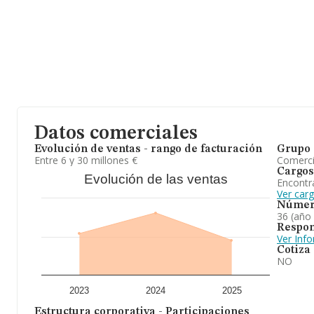
Barcelona, Cataluña.
Con los datos a disposición de INFORMA sobre 12.153 empresas p
nacional la facturación asciende a 8.546 millones de euros y en 
ventas entre todas las compañías alcanza los 703 mil euros. Com
la media de empleados de las empresas es de 3. La antigüedad de
En conclusión,
Sofin 2013 S.L
se dedica a gestión de tienda de e
telecomunicaciones. Ha experimentado un retroceso en el rankin
menor de aparatos electrodomésticos en establecimientos espec
abajo en el ranking nacional (de todas las empresas presentes en e
Datos comerciales
Evolución de ventas - rango de facturación
Grupo 
Entre 6 y 30 millones €
Comerc
Cargos
Evolución de las ventas
Encontr
Ver carg
Númer
36 (año
Respon
Ver Inf
Cotiza
NO
2023
2024
2025
Estructura corporativa - Participaciones