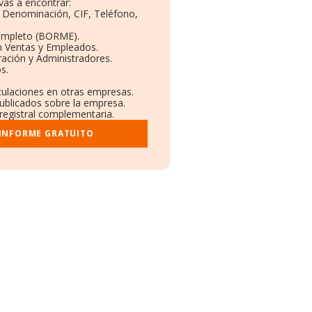
as a encontrar:
s: Denominación, CIF, Teléfono,
ompleto (BORME).
n Ventas y Empleados.
ación y Administradores.
s.
nculaciones en otras empresas.
publicados sobre la empresa.
 registral complementaria.
 INFORME GRATUITO