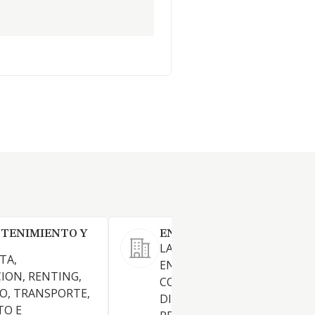
NTENIMIENTO Y
ENTROPY CARE SYSTEMS S
LAS SOLUCIONES DE EFICIEN
TA,
ENERGETICA,
ION, RENTING,
COMERCIALIZACION,
O, TRANSPORTE,
DISTRIBUCION,
TO E