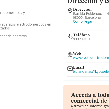
Dirección y c
Dirección
ctrodomésticos y
Rambla Poblenou, 114,
08005, Barcelona
Como llegar
 aparatos electrodomésticos en
izados
Teléfono
enor de aparatos
933738161
936338760
Web
www.kyotoelectrodom
Email
bibianoarias@kyotoel
Acceda a tod
comercial de 
A través del informe gr