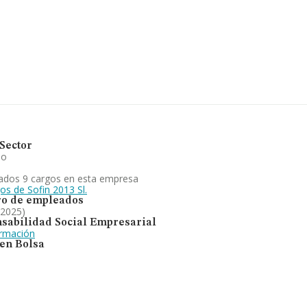
ertenecientes al sector, a nivel
2025 la media de facturación de
o información adicional de interés,
sde la constitución es de 21 años.
lectrodomésticos y
g de su sector (Comercio al por
ializados). Se ha posicionado más
l territorio) frente al 2024.
Sector
io
ados 9 cargos en esta empresa
os de Sofin 2013 Sl.
o de empleados
 2025)
sabilidad Social Empresarial
ormación
 en Bolsa