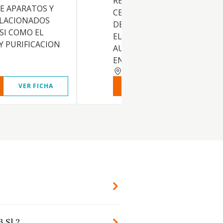
REPRESENTACION,
E APARATOS Y
CERTIFICACION E INSTALAC
LACIONADOS
DE EQUIPOS TERMICOS Y/ O
ASI COMO EL
ELECTRICOS, SERVICIOS DE
 PURIFICACION
AUDITORIA Y CONSULTORIA
ENERGIA, ETC
BARCELONA
VER FICHA
VER INFORME
VER FIC
 Sl.?