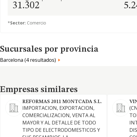
31.302
5.2
*
Sector:
Comercio
Sucursales por provincia
Barcelona (4 resultados)
Empresas similares
Empresas similares
REFORMAS 2011 MONTCADA S.L.
VI
IMPORTACION, EXPORTACION,
(C
COMERCIALIZACION, VENTA AL
TO
MAYOR Y AL DETALLE DE TODO
IN
TIPO DE ELECTRODOMESTICOS Y
DI