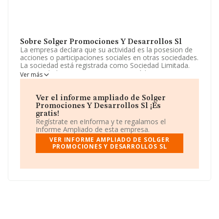
Sobre Solger Promociones Y Desarrollos Sl
La empresa declara que su actividad es la posesion de
acciones o participaciones sociales en otras sociedades.
La sociedad está registrada como Sociedad Limitada.
Su actividad CNAE es '%cnae%' con código 8210. La
Ver más
empresa no tiene actividad en mercados exteriores.
Ha contado con el mismo número de profesionales y
Ver el informe ampliado de Solger
teniendo en cuenta la información disponible en
Promociones Y Desarrollos Sl ¡Es
INFORMA, ha dispuesto de un número de empleados
gratis!
por debajo de la media de sector.
Regístrate en eInforma y te regalamos el
Informe Ampliado de esta empresa.
La empresa
Solger Promociones y Desarrollos S.L
,
VER INFORME AMPLIADO DE SOLGER
con NIF B84605245, se encuentra en Calle Leopoldo
PROMOCIONES Y DESARROLLOS SL
Alas Clarin núm. 4 5 A, (28035), Madrid, Madrid.
En base a la información de la que dispone INFORMA
sobre 12.571 compañías, la facturación en el ámbito
nacional alcanza los 3.256 millones de euros y el
promedio de la facturación de ventas entre todas las
compañías asciende a los 259 mil euros. En cuanto a la
información relativa a la provincia de Madrid, en la base
de datos INFORMA constan 2992 empresas, cuyas