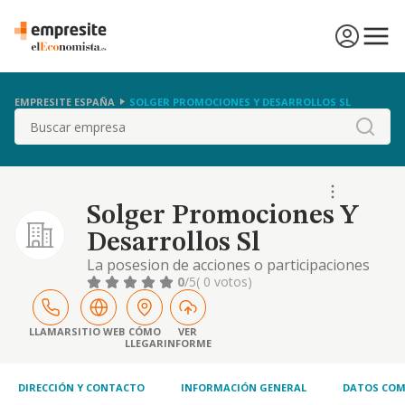
EMPRESITE ESPAÑA
SOLGER PROMOCIONES Y DESARROLLOS SL
Buscar
Solger Promociones Y
Desarrollos Sl
La posesion de acciones o participaciones
sociales en otras sociedades
0
/5
( 0 votos)
LLAMAR
SITIO WEB
CÓMO
VER
LLEGAR
INFORME
DIRECCIÓN Y CONTACTO
INFORMACIÓN GENERAL
DATOS COM