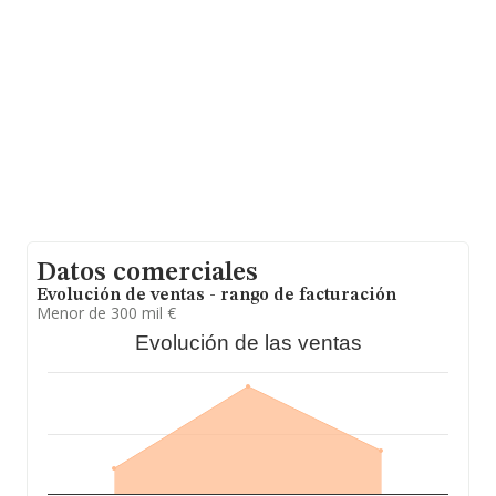
ventas en 2025 han alcanzado los 1.054 millones de
euros. Como información adicional de interés, la
antigüedad desde la constitución es de 17 años. La
media de empleados es de 2.
Datos comerciales
Evolución de ventas - rango de facturación
Menor de 300 mil €
Evolución de las ventas