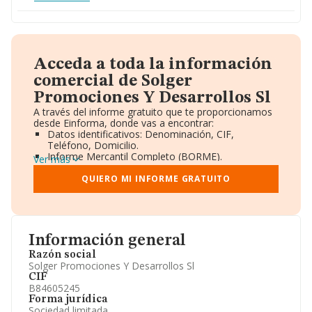
Acceda a toda la información
comercial de Solger
Promociones Y Desarrollos Sl
A través del informe gratuito que te proporcionamos
desde Einforma, donde vas a encontrar:
Datos identificativos: Denominación, CIF,
Teléfono, Domicilio.
Informe Mercantil Completo (BORME).
Ver más
Gráficos de Evolución Ventas y Empleados.
Consejo de Administración y Administradores.
QUIERO MI INFORME GRATUITO
Directivos y Ejecutivos.
Accionistas.
Participaciones y Vinculaciones en otras empresas.
Artículos de prensa publicados sobre la empresa.
Información oficial y registral complementaria.
Información general
Razón social
Solger Promociones Y Desarrollos Sl
CIF
B84605245
Forma jurídica
Sociedad limitada