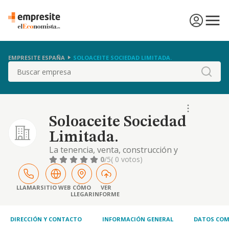
EMPRESITE ESPAÑA
SOLOACEITE SOCIEDAD LIMITADA.
Buscar
Soloaceite Sociedad
Limitada.
La tenencia, venta, construcción y
explotación en cualquier régimen de bienes
0
/5
( 0 votos)
muebles y inmuebles. cnae. 6831. la tenencia
de participaciones y acciones de otras
sociedades. la participación directa o
LLAMAR
SITIO WEB
CÓMO
VER
LLEGAR
INFORME
indirectamente en el capital social de otras
sociedades. la explotación de fincas rústicas.
DIRECCIÓN Y CONTACTO
INFORMACIÓN GENERAL
DATOS COM