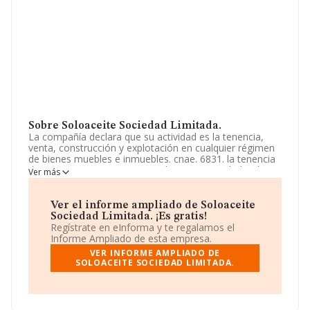
Sobre Soloaceite Sociedad Limitada.
La compañía declara que su actividad es la tenencia,
venta, construcción y explotación en cualquier régimen
de bienes muebles e inmuebles. cnae. 6831. la tenencia
de participaciones y acciones de otras sociedades. la
Ver más
participación directa o indirectamente en el capital social
de otras sociedades. la explotación de fincas rústicas.
La sociedad está registrada como Sociedad Limitada.
Ver el informe ampliado de Soloaceite
Clasifica su actividad CNAE como 'Comercio al por
Sociedad Limitada. ¡Es gratis!
mayor de productos lácteos, huevos, aceites y grasas
Regístrate en eInforma y te regalamos el
comestibles', código 4633. La empresa no tiene
Informe Ampliado de esta empresa.
actividad en mercados exteriores.
VER INFORME AMPLIADO DE
SOLOACEITE SOCIEDAD LIMITADA.
De acuerdo con la Recomendación 2003/361/CE de la
Comisión, de 6 de mayo de 2003, sobre la definición de
microempresas, pequeñas y medianas empresas, la
compañía se encuadra como empresa pequeña. En el