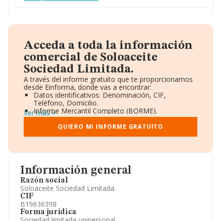
Acceda a toda la información
comercial de Soloaceite
Sociedad Limitada.
A través del informe gratuito que te proporcionamos
desde Einforma, donde vas a encontrar:
Datos identificativos: Denominación, CIF,
Teléfono, Domicilio.
Informe Mercantil Completo (BORME).
Ver más
Gráficos de Evolución Ventas y Empleados.
Consejo de Administración y Administradores.
QUIERO MI INFORME GRATUITO
Directivos y Ejecutivos.
Accionistas.
Participaciones y Vinculaciones en otras empresas.
Artículos de prensa publicados sobre la empresa.
Información oficial y registral complementaria.
Información general
Razón social
Soloaceite Sociedad Limitada.
CIF
B19636398
Forma jurídica
Sociedad limitada unipersonal