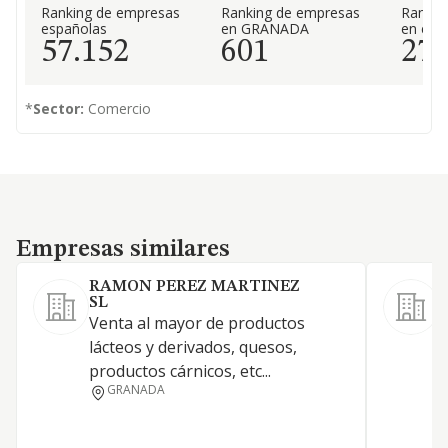
Ranking de empresas
Ranking de empresas
Rankin
españolas
en GRANADA
en el 
57.152
601
27
*
Sector:
Comercio
Empresas similares
Empresas similares
RAMON PEREZ MARTINEZ
SL
Venta al mayor de productos
P
lácteos y derivados, quesos,
f
productos cárnicos, etc...
d
GRANADA
d
d
f