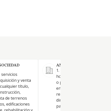
SOCIEDAD
AMBAR OCEAN SL.
1. La actuación como socieda
 servicios
holding mediante la Constitu
dquisición y venta
o participación en el capital d
cualquier título,
entidades residentes y no
nstrucción,
residentes en territorio espa
ta de terrenos
dirigiendo y gestionando dic
os, edificaciones
participaciones así como la
e, rehabilitación y