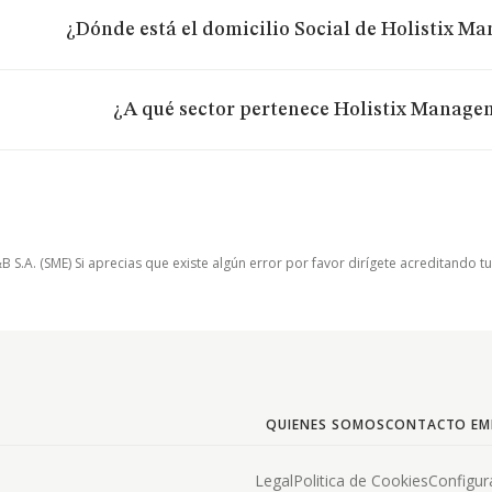
¿Dónde está el domicilio Social de Holistix M
¿A qué sector pertenece Holistix Managem
.A. (SME) Si aprecias que existe algún error por favor dirígete acreditando t
QUIENES SOMOS
CONTACTO EM
Legal
Politica de Cookies
Configur