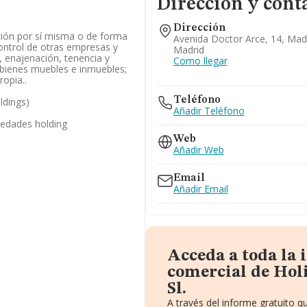
Dirección y cont
Dirección
ación por sí misma o de forma
Avenida Doctor Arce, 14, Mad
control de otras empresas y
Madrid
, enajenación, tenencia y
Como llegar
e bienes muebles e inmuebles;
ropia..
Teléfono
ldings)
Añadir Teléfono
iedades holding
Web
Añadir Web
Email
Añadir Email
Acceda a toda la
comercial de Ho
Sl.
A través del informe gratuito 