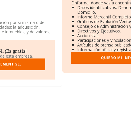
Einforma, donde vas a encontra
Datos identificativos: Denom
Domicilio.
Informe Mercantil Complet
Gráficos de Evolución Venta
pación por sí misma o de
Consejo de Administración y
dades; la adquisición,
Directivos y Ejecutivos.
 e inmuebles; y de valores,
Accionistas.
tada. Clasifica su actividad
Participaciones y Vinculacio
ad en mercados exteriores.
Artículos de prensa publica
Información oficial y regist
5, se encuentra en Avenida
 ¡Es gratis!
 de esta empresa.
QUIERO MI IN
.306 empresas, en el ámbito
EMENT SL.
ros y se calcula un promedio
Respecto a la información de
A constan 15382 empresas,
fin de ampliar la información
ción es de 8 años. La media