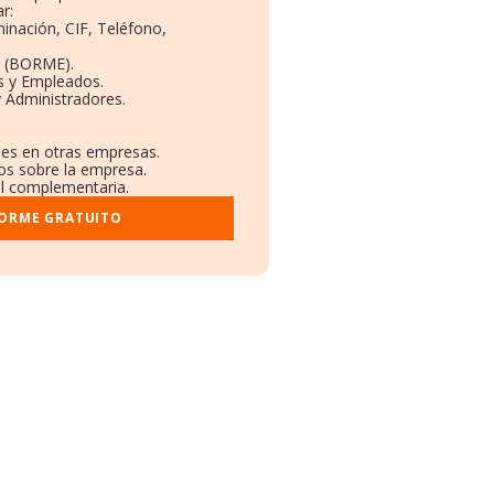
r:
inación, CIF, Teléfono,
o (BORME).
s y Empleados.
 Administradores.
nes en otras empresas.
dos sobre la empresa.
ral complementaria.
FORME GRATUITO