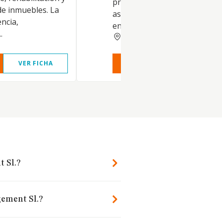
prestación de servicios de
e inmuebles. La
asesoramiento y apoyo a las
encia,
entidades participadas...
.
MADRID
VER FICHA
VER INFORME
VER FIC
 Sl.?
gement Sl.?