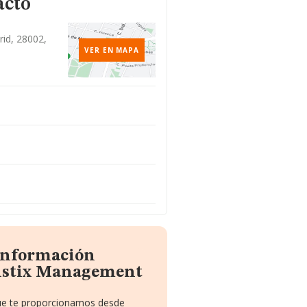
acto
rid, 28002,
VER EN MAPA
 información
listix Management
que te proporcionamos desde