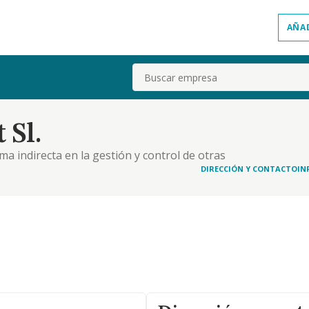
AÑA
Buscar
 Sl.
ma indirecta en la gestión y control de otras
tenencia y explotación y logística de bienes
DIRECCIÓN Y CONTACTO
IN
a..