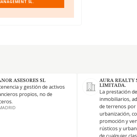
MANAGEMENT SL.
ANOR ASESORES SL
AURA REALTY 
LIMITADA.
tenencia y gestión de activos
La prestación de
ancieros propios, no de
inmobiliarios, a
ceros.
de terrenos por 
MADRID
urbanización, co
promoción y ven
rústicos y urban
de cualquier clas