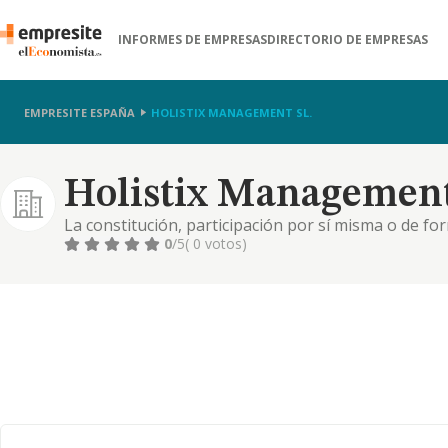
INFORMES DE EMPRESAS
DIRECTORIO DE EMPRESAS
EMPRESITE ESPAÑA
HOLISTIX MANAGEMENT SL.
Holistix Management
La constitución, participación por sí misma o de for
empresas y sociedades; la adquisición, enajenación, 
0
/5
( 0 votos)
muebles e inmuebles; y de valores, por cuenta propi