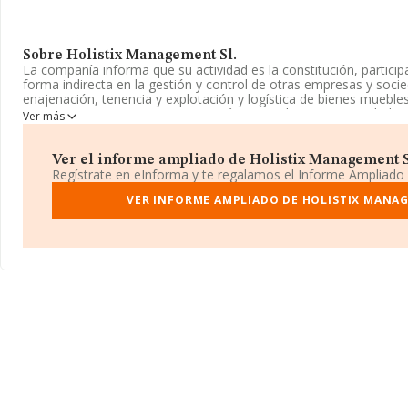
Sobre Holistix Management Sl.
La compañía informa que su actividad es la constitución, partici
forma indirecta en la gestión y control de otras empresas y socie
enajenación, tenencia y explotación y logística de bienes muebles
por cuenta propia. La empresa está registrada como Sociedad Limi
Ver más
CNAE como '%cnae%', código 6421. La sociedad no tiene activid
La empresa española
Holistix Management S.L
, CIF B2290590
Ver el informe ampliado de Holistix Management Sl.
Doctor Arce núm. 14, (28002), Madrid, Madrid.
Regístrate en eInforma y te regalamos el Informe Ampliado
En relación con el sector y disponiendo de los datos de hasta 45
VER INFORME AMPLIADO DE HOLISTIX MANAG
nacional la facturación alcanza la cifra de 71.120 millones de eu
de facturación de 1 millón de euros entre todas las compañías. 
la provincia (hablamos de Madrid), en la base de datos INFORM
con ventas de hasta 34.660 millones de euros. Por último, con el 
relativa al ámbito de la empresa, la antigüedad desde la constitu
de empleados es de 2.