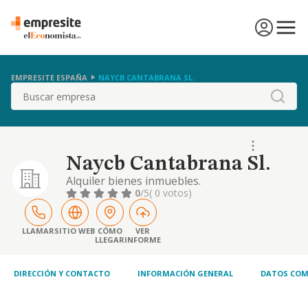
EMPRESITE ESPAÑA
NAYCB CANTABRANA SL.
Buscar
Naycb Cantabrana Sl.
Alquiler bienes inmuebles.
0
/5
( 0 votos)
LLAMAR
SITIO WEB
CÓMO
VER
LLEGAR
INFORME
DIRECCIÓN Y CONTACTO
INFORMACIÓN GENERAL
DATOS COM