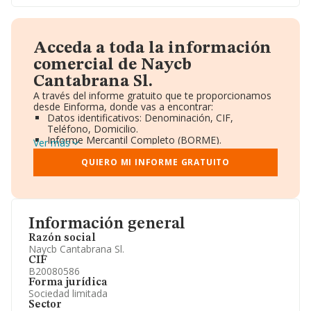
Acceda a toda la información
comercial de Naycb
Cantabrana Sl.
A través del informe gratuito que te proporcionamos
desde Einforma, donde vas a encontrar:
Datos identificativos: Denominación, CIF,
Teléfono, Domicilio.
Informe Mercantil Completo (BORME).
Ver más
Gráficos de Evolución Ventas y Empleados.
Consejo de Administración y Administradores.
QUIERO MI INFORME GRATUITO
Directivos y Ejecutivos.
Accionistas.
Participaciones y Vinculaciones en otras empresas.
Artículos de prensa publicados sobre la empresa.
Información oficial y registral complementaria.
Información general
Razón social
Naycb Cantabrana Sl.
CIF
B20080586
Forma jurídica
Sociedad limitada
Sector