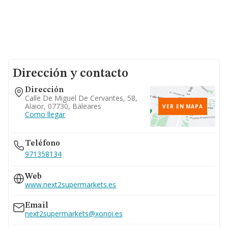
Dirección y contacto
Dirección
Calle De Miguel De Cervantes, 58,
Alaior, 07730, Baleares
VER EN MAPA
Como llegar
Teléfono
971358134
Web
www.next2supermarkets.es
Email
next2supermarkets@xonoi.es