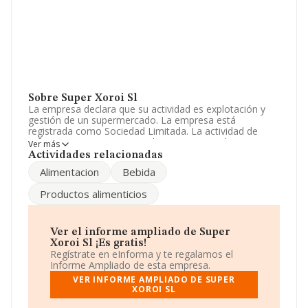
Sobre Super Xoroi Sl
La empresa declara que su actividad es explotación y
gestión de un supermercado. La empresa está
registrada como Sociedad Limitada. La actividad de
referencia CNAE corresponde a 'Comercio al por menor
Ver más
en establecimientos no especializados, con predominio
Actividades relacionadas
en productos alimenticios, bebidas y tabaco', cuyo
Alimentacion
Bebida
Código es 4711. La sociedad no tiene actividad en
mercados exteriores.
Productos alimenticios
Respecto a la posición de la empresa según los niveles
de facturación, en los distintos rankings, INFORMA
facilita la siguiente información: la compañía ha
Ver el informe ampliado de Super
mejorado en el ranking sectorial escalando 1 puesto,
Xoroi Sl ¡Es gratis!
pasando del 296 al 295. En el ranking de sectores las
Regístrate en eInforma y te regalamos el
siguientes empresas tienen mejor posición:
Prosuva
Informe Ampliado de esta empresa.
S.L
y
Menorca Comerc S.L
; sin embargo, por debajo
VER INFORME AMPLIADO DE SUPER
se encuentran empresas como:
Supermercados Valle
XOROI SL
Verde Sociedad Limitada
y
Alimentacion Avila Jara
S.L
. En el ranking nacional, ha caído pasando de la