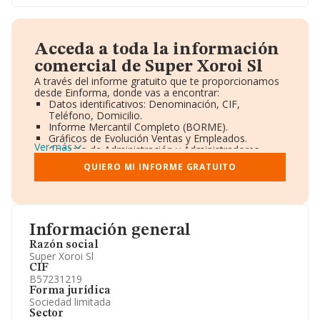
Acceda a toda la información
comercial de Super Xoroi Sl
A través del informe gratuito que te proporcionamos
desde Einforma, donde vas a encontrar:
Datos identificativos: Denominación, CIF,
Teléfono, Domicilio.
Informe Mercantil Completo (BORME).
Gráficos de Evolución Ventas y Empleados.
Ver más
Consejo de Administración y Administradores.
Directivos y Ejecutivos.
QUIERO MI INFORME GRATUITO
Accionistas.
Participaciones y Vinculaciones en otras empresas.
Artículos de prensa publicados sobre la empresa.
Información oficial y registral complementaria.
Información general
Razón social
Super Xoroi Sl
CIF
B57231219
Forma jurídica
Sociedad limitada
Sector