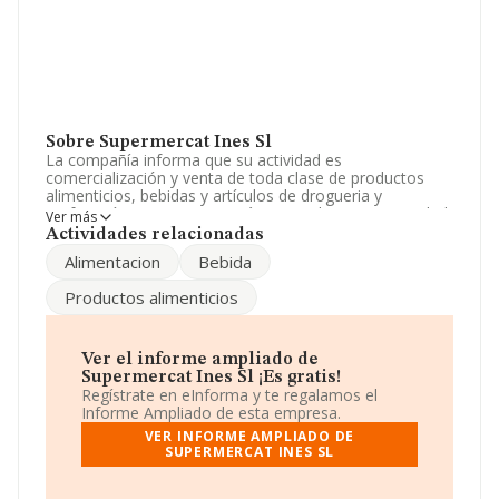
Sobre Supermercat Ines Sl
La compañía informa que su actividad es
comercialización y venta de toda clase de productos
alimenticios, bebidas y artículos de drogueria y
perfumería. La empresa está registrada como Sociedad
Ver más
Limitada. Tiene CNAE: 4711 - 'Comercio al por menor en
Actividades relacionadas
establecimientos no especializados, con predominio en
Alimentacion
Bebida
productos alimenticios, bebidas y tabaco'. La compañía
no tiene actividad en mercados exteriores.
Productos alimenticios
Para más información es posible contactar a través del
teléfono 938960945.
Ver el informe ampliado de
La empresa
Supermercat Ines S.L
, NIF B60888807,
Supermercat Ines Sl ¡Es gratis!
está situada en Carretera Sitges núm. 45, (08810), en el
Regístrate en eInforma y te regalamos el
municipio de Sant Pere De Ribes, Barcelona, Cataluña.
Informe Ampliado de esta empresa.
VER INFORME AMPLIADO DE
En relación con el sector y disponiendo de los datos de
SUPERMERCAT INES SL
hasta 21.791 empresas, en el ámbito nacional la
facturación alcanza la cifra de 102.271 millones de
euros y en 2024 la media de facturación de ventas entre