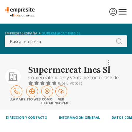
EMPRESITE ESPAÑA
SUPERMERCAT INES SL
Buscar
Supermercat Ines Sl
Comercializacion y venta de toda clase de
productos alimenticios, bebidas y articulos
0
/5
( 0 votos)
de drogueria y perfumeria.
LLAMAR
SITIO WEB
CÓMO
VER
LLEGAR
INFORME
DIRECCIÓN Y CONTACTO
INFORMACIÓN GENERAL
DATOS COM