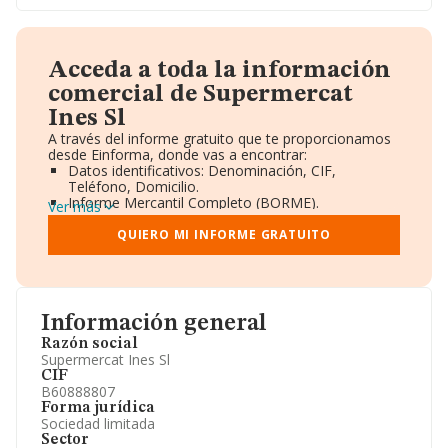
Acceda a toda la información
comercial de Supermercat
Ines Sl
A través del informe gratuito que te proporcionamos
desde Einforma, donde vas a encontrar:
Datos identificativos: Denominación, CIF,
Teléfono, Domicilio.
Informe Mercantil Completo (BORME).
Ver más
Gráficos de Evolución Ventas y Empleados.
Consejo de Administración y Administradores.
QUIERO MI INFORME GRATUITO
Directivos y Ejecutivos.
Accionistas.
Participaciones y Vinculaciones en otras empresas.
Artículos de prensa publicados sobre la empresa.
Información oficial y registral complementaria.
Información general
Razón social
Supermercat Ines Sl
CIF
B60888807
Forma jurídica
Sociedad limitada
Sector