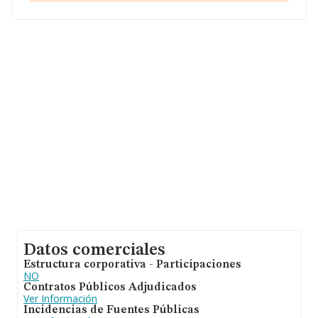
todas las compañías alcanza los 4 millones de euros.
Como información adicional de interés, la media de
antigüedad desde la constitución es de 13 años. La
media de empleados es de 19.
Datos comerciales
Estructura corporativa - Participaciones
NO
Contratos Públicos Adjudicados
Ver Información
Incidencias de Fuentes Públicas