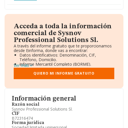
Acceda a toda la información
comercial de Sysnov
Professional Solutions Sl.
A través del informe gratuito que te proporcionamos
desde Einforma, donde vas a encontrar:
Datos identificativos: Denominación, CIF,
Teléfono, Domicilio.
Informe Mercantil Completo (BORME).
Ver más
Gráficos de Evolución Ventas y Empleados.
Consejo de Administración y Administradores.
QUIERO MI INFORME GRATUITO
Directivos y Ejecutivos.
Accionistas.
Participaciones y Vinculaciones en otras empresas.
Artículos de prensa publicados sobre la empresa.
Información oficial y registral complementaria.
Información general
Razón social
Sysnov Professional Solutions Sl.
CIF
B72316474
Forma jurídica
Sociedad limitada unipersonal