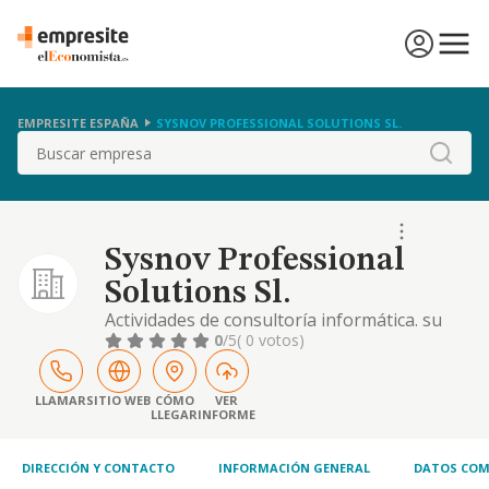
EMPRESITE ESPAÑA
SYSNOV PROFESSIONAL SOLUTIONS SL.
Buscar
Sysnov Professional
Solutions Sl.
Actividades de consultoría informática. su
código nacional de actividades económicas
0
/5
( 0 votos)
(cnae) es 6202. otras actividades: -prestación
de servicios de intermediación en
consultoría tecnológica y servicios de
LLAMAR
SITIO WEB
CÓMO
VER
LLEGAR
INFORME
gestión, formación y desarrollo de empresas
en los planos nacional e internacional,
estudios
DIRECCIÓN Y CONTACTO
INFORMACIÓN GENERAL
DATOS COM