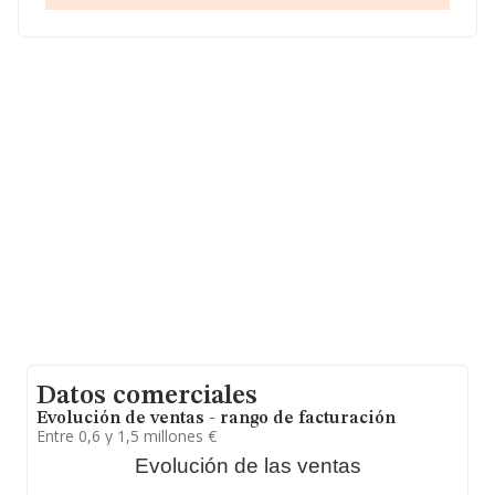
media de sector.
La compañía
Sysnov Professional Solutions S.L
, NIF
B72316474, está situada en Avenida Catalina Santos La
Guachi núm. 27, (11500), El Puerto De Santa María,
Cádiz, Andalucía.
En relación con el sector y disponiendo de los datos de
hasta 7.174 empresas, en el ámbito nacional la
facturación alcanza la cifra de 2.818 millones de euros y
se calcula un promedio de facturación de 392 mil euros
entre todas las compañías. En cuanto a la información
relativa a la provincia de Cádiz, en la base de datos
INFORMA constan 101 empresas, con ventas en el año
2022 de 29 millones de euros. Por último, con el fin de
ampliar la información relativa al ámbito de la empresa,
la media de empleados es de 4; la media de antigüedad
desde la constitución es de 19 años.
Datos comerciales
Evolución de ventas - rango de facturación
Entre 0,6 y 1,5 millones €
Evolución de las ventas