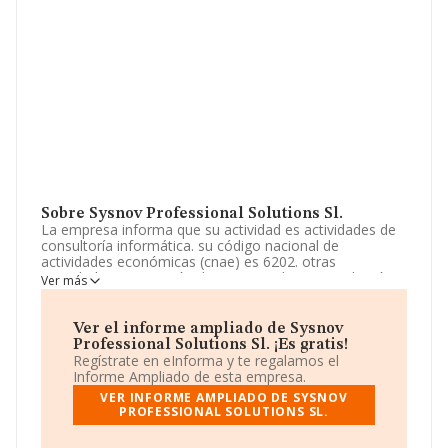
Sobre Sysnov Professional Solutions Sl.
La empresa informa que su actividad es actividades de
consultoría informática. su código nacional de
actividades económicas (cnae) es 6202. otras
actividades: -prestación de servicios de intermediación
Ver más
en consultoría tecnológica y servicios de gestión,
formación y desarrollo de empresas en los planos
nacional e internacional, estudios. La sociedad está
Ver el informe ampliado de Sysnov
registrada como Sociedad Limitada. Tiene CNAE: 7120 -
Professional Solutions Sl. ¡Es gratis!
'Ensayos y análisis técnicos'. La empresa no tiene
Regístrate en eInforma y te regalamos el
actividad en mercados exteriores.
Informe Ampliado de esta empresa.
VER INFORME AMPLIADO DE SYSNOV
El número de empleados ha crecido un 43% y teniendo
PROFESSIONAL SOLUTIONS SL.
en cuenta la información disponible en INFORMA, ha
dispuesto de un número de empleados por encima de la