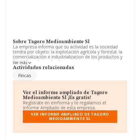
Sobre Tagoro Medioambiente Sl
La empresa informa que su actividad es la sociedad
tendra por objeto: la explotación agrícola y forestal. la
comercialización e industrializacion de los productos y
flora obtenidos en las fincas cuyo aprovechamiento
Ver más
directo realice, sean propias o ajenas, así. La empresa
Actividades relacionadas
es una Sociedad Limitada. La actividad de referencia
Fincas
CNAE corresponde a 'Actividades de apoyo a la
agricultura', cuyo Código es 0161. La empresa no tiene
actividad en mercados exteriores.
Ver el informe ampliado de Tagoro
Acerca de los empleados, ha contado con una
Medioambiente Sl ¡Es gratis!
reducción del 6% y teniendo en cuenta la información
Regístrate en eInforma y te regalamos el
disponible en INFORMA, ha dispuesto de un número de
Informe Ampliado de esta empresa.
empleados por encima de la media de sector.
VER INFORME AMPLIADO DE TAGORO
MEDIOAMBIENTE SL
Dentro del ranking de empresas elaborado por
INFORMA, atendiendo a los niveles de facturación,
podemos decir de la compañía que: en 2024, la
compañía ha perdido 105 puestos en el ranking