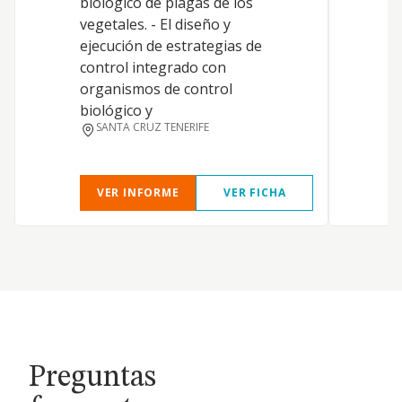
biológico de plagas de los
y
vegetales. - El diseño y
a
ejecución de estrategias de
t
control integrado con
A
organismos de control
a
biológico y
s
SANTA CRUZ TENERIFE
a
VER INFORME
VER FICHA
Preguntas