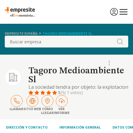
EMPRESITE ESPAÑA
TAGORO MEDIOAMBIENTE SL
Buscar
Tagoro Medioambiente
Sl
La sociedad tendra por objeto: la explotacion
agricola y forestal. la comercializacion e
5
/5
( 1 votos)
industrializacion de los productos y flora
obtenidos en las fincas cuyo
aprovechamiento directo realice, sean
LLAMAR
SITIO WEB
CÓMO
VER
LLEGAR
INFORME
propias o ajenas, asi
DIRECCIÓN Y CONTACTO
INFORMACIÓN GENERAL
DATOS COM