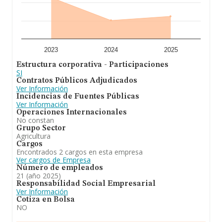
base de datos INFORMA constan 187 empresas, cuyas
ventas en 2024 han alcanzado los 11 millones de euros.
Con el fin de ampliar la información relativa a las
compañías, la media de empleados de las empresas es
de 2; la antigüedad alcanza los 13 años desde la
constitución.
2023
2024
2025
En conclusión,
Tagoro Medioambiente S.L
se emplea
Estructura corporativa - Participaciones
en la sociedad tendra por objeto: la explotación agrícola
SI
y forestal. la comercialización e industrializacion de los
Contratos Públicos Adjudicados
productos y flora obtenidos en las fincas cuyo
Ver Información
aprovechamiento directo realice, sean propias o ajenas,
Incidencias de Fuentes Públicas
así. Ha experimentado un retroceso en el ranking de su
Ver Información
sector (Actividades de apoyo a la agricultura). En el
Operaciones Internacionales
ranking de todas las empresas en el territorio nacional,
No constan
ha experimentado un retroceso.
Grupo Sector
Agricultura
Cargos
Encontrados 2 cargos en esta empresa
Ver cargos de Empresa
Número de empleados
21 (año 2025)
Responsabilidad Social Empresarial
Ver Información
Cotiza en Bolsa
NO