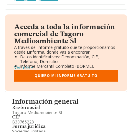
Acceda a toda la información
comercial de Tagoro
Medioambiente Sl
A través del informe gratuito que te proporcionamos
desde Einforma, donde vas a encontrar:
Datos identificativos: Denominación, CIF,
Teléfono, Domicilio.
Informe Mercantil Completo (BORME).
Ver más
Gráficos de Evolución Ventas y Empleados.
Consejo de Administración y Administradores.
QUIERO MI INFORME GRATUITO
Directivos y Ejecutivos.
Accionistas.
Participaciones y Vinculaciones en otras empresas.
Artículos de prensa publicados sobre la empresa.
Información oficial y registral complementaria.
Información general
Razón social
Tagoro Medioambiente Sl
CIF
B38765228
Forma jurídica
Sociedad limitada