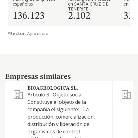
españolas
en SANTA CRUZ DE
en el 
TENERIFE
136.123
2.102
32
*
Sector:
Agricultura
Empresas similares
Empresas similares
BIOAGROLOGICA SL.
Artículo 3 . Objeto social
o
Constituye el objeto de la
e
compañía el siguiente: - La
s
producción, comercialización,
p
distribución y liberación de
t
organismos de control
c