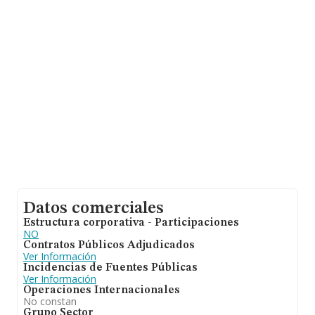
ventas. En relación con la información de la provincia de
Madrid, en la base de datos INFORMA constan 11818
empresas, con ventas de 1.763 millones de euros.
Finalmente, para completar los datos de sector la
antigüedad alcanza los 7 años desde la constitución. La
media de empleados es de 1.
Datos comerciales
Estructura corporativa - Participaciones
NO
Contratos Públicos Adjudicados
Ver Información
Incidencias de Fuentes Públicas
Ver Información
Operaciones Internacionales
No constan
Grupo Sector