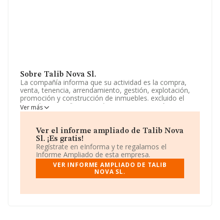
Sobre Talib Nova Sl.
La compañía informa que su actividad es la compra,
venta, tenencia, arrendamiento, gestión, explotación,
promoción y construcción de inmuebles. excluido el
arrendamiento financiero-leasing. construcción
Ver más
completa, reparación y conservación de edificaciones.
La sociedad está registrada como Sociedad Limitada.
La actividad de referencia CNAE corresponde a 'Agentes
Ver el informe ampliado de Talib Nova
de la propiedad inmobiliaria', cuyo Código es 6831. La
Sl. ¡Es gratis!
sociedad no tiene actividad en mercados exteriores.
Regístrate en eInforma y te regalamos el
Informe Ampliado de esta empresa.
La sociedad española
Talib Nova S.L
, NIF B88098025,
VER INFORME AMPLIADO DE TALIB
se encuentra en Calle Valle Del Bierzo núm. 2, (28229),
NOVA SL.
Villanueva Del Pardillo, Madrid.
Con los datos a disposición de INFORMA sobre 54.122
empresas pertenecientes al sector, a nivel nacional la
facturación asciende a 4.318 millones de euros y la
media entre todas las compañías es de 79 mil euros de