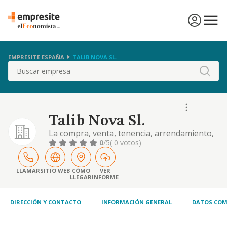
EMPRESITE ESPAÑA
TALIB NOVA SL.
Buscar
Talib Nova Sl.
La compra, venta, tenencia, arrendamiento,
gestión, explotación, promoción y
0
/5
( 0 votos)
construcción de inmuebles. excluido el
arrendamiento financiero-leasing.
construcción completa, reparación y
LLAMAR
SITIO WEB
CÓMO
VER
LLEGAR
INFORME
conservación de edificaciones
DIRECCIÓN Y CONTACTO
INFORMACIÓN GENERAL
DATOS COM