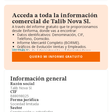
Acceda a toda la información
comercial de Talib Nova Sl.
A través del informe gratuito que te proporcionamos
desde Einforma, donde vas a encontrar:
Datos identificativos: Denominación, CIF,
Teléfono, Domicilio.
Informe Mercantil Completo (BORME).
Gráficos de Evolución Ventas y Empleados.
Ver más
Consejo de Administración y Administradores.
Directivos y Ejecutivos.
QUIERO MI INFORME GRATUITO
Accionistas.
Participaciones y Vinculaciones en otras empresas.
Artículos de prensa publicados sobre la empresa.
Información oficial y registral complementaria.
Información general
Razón social
Talib Nova Sl.
CIF
B88098025
Forma jurídica
Sociedad limitada
Sector
Construcción y actividades