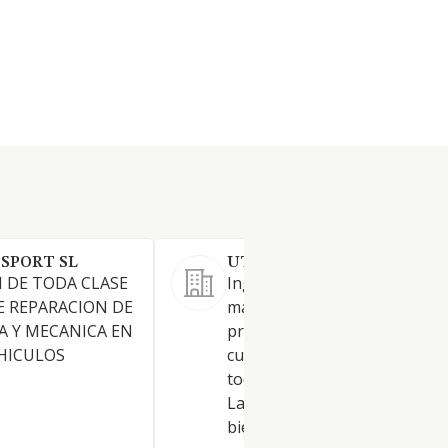
SPORT SL
UTIL AUTOMATISMOS 2009 
N DE TODA CLASE
Ingeniería mecánica y eléctric
E REPARACION DE
maquinaria industrial. La
A Y MECANICA EN
promoción y construcción, p
HICULOS
cuenta propia o de terceros, 
toda clase de edificaciones y 
La compraventa de todo tipo
bienes inmuebles y su