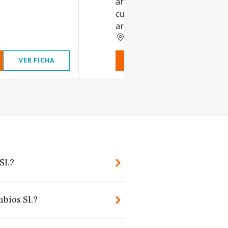
arrendamiento o explotación
cualquier forma, excepto el
arrendamiento financiero..
MADRID
VER FICHA
VER INFORME
VER FIC
Sl.?
mbios Sl.?