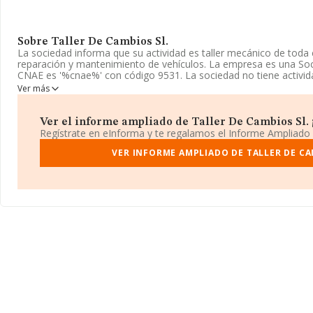
Sobre Taller De Cambios Sl.
La sociedad informa que su actividad es taller mecánico de toda 
reparación y mantenimiento de vehículos. La empresa es una Soc
CNAE es '%cnae%' con código 9531. La sociedad no tiene activid
Ver más
Es posible ponerse en contacto con la empresa a través del tel
www.tallerdecambios.es
.
Ver el informe ampliado de Taller De Cambios Sl. ¡
La sociedad
Taller de Cambios S.L
, con NIF B23867690, tiene s
Regístrate en eInforma y te regalamos el Informe Ampliado
en Calle Del Camino De La Casilla núm. 31, (28944), Fuenlabrada
VER INFORME AMPLIADO DE TALLER DE CA
En base a la información de la que dispone INFORMA sobre 39.4
nacional la facturación alcanza la cifra de 11.044 millones de eur
ventas entre todas las compañías alcanza los 279 mil euros. Ten
sobre Madrid, en la base de datos de INFORMA aparecen 6461 e
alcanzado los 2.108 millones de euros. Como información adiciona
desde la constitución es de 19 años. Los empleados de media so