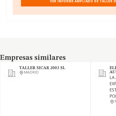
VER INFORME AMPLIADO DE TALLER D
Empresas similares
Empresas similares
TALLER SICAR 2003 SL
EL
MADRID
AU
LA
EX
ES
PO