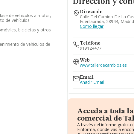
Dirección y con
Dirección
lase de vehículos a motor,
Calle Del Camino De La Casi
to de vehículos
Fuenlabrada, 28944, Madrid
Como llegar
móviles, bicicletas y otros
Teléfono
enimiento de vehículos de
919124477
Web
www.tallerdecambios.es
Email
Añadir Email
Acceda a toda l
comercial de Tal
A través del informe gratuit
Einforma, donde vas a encont