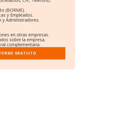
nominación, CIF, Teléfono,
eto (BORME).
tas y Empleados.
 y Administradores.
ciones en otras empresas.
cados sobre la empresa.
stral complementaria.
NFORME GRATUITO