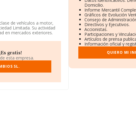
Datos identificativos: De
Domicilio.
Informe Mercantil Compl
Gráficos de Evolución Ven
Consejo de Administración
clase de vehículos a motor,
Directivos y Ejecutivos.
iedad Limitada. Su actividad
Accionistas.
ad en mercados exteriores.
Participaciones y Vincula
Artículos de prensa publi
éfono 919124477 y la web es
Información oficial y regi
QUIERO MI I
Es gratis!
u domicilio social establecido
 de esta empresa.
, Madrid.
MBIOS SL.
93 compañías, en el ámbito
os y la media de facturación de
iendo en cuenta la información
mpresas, cuyas ventas han
l de interés, la antigüedad
n 3.