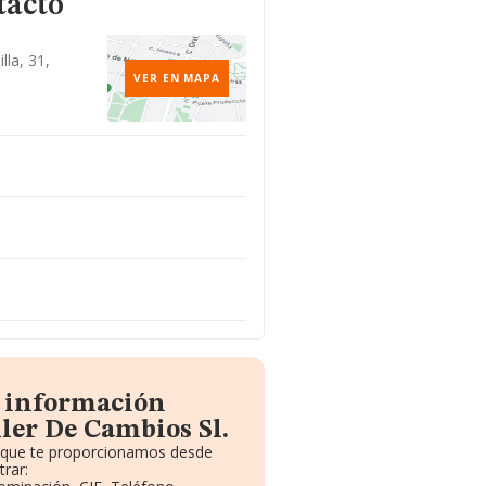
tacto
lla, 31,
VER EN MAPA
a información
ler De Cambios Sl.
o que te proporcionamos desde
rar: