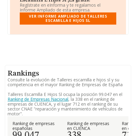
Escamilla E Hijos Sl ¡Es gratis!
Regístrate en eInforma y te regalamos el
Informe Ampliado de esta empresa.
VER INFORME AMPLIADO DE TALLERES
ESCAMILLA E HIJOS SL
Rankings
Consulte la evolución de Talleres escamilla e hijos sl y su
competencia en el mayor Ranking de Empresas de España
Talleres Escamilla E Hijos Sl ocupa la posición 99.047 en el
Ranking de Empresas Nacional
, la 338 en el ranking de
empresas de CUENCA, y el lugar 712 en el ranking de su
sector CNAE "reparación y mantenimiento de vehículos de
motor".
Ranking de empresas
Ranking de empresas
Rankin
españolas
en CUENCA
en el 
99.047
338
71