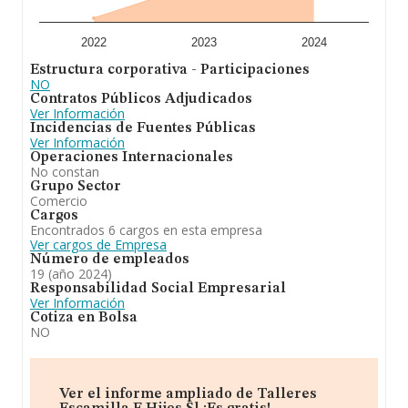
vehículos. gruas de asistencia en viajes, sustitución de
lunas y mecánica chapa y pintura. En el ranking de su
sector (%cnae%), la compañía ha perdido posición
2022
2023
2024
respecto al 2023. En cuanto a la posición en el ranking
Estructura corporativa - Participaciones
nacional, la empresa ha perdido posiciones frente al
NO
2023.
Contratos Públicos Adjudicados
Ver Información
Incidencias de Fuentes Públicas
Ver Información
Operaciones Internacionales
No constan
Grupo Sector
Comercio
Cargos
Encontrados 6 cargos en esta empresa
Ver cargos de Empresa
Número de empleados
19 (año 2024)
Responsabilidad Social Empresarial
Ver Información
Cotiza en Bolsa
NO
Ver el informe ampliado de Talleres