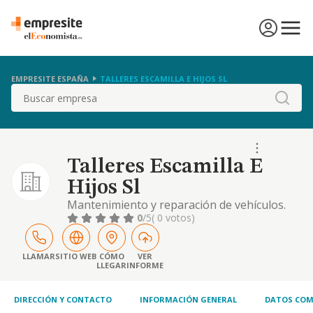
EMPRESITE ESPAÑA
TALLERES ESCAMILLA E HIJOS SL
Buscar
Talleres Escamilla E
Hijos Sl
Mantenimiento y reparación de vehículos.
gruas de asistencia en viajes , sustitución de
0
/5
( 0 votos)
lunas y mecánica chapa y pintura.
LLAMAR
SITIO WEB
CÓMO
VER
LLEGAR
INFORME
DIRECCIÓN Y CONTACTO
INFORMACIÓN GENERAL
DATOS COM