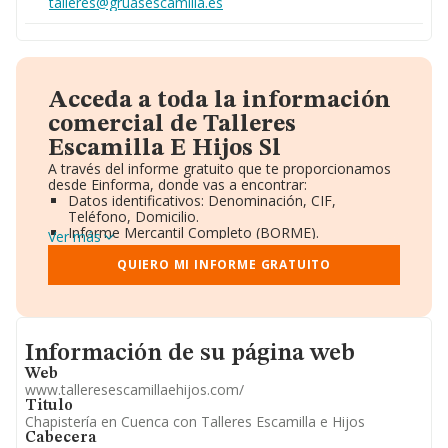
talleres@gruasescamilla.es
Acceda a toda la información
comercial de Talleres
Escamilla E Hijos Sl
A través del informe gratuito que te proporcionamos
desde Einforma, donde vas a encontrar:
Datos identificativos: Denominación, CIF,
Teléfono, Domicilio.
Informe Mercantil Completo (BORME).
Ver más
Gráficos de Evolución Ventas y Empleados.
Consejo de Administración y Administradores.
QUIERO MI INFORME GRATUITO
Directivos y Ejecutivos.
Accionistas.
Participaciones y Vinculaciones en otras empresas.
Artículos de prensa publicados sobre la empresa.
Informacion de su página web
Información oficial y registral complementaria.
Información de su página web
Web
www.talleresescamillaehijos.com/
Titulo
Chapistería en Cuenca con Talleres Escamilla e Hijos
Cabecera