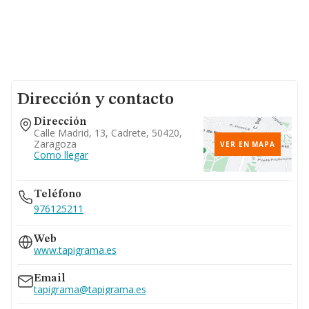
Dirección y contacto
Dirección
Calle Madrid, 13, Cadrete, 50420,
Zaragoza
VER EN MAPA
Como llegar
Teléfono
976125211
Web
www.tapigrama.es
Email
tapigrama@tapigrama.es