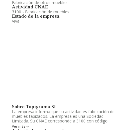
Fabricación de otros muebles
Actividad CNAE
3100 - Fabricación de muebles
Estado de la empresa
Viva
Sobre Tapigrama Sl
La empresa informa que su actividad es fabricación de
muebles tapizados. La empresa es una Sociedad
Limitada. Su CNAE corresponde a 3100 con código
'%cnae%'. No realiza actividad de importación y/o
Ver más