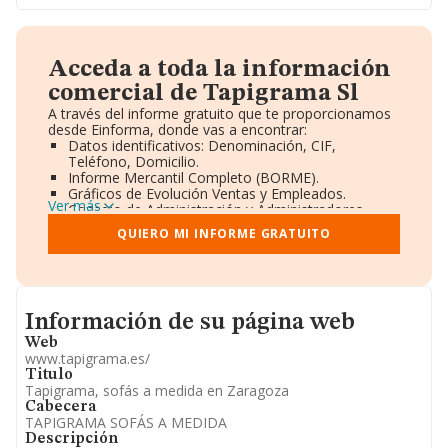
Acceda a toda la información
comercial de Tapigrama Sl
A través del informe gratuito que te proporcionamos
desde Einforma, donde vas a encontrar:
Datos identificativos: Denominación, CIF,
Teléfono, Domicilio.
Informe Mercantil Completo (BORME).
Gráficos de Evolución Ventas y Empleados.
Ver más
Consejo de Administración y Administradores.
Directivos y Ejecutivos.
QUIERO MI INFORME GRATUITO
Accionistas.
Participaciones y Vinculaciones en otras empresas.
Artículos de prensa publicados sobre la empresa.
Información oficial y registral complementaria.
Informacion de su página web
Información de su página web
Web
www.tapigrama.es/
Titulo
Tapigrama, sofás a medida en Zaragoza
Cabecera
TAPIGRAMA SOFÁS A MEDIDA
Descripción