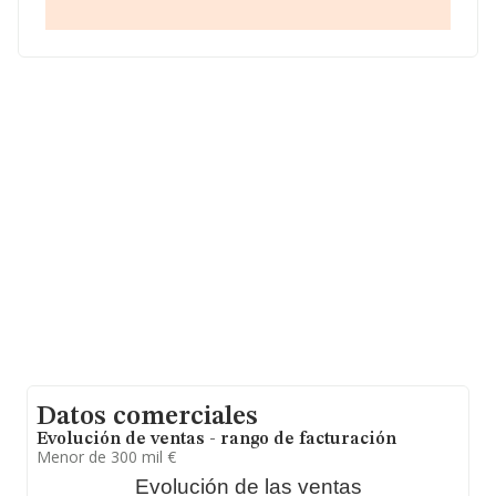
información de la provincia (hablamos de Madrid), en la
base de datos INFORMA constan 8469 empresas, con
ventas en el año 2023 de 6.551 millones de euros.
Finalmente, para completar los datos de sector, en
2023, la media de empleados es de 2. La antigüedad
alcanza los 12 años desde la constitución.
Datos comerciales
Evolución de ventas - rango de facturación
Menor de 300 mil €
Evolución de las ventas