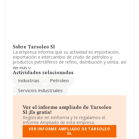
Sobre Tarsoleo Sl
La empresa informa que su actividad es importación,
exportación e intercambio de crudo de petroleo y
productos petroliferos de refino, distribución y venta, así
como su transporte y almacenamiento.. La empresa
Ver más
está registrada como Sociedad Limitada. Su CNAE
Actividades relacionadas
corresponde a 4619 con código 'Intermediarios del
Industrias
Petroleo
comercio de productos diversos'. La sociedad no tiene
actividad en mercados exteriores.
Servicios industriales
La sociedad española
Tarsoleo S.L
, NIF B85667665, se
encuentra en Calle Ruiseñor núm. 1, (28221),
Majadahonda, Madrid.
Ver el informe ampliado de Tarsoleo
Sl ¡Es gratis!
Con los datos a disposición de INFORMA sobre 35.522
Regístrate en eInforma y te regalamos el
empresas pertenecientes al sector, la facturación en el
Informe Ampliado de esta empresa.
ámbito nacional alcanza los 14.930 millones de euros y
VER INFORME AMPLIADO DE TARSOLEO
en 2023 la media de facturación de ventas entre todas
SL
las compañías alcanza los 420 mil euros. Respecto a la