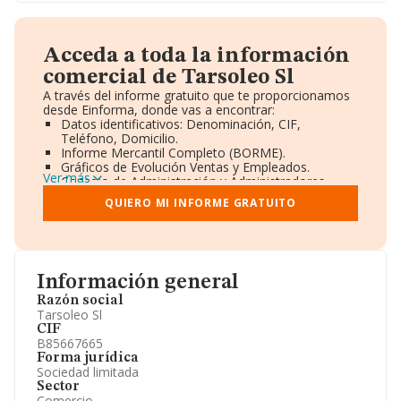
Acceda a toda la información
comercial de Tarsoleo Sl
A través del informe gratuito que te proporcionamos
desde Einforma, donde vas a encontrar:
Datos identificativos: Denominación, CIF,
Teléfono, Domicilio.
Informe Mercantil Completo (BORME).
Gráficos de Evolución Ventas y Empleados.
Ver más
Consejo de Administración y Administradores.
Directivos y Ejecutivos.
QUIERO MI INFORME GRATUITO
Accionistas.
Participaciones y Vinculaciones en otras empresas.
Artículos de prensa publicados sobre la empresa.
Información oficial y registral complementaria.
Información general
Razón social
Tarsoleo Sl
CIF
B85667665
Forma jurídica
Sociedad limitada
Sector
Comercio