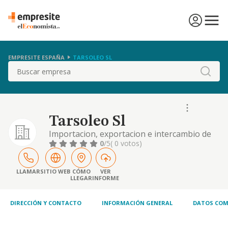
EMPRESITE ESPAÑA
TARSOLEO SL
Buscar
Tarsoleo Sl
Importacion, exportacion e intercambio de
crudo de petroleo y productos petroliferos
0
/5
( 0 votos)
de refino, distribucion y venta, asi como su
transporte y almacenamiento. . . .
LLAMAR
SITIO WEB
CÓMO
VER
LLEGAR
INFORME
DIRECCIÓN Y CONTACTO
INFORMACIÓN GENERAL
DATOS COM