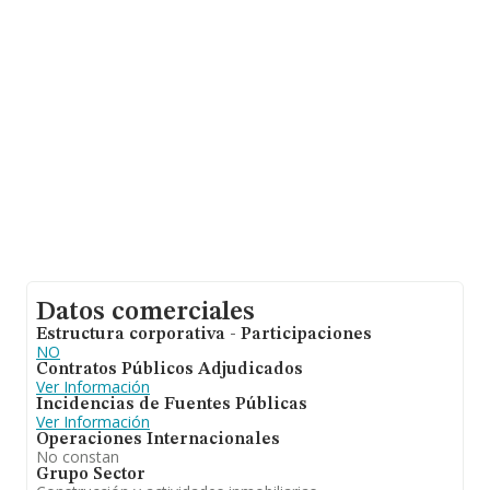
la información sobre Guipúzcoa, en la base de datos
INFORMA constan 1998 empresas, cuyas ventas han
obtenido los 207 millones de euros. Como información
adicional de interés, los empleados de media son 1; la
media de antigüedad desde la constitución es de 24
años.
Datos comerciales
Estructura corporativa - Participaciones
NO
Contratos Públicos Adjudicados
Ver Información
Incidencias de Fuentes Públicas
Ver Información
Operaciones Internacionales
No constan
Grupo Sector