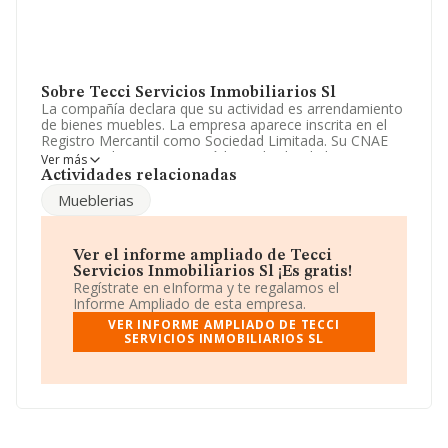
Sobre Tecci Servicios Inmobiliarios Sl
La compañía declara que su actividad es arrendamiento
de bienes muebles. La empresa aparece inscrita en el
Registro Mercantil como Sociedad Limitada. Su CNAE
corresponde a 6820 con código 'Alquiler de bienes
Ver más
inmobiliarios por cuenta propia'. No realiza actividad de
Actividades relacionadas
importación y/o exportación.
Mueblerias
Para más información es posible contactar a través del
teléfono 943590535 y la dirección de correo es
comercial@tecci.com
. Puedes consultar su página web
Ver el informe ampliado de Tecci
aquí:
www.tecci.com
.
Servicios Inmobiliarios Sl ¡Es gratis!
Regístrate en eInforma y te regalamos el
La sociedad española
Tecci Servicios Inmobiliarios
Informe Ampliado de esta empresa.
S.L
, NIF B20957684, está situada en Poligono Industrial
VER INFORME AMPLIADO DE TECCI
Leizotz Pab D 1 3, (20140), en el municipio de Andoain,
SERVICIOS INMOBILIARIOS SL
en Guipúzcoa, País Vasco.
Con los datos a disposición de INFORMA sobre 132.743
empresas pertenecientes al sector, la facturación en el
ámbito nacional alcanza los 22.415 millones de euros y
se estima que el promedio de la facturación entre todas
las empresas es de 168 mil euros. Teniendo en cuenta