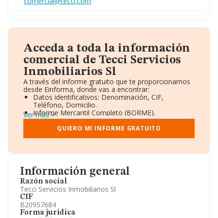
comercial@tecci.com
Acceda a toda la información
comercial de Tecci Servicios
Inmobiliarios Sl
A través del informe gratuito que te proporcionamos
desde Einforma, donde vas a encontrar:
Datos identificativos: Denominación, CIF,
Teléfono, Domicilio.
Informe Mercantil Completo (BORME).
Ver más
Gráficos de Evolución Ventas y Empleados.
Consejo de Administración y Administradores.
QUIERO MI INFORME GRATUITO
Directivos y Ejecutivos.
Accionistas.
Participaciones y Vinculaciones en otras empresas.
Artículos de prensa publicados sobre la empresa.
Información oficial y registral complementaria.
Información general
Razón social
Tecci Servicios Inmobiliarios Sl
CIF
B20957684
Forma jurídica