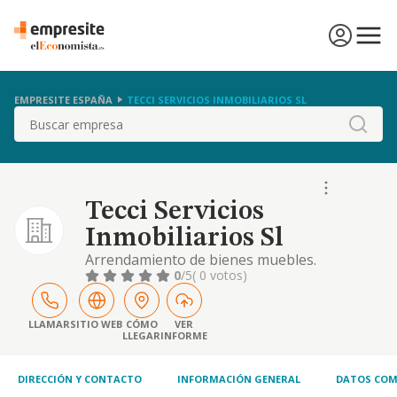
EMPRESITE ESPAÑA
TECCI SERVICIOS INMOBILIARIOS SL
Buscar
Tecci Servicios
Inmobiliarios Sl
Arrendamiento de bienes muebles.
0
/5
( 0 votos)
LLAMAR
SITIO WEB
CÓMO
VER
LLEGAR
INFORME
DIRECCIÓN Y CONTACTO
INFORMACIÓN GENERAL
DATOS COM