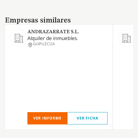
Empresas similares
Empresas similares
ANDRAZARRATE S.L.
Alquiler de inmuebles.
T
GUIPUZCOA
M
I
VER INFORME
VER FICHA