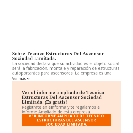
Sobre Tecnico Estructuras Del Ascensor
Sociedad Limitada.
La sociedad declara que su actividad es el objeto social
será la fabricación, montaje y reparación de estructuras
autoportantes para ascensores. La empresa es una
Sociedad Limitada. La actividad de referencia CNAE
Ver más
corresponde a '%cnae%', cuyo Código es 4324. La
compañía no tiene actividad en mercados exteriores.
Ver el informe ampliado de Tecnico
Los empleados se han reducido un 6% y atendiendo a
Estructuras Del Ascensor Sociedad
los datos disponibles en INFORMA, ese número ha
Limitada. ¡Es gratis!
estado por encima de la media de sector.
Regístrate en eInforma y te regalamos el
Informe Ampliado de esta empresa.
Dentro del ranking de empresas elaborado por
VER INFORME AMPLIADO DE TECNICO
INFORMA, atendiendo a los niveles de facturación,
ESTRUCTURAS DEL ASCENSOR
SOCIEDAD LIMITADA.
podemos decir de la compañía que: frente al año 2023,
la compañía se ha posicionado 32 puestos por debajo