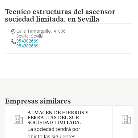
Tecnico estructuras del ascensor
sociedad limitada. en Sevilla
Calle Tamarguillo, 41006,
Sevilla, Sevilla
954382669
954382669
Empresas similares
Empresas similares
ALMACEN DE HIERROS Y
FERRALLAS DEL SUR
SOCIEDAD LIMITADA.
La sociedad tendrá por
O
objeto las siguientes
d