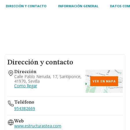
DIRECCIÓN Y CONTACTO
INFORMACIÓN GENERAL
DATOS COM
Dirección y contacto
Dirección
Calle Pablo Neruda, 17, Santiponce,
41970, Sevilla
VER EN MAPA
Como llegar
Teléfono
954382669
Web
www.estructurastea.com