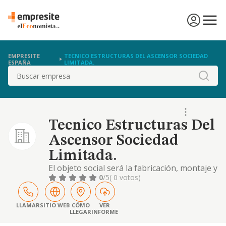
EMPRESITE
TECNICO ESTRUCTURAS DEL ASCENSOR SOCIEDAD
ESPAÑA
LIMITADA.
Buscar
Tecnico Estructuras Del
Ascensor Sociedad
Limitada.
El objeto social será la fabricación, montaje y
reparación de estructuras autoportantes
0
/5
( 0 votos)
para ascensores
LLAMAR
SITIO WEB
CÓMO
VER
LLEGAR
INFORME