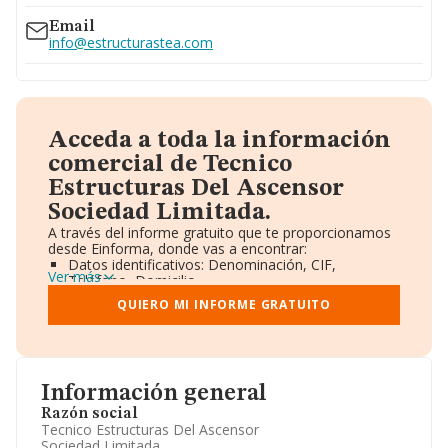
Email
info@estructurastea.com
Acceda a toda la información
comercial de Tecnico
Estructuras Del Ascensor
Sociedad Limitada.
A través del informe gratuito que te proporcionamos
desde Einforma, donde vas a encontrar:
Datos identificativos: Denominación, CIF,
Ver más
Teléfono, Domicilio.
Informe Mercantil Completo (BORME).
QUIERO MI INFORME GRATUITO
Gráficos de Evolución Ventas y Empleados.
Consejo de Administración y Administradores.
Directivos y Ejecutivos.
Accionistas.
Participaciones y Vinculaciones en otras empresas.
Información general
Artículos de prensa publicados sobre la empresa.
Información oficial y registral complementaria.
Razón social
Tecnico Estructuras Del Ascensor
Sociedad Limitada.