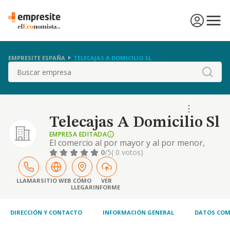
EMPRESITE ESPAÑA
TELECAJAS A DOMICILIO SL
Buscar
Telecajas A Domicilio Sl
EMPRESA EDITADA
El comercio al por mayor y al por menor,
distribución y comercialización de toda clase
0
/5
( 0 votos)
de productos de embalaje, cosméticos,
droguería, papelería, material informático,
perfumería, ropa de trabajo, zapatería, ropa
LLAMAR
SITIO WEB
CÓMO
VER
LLEGAR
INFORME
infantil, juguetes, artículos de ferretería y
menaje, artículos de plástico, ...
DIRECCIÓN Y CONTACTO
INFORMACIÓN GENERAL
DATOS COM