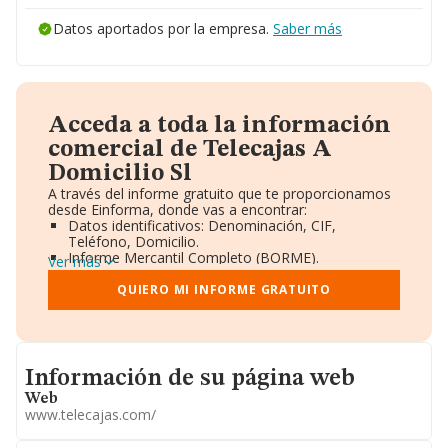
Datos aportados por la empresa.
Saber más
Acceda a toda la información
comercial de Telecajas A
Domicilio Sl
A través del informe gratuito que te proporcionamos
desde Einforma, donde vas a encontrar:
Datos identificativos: Denominación, CIF,
Teléfono, Domicilio.
Informe Mercantil Completo (BORME).
Ver más
Gráficos de Evolución Ventas y Empleados.
Consejo de Administración y Administradores.
QUIERO MI INFORME GRATUITO
Directivos y Ejecutivos.
Accionistas.
Participaciones y Vinculaciones en otras empresas.
Artículos de prensa publicados sobre la empresa.
Informacion de su página web
Información oficial y registral complementaria.
Información de su página web
Web
www.telecajas.com/