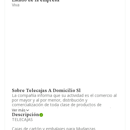
Estado de la empresa
Viva
Sobre Telecajas A Domicilio Sl
La compañía informa que su actividad es el comercio al
por mayor y al por menor, distribución y
comercialización de toda clase de productos de
embalaje, cosméticos, droguería, papelería, material
Ver más
informático, perfumería, ropa de trabajo, zapatería,
Descripción
ropa infantil, juguetes, artículos de ferretería y menaje,
TELECAJAS
artículos de plástico,.. La empresa está registrada como
Sociedad Limitada. Clasifica su actividad CNAE como
Cajas de cartón y embalajes para Mudanzas