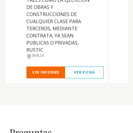
TALES COMO LA EJECUCION
D
DE OBRAS Y
I
CONSTRUCCIONES DE
C
CUALQUIER CLASE PARA
m
TERCEROS, MEDIANTE
y
CONTRATA, YA SEAN
i
PUBLICAS O PRIVADAS,
4
RUSTIC
SEVILLA
VER INFORME
VER FICHA