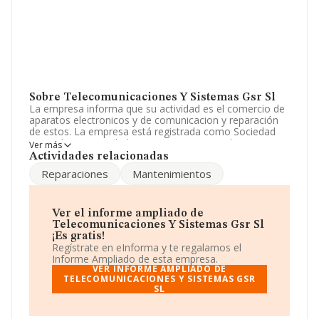
Sobre Telecomunicaciones Y Sistemas Gsr Sl
La empresa informa que su actividad es el comercio de
aparatos electronicos y de comunicacion y reparación
de estos. La empresa está registrada como Sociedad
Limitada. Su actividad CNAE es 'Comercio al por menor
Ver más
de aparatos electrodomésticos en establecimientos
Actividades relacionadas
especializados' con código 4754. No realiza actividad de
Reparaciones
Mantenimientos
importación y/o exportación.
En el último año el número de empleados ha
permanecido igual y teniendo en cuenta la información
Ver el informe ampliado de
disponible en INFORMA, ha dispuesto de un número de
Telecomunicaciones Y Sistemas Gsr Sl
empleados por encima de la media de sector.
¡Es gratis!
Regístrate en eInforma y te regalamos el
Dentro del ranking de empresas elaborado por
Informe Ampliado de esta empresa.
INFORMA, atendiendo a los niveles de facturación,
VER INFORME AMPLIADO DE
podemos decir de la compañía que: en 2024, en la
TELECOMUNICACIONES Y SISTEMAS GSR
SL
clasificación del sector, la empresa se ha colocado 280
puestos más abajo y su posición actual es 851 (el año
anterior estaba en 571). En el ranking del sector, delante