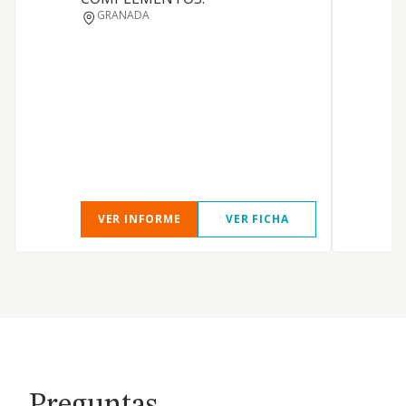
GRANADA
T
P
VER INFORME
VER FICHA