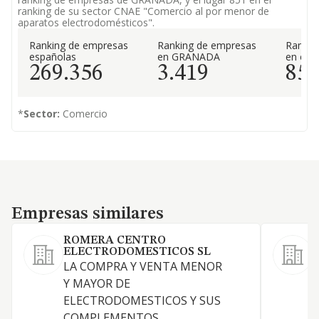
ranking de su sector CNAE "Comercio al por menor de
aparatos electrodomésticos".
Ranking de empresas
Ranking de empresas
Rankin
españolas
en GRANADA
en el 
269.356
3.419
85
*
Sector:
Comercio
Empresas similares
Empresas similares
ROMERA CENTRO
ELECTRODOMESTICOS SL
LA COMPRA Y VENTA MENOR
Y MAYOR DE
ELECTRODOMESTICOS Y SUS
COMPLEMENTOS.