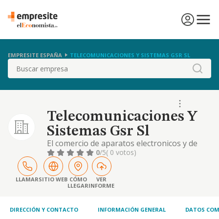
EMPRESITE ESPAÑA
TELECOMUNICACIONES Y SISTEMAS GSR SL
Buscar
Telecomunicaciones Y
Sistemas Gsr Sl
El comercio de aparatos electronicos y de
comunicacion y reparacion de estos.
0
/5
( 0 votos)
LLAMAR
SITIO WEB
CÓMO
VER
LLEGAR
INFORME
DIRECCIÓN Y CONTACTO
INFORMACIÓN GENERAL
DATOS COM