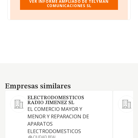
VER INFORME AMPLIADO DE TELYMAN
COMUNICACIONES SL
Empresas similares
Empresas similares
ELECTRODOMESTICOS
RADIO JIMENEZ SL
L
EL COMERCIO MAYOR Y
S
MENOR Y REPARACION DE
APARATOS
ELECTRODOMESTICOS
CIUDAD REAL