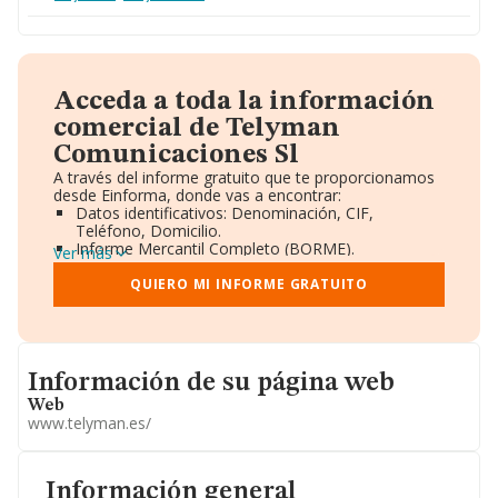
Acceda a toda la información
comercial de Telyman
Comunicaciones Sl
A través del informe gratuito que te proporcionamos
desde Einforma, donde vas a encontrar:
Datos identificativos: Denominación, CIF,
Teléfono, Domicilio.
Informe Mercantil Completo (BORME).
Ver más
Gráficos de Evolución Ventas y Empleados.
Consejo de Administración y Administradores.
QUIERO MI INFORME GRATUITO
Directivos y Ejecutivos.
Accionistas.
Participaciones y Vinculaciones en otras empresas.
Artículos de prensa publicados sobre la empresa.
Informacion de su página web
Información oficial y registral complementaria.
Información de su página web
Web
www.telyman.es/
Información general