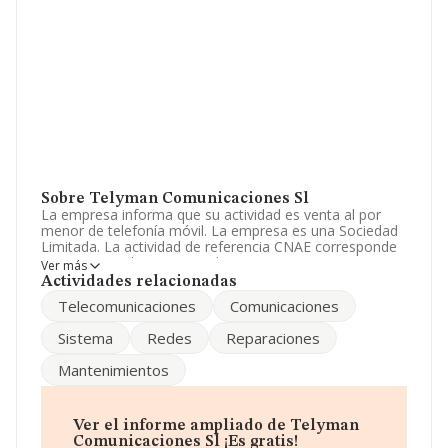
Sobre Telyman Comunicaciones Sl
La empresa informa que su actividad es venta al por
menor de telefonía móvil. La empresa es una Sociedad
Limitada. La actividad de referencia CNAE corresponde
a 'Comercio al por menor de aparatos
Ver más
electrodomésticos en establecimientos especializados',
Actividades relacionadas
cuyo Código es 4754. La empresa no tiene actividad en
Telecomunicaciones
Comunicaciones
mercados exteriores.
Sistema
Redes
Reparaciones
Su correo es
telyman@telyman.es
. Puedes visitar su
sitio web:
www.telyman.es
.
Mantenimientos
La empresa española
Telyman Comunicaciones S.L
,
NIF B13168653, tiene domicilio fiscal en Calle Real núm.
60, (13300), Valdepeñas, provincia de Ciudad Real,
Ver el informe ampliado de Telyman
Castilla-la Mancha.
Comunicaciones Sl ¡Es gratis!