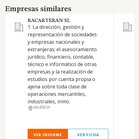
Empresas similares
Empresas similares
RACARTERAN SL
1. La dirección, gestión y
-
representación de sociedades
e
y empresas nacionales y
a
extranjeras; el asesoramiento
d
jurídico, financiero, contable,
i
técnico e informático de otras
r
empresas y la realización de
t
estudios por cuenta propia o
c
ajena sobre toda clase de
i
operaciones mercantiles,
p
industriales, inmo.
c
VALENCIA
d
VER INFORME
VER FICHA