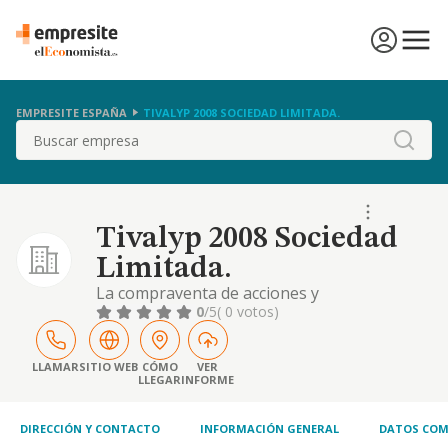
EMPRESITE ESPAÑA
TIVALYP 2008 SOCIEDAD LIMITADA.
Buscar
Tivalyp 2008 Sociedad
Limitada.
La compraventa de acciones y
participaciones de otras entidades por
0
/5
( 0 votos)
cuenta propia, todo ello con exclusion de
aquellas actividades reguladas en la ley del
mercado de valores y en la de instituciones
LLAMAR
SITIO WEB
CÓMO
VER
LLEGAR
INFORME
de inversion colectiv
DIRECCIÓN Y CONTACTO
INFORMACIÓN GENERAL
DATOS COM