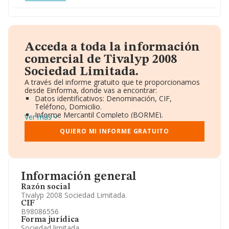
Acceda a toda la información
comercial de Tivalyp 2008
Sociedad Limitada.
A través del informe gratuito que te proporcionamos
desde Einforma, donde vas a encontrar:
Datos identificativos: Denominación, CIF,
Teléfono, Domicilio.
Informe Mercantil Completo (BORME).
Ver más
Gráficos de Evolución Ventas y Empleados.
Consejo de Administración y Administradores.
QUIERO MI INFORME GRATUITO
Directivos y Ejecutivos.
Accionistas.
Participaciones y Vinculaciones en otras empresas.
Artículos de prensa publicados sobre la empresa.
Información oficial y registral complementaria.
Información general
Razón social
Tivalyp 2008 Sociedad Limitada.
CIF
B98086556
Forma jurídica
Sociedad limitada