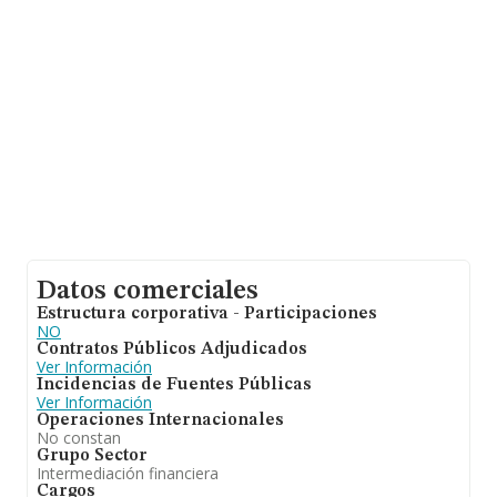
la información de la provincia (hablamos de Valencia),
en la base de datos de INFORMA aparecen 2504
empresas, con ventas en 2023 de hasta 1.173 millones
de euros. Para aportar ulterior información de interés en
el ámbito sectorial, la media de antigüedad desde la
constitución es de 8 años. La media de empleados es
de 2.
Datos comerciales
Estructura corporativa - Participaciones
NO
Contratos Públicos Adjudicados
Ver Información
Incidencias de Fuentes Públicas
Ver Información
Operaciones Internacionales
No constan
Grupo Sector
Intermediación financiera
Cargos