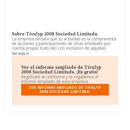
Sobre Tivalyp 2008 Sociedad Limitada.
La empresa declara que su actividad es la compraventa
de acciones y participaciones de otras entidades por
cuenta propia, todo ello con exclusion de aquellas
actividades reguladas en la ley del mercado de valores y
Ver más
en la de instituciones de inversion colectiv. La empresa
está registrada como Sociedad Limitada. La actividad de
referencia CNAE corresponde a '%cnae%', cuyo Código
Ver el informe ampliado de Tivalyp
es 6421. La compañía no tiene actividad en mercados
2008 Sociedad Limitada. ¡Es gratis!
exteriores.
Regístrate en eInforma y te regalamos el
Informe Ampliado de esta empresa.
La sociedad
Tivalyp 2008 Sociedad Limitada
, CIF
VER INFORME AMPLIADO DE TIVALYP
B98086556, se encuentra en Calle Colon núm. 1 7,
2008 SOCIEDAD LIMITADA.
(46004), en el municipio de Valencia, Comunidad
Valenciana.
Con los datos a disposición de INFORMA sobre 45.306
empresas pertenecientes al sector, la facturación en el
ámbito nacional alcanza los 71.120 millones de euros y
en 2023 la media de facturación de ventas entre todas
las compañías alcanza los 1 millón de euros. Respecto a