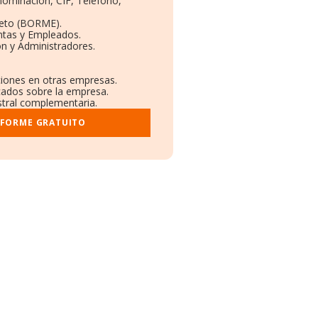
enominación, CIF, Teléfono,
leto (BORME).
ntas y Empleados.
n y Administradores.
aciones en otras empresas.
icados sobre la empresa.
istral complementaria.
NFORME GRATUITO