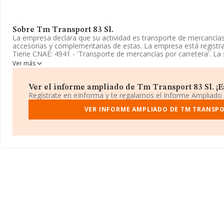
Sobre Tm Transport 83 Sl.
La empresa declara que su actividad es transporte de mercancías
accesorias y complementarias de estas. La empresa está regist
Tiene CNAE: 4941 - 'Transporte de mercancías por carretera'. La 
mercados exteriores.
Ver más
La compañía
Tm Transport 83 S.L
, con número de identificació
situada en Plaza Del Trabajo núm. 2 2 F, (30800), en el municipio
Ver el informe ampliado de Tm Transport 83 Sl. ¡Es
Regístrate en eInforma y te regalamos el Informe Ampliado
En base a la información de la que dispone INFORMA sobre 62.01
la facturación asciende a 44.874 millones de euros y se estima q
VER INFORME AMPLIADO DE TM TRANSPOR
entre todas las empresas es de 723 mil euros. Teniendo en cuent
en la base de datos INFORMA constan 2757 empresas, cuyas ven
millones de euros. Como información adicional de interés, la me
media de antigüedad desde la constitución es de 17 años.