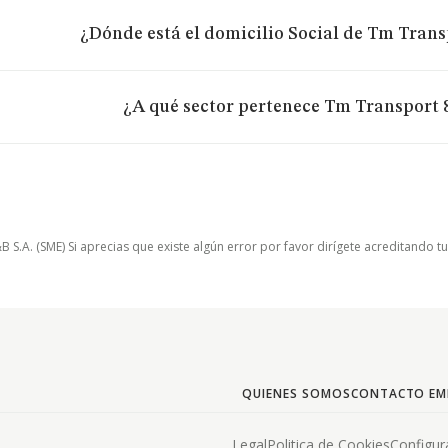
¿Dónde está el domicilio Social de Tm Transp
¿A qué sector pertenece Tm Transport 8
.A. (SME) Si aprecias que existe algún error por favor dirígete acreditando t
QUIENES SOMOS
CONTACTO EM
Legal
Politica de Cookies
Configur