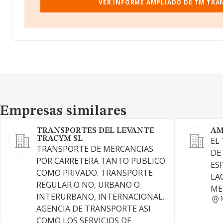
VER INFORME AMPLIADO DE TM TRAN
Empresas similares
Empresas similares
TRANSPORTES DEL LEVANTE
AM
TRACYM SL
EL
TRANSPORTE DE MERCANCIAS
DE
POR CARRETERA TANTO PUBLICO
ES
COMO PRIVADO. TRANSPORTE
LA
REGULAR O NO, URBANO O
ME
INTERURBANO, INTERNACIONAL.
AGENCIA DE TRANSPORTE ASI
COMO LOS SERVICIOS DE