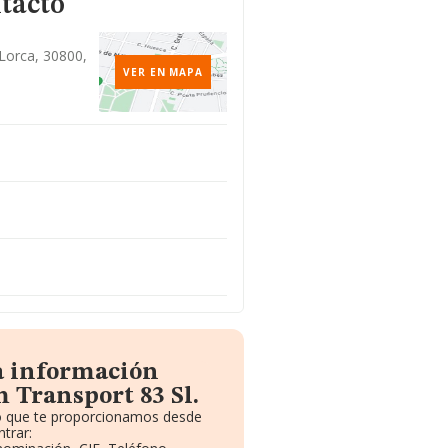
tacto
 Lorca, 30800,
VER EN MAPA
a información
 Transport 83 Sl.
to que te proporcionamos desde
trar: