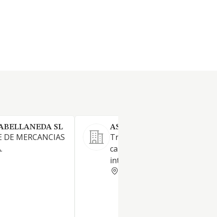
ABELLANEDA SL
ASCENSION GARCIA S.L.
E DE MERCANCIAS
Transporte de mercancías po
.
carretera a nivel nacional e
internacional
MURCIA