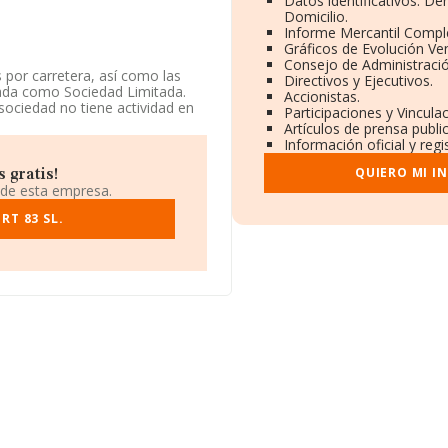
Datos identificativos: D
Domicilio.
Informe Mercantil Comp
Gráficos de Evolución Ve
Consejo de Administració
 por carretera, así como las
Directivos y Ejecutivos.
rada como Sociedad Limitada.
Accionistas.
sociedad no tiene actividad en
Participaciones y Vincul
Artículos de prensa publ
Información oficial y reg
n fiscal B23855380, está
 de Lorca, Murcia.
QUIERO MI I
 gratis!
 de esta empresa.
3 compañías, a nivel nacional
ue el promedio de la facturación
T 83 SL.
a la información sobre Murcia,
tas han obtenido los 3.339
dia de empleados es de 5. La