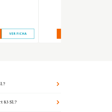
VER FICHA
VER INFORME
VER FIC
l.?
t 83 Sl.?