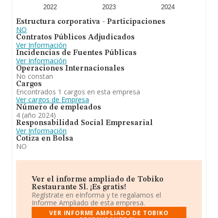
asciende a 32.591 millones de euros y en 2024 la media
2022
2023
2024
de facturación de ventas entre todas las compañías
Estructura corporativa - Participaciones
alcanza los 225 mil euros, encontrándose la facturación
NO
de la empresa por encima del promedio. Teniendo en
Contratos Públicos Adjudicados
cuenta la información sobre Toledo, en la base de
Ver Información
datos de INFORMA aparecen 1188 empresas, con
Incidencias de Fuentes Públicas
ventas en 2024 de hasta 200 millones de euros. Para
Ver Información
aportar ulterior información de interés en el ámbito
Operaciones Internacionales
sectorial, la antigüedad alcanza los 12 años desde la
No constan
constitución. Los empleados de media son 3.
Cargos
Encontrados 1 cargos en esta empresa
A modo de conclusión,
Tobiko Restaurante S.L
se
Ver cargos de Empresa
emplea en cnae5610,5630,5510,5520,5530. explotación
Número de empleados
bares, pubs, cafeterías, restaurantes, discotecas,
4 (año 2024)
mesones, pizzería, heladerías, salas de fiestas,
Responsabilidad Social Empresarial
espectáculos, hoteles. alojamientos turísticos,
Ver Información
campings. servicio de comidas, bebidas. compra, venta,
Cotiza en Bolsa
distribución de bebidas, alimentación. actividades
NO
restauración, turismo. Se ha posicionado más abajo en
el ranking de sectores frente al 2023. En el ranking de
todas las empresas en el territorio nacional, ha
experimentado un retroceso.
Ver el informe ampliado de Tobiko
Restaurante Sl. ¡Es gratis!
Regístrate en eInforma y te regalamos el
Informe Ampliado de esta empresa.
VER INFORME AMPLIADO DE TOBIKO