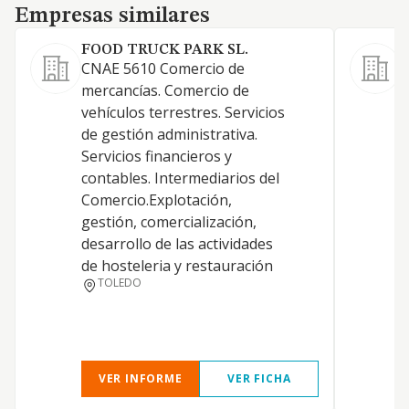
Empresas similares
Empresas similares
FOOD TRUCK PARK SL.
CNAE 5610 Comercio de
C
mercancías. Comercio de
r
vehículos terrestres. Servicios
d
de gestión administrativa.
a
Servicios financieros y
p
contables. Intermediarios del
d
Comercio.Explotación,
a
gestión, comercialización,
t
desarrollo de las actividades
e
de hosteleria y restauración
e
TOLEDO
m
VER INFORME
VER FICHA