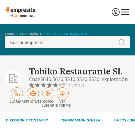
EMPRESITE ESPAÑA
TOBIKO RESTAURANTE SL.
Buscar
Tobiko Restaurante Sl.
Cnae5610,5630,5510,5520,5530. explotación
bares, pubs, cafeterías, restaurantes,
0
/5
( 0 votos)
discotecas, mesones, pizzería, heladerías,
salas de fiestas, espectáculos, hoteles.
alojamientos turísticos, campings. servicio
LLAMAR
SITIO WEB
CÓMO
VER
LLEGAR
INFORME
de comidas, bebidas. compra, venta,
distribución de bebidas, alimentación.
actividades restauración, turismo
DIRECCIÓN Y CONTACTO
INFORMACIÓN GENERAL
DATOS COM