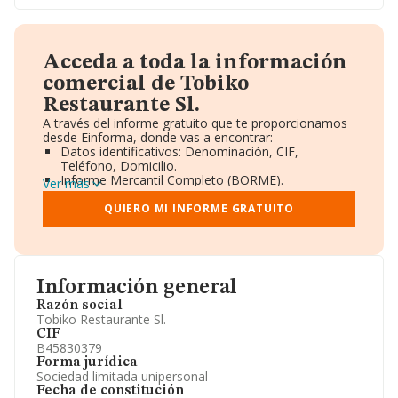
Acceda a toda la información
comercial de Tobiko
Restaurante Sl.
A través del informe gratuito que te proporcionamos
desde Einforma, donde vas a encontrar:
Datos identificativos: Denominación, CIF,
Teléfono, Domicilio.
Informe Mercantil Completo (BORME).
Ver más
Gráficos de Evolución Ventas y Empleados.
Consejo de Administración y Administradores.
QUIERO MI INFORME GRATUITO
Directivos y Ejecutivos.
Accionistas.
Participaciones y Vinculaciones en otras empresas.
Artículos de prensa publicados sobre la empresa.
Información oficial y registral complementaria.
Información general
Razón social
Tobiko Restaurante Sl.
CIF
B45830379
Forma jurídica
Sociedad limitada unipersonal
Fecha de constitución