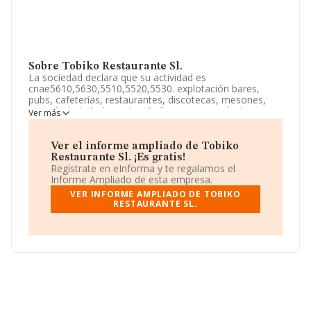
Sobre Tobiko Restaurante Sl.
La sociedad declara que su actividad es
cnae5610,5630,5510,5520,5530. explotación bares,
pubs, cafeterías, restaurantes, discotecas, mesones,
pizzería, heladerías, salas de fiestas, espectáculos,
Ver más
hoteles. alojamientos turísticos, campings. servicio de
comidas, bebidas. compra, venta, distribución de
bebidas, alimentación. actividades restauración, turismo.
Ver el informe ampliado de Tobiko
La sociedad está registrada como Sociedad Limitada.
Restaurante Sl. ¡Es gratis!
Clasifica su actividad CNAE como '%cnae%', código
Regístrate en eInforma y te regalamos el
5611. La empresa no tiene actividad en mercados
Informe Ampliado de esta empresa.
exteriores.
VER INFORME AMPLIADO DE TOBIKO
RESTAURANTE SL.
De acuerdo con la Recomendación 2003/361/CE de la
Comisión, de 6 de mayo de 2003, sobre la definición de
microempresas, pequeñas y medianas empresas, la
compañía reúne los requisitos de una microempresa. Ha
tenido el mismo número de empleados y teniendo en
cuenta la información disponible en INFORMA, ha
dispuesto de un número de empleados por encima de la
media de sector.
Dentro del ranking de empresas elaborado por