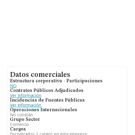
ampliar la información relativa a las compañías, la
media de empleados es de 3; la media de antigüedad
desde la constitución es de 16 años.
Datos comerciales
Estructura corporativa - Participaciones
NO
Contratos Públicos Adjudicados
Ver Información
Incidencias de Fuentes Públicas
Ver Información
Operaciones Internacionales
No constan
Grupo Sector
Comercio
Cargos
Encontrados 1 cargos en esta empresa