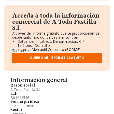
Acceda a toda la información
comercial de A Toda Pastilla
S.l.
A través del informe gratuito que te proporcionamos
desde Einforma, donde vas a encontrar:
Datos identificativos: Denominación, CIF,
Teléfono, Domicilio.
Informe Mercantil Completo (BORME).
Ver más
Gráficos de Evolución Ventas y Empleados.
Consejo de Administración y Administradores.
QUIERO MI INFORME GRATUITO
Directivos y Ejecutivos.
Accionistas.
Participaciones y Vinculaciones en otras empresas.
Artículos de prensa publicados sobre la empresa.
Información oficial y registral complementaria.
Información general
Razón social
A Toda Pastilla S.l.
CIF
B84242536
Forma jurídica
Sociedad limitada
Sector
Comercio