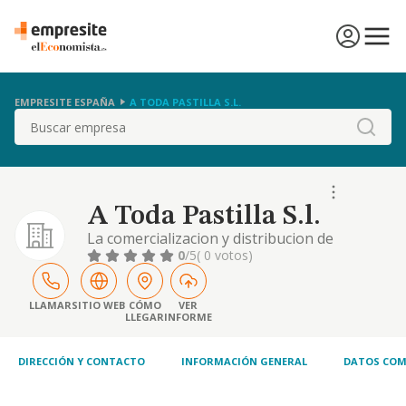
EMPRESITE ESPAÑA
A TODA PASTILLA S.L.
Buscar
A Toda Pastilla S.l.
La comercializacion y distribucion de
jabones, productos cosmeticos y accesorios
0
/5
( 0 votos)
de banos: compra y venta al por menor y al,
por mayor, de productos de drogueria.
textiles, confeccion, calzado. muebles
LLAMAR
SITIO WEB
CÓMO
VER
LLEGAR
INFORME
DIRECCIÓN Y CONTACTO
INFORMACIÓN GENERAL
DATOS COM