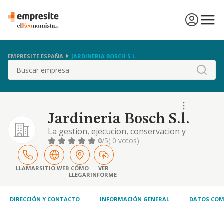
EMPRESITE ESPAÑA
JARDINERIA BOSCH S.L.
Buscar
Jardineria Bosch S.l.
La gestion, ejecucion, conservacion y
mantenimiento de todo tipo de jardines,
0
/5
( 0 votos)
parques y espacios verdes
LLAMAR
SITIO WEB
CÓMO
VER
LLEGAR
INFORME
DIRECCIÓN Y CONTACTO
INFORMACIÓN GENERAL
DATOS COM