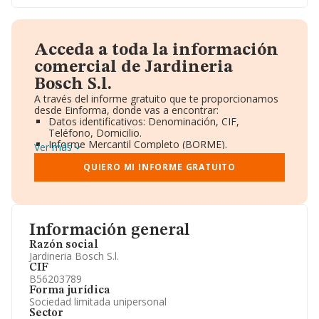
Acceda a toda la información
comercial de Jardineria
Bosch S.l.
A través del informe gratuito que te proporcionamos
desde Einforma, donde vas a encontrar:
Datos identificativos: Denominación, CIF,
Teléfono, Domicilio.
Informe Mercantil Completo (BORME).
Ver más
Gráficos de Evolución Ventas y Empleados.
Consejo de Administración y Administradores.
QUIERO MI INFORME GRATUITO
Directivos y Ejecutivos.
Accionistas.
Participaciones y Vinculaciones en otras empresas.
Artículos de prensa publicados sobre la empresa.
Información oficial y registral complementaria.
Información general
Razón social
Jardineria Bosch S.l.
CIF
B56203789
Forma jurídica
Sociedad limitada unipersonal
Sector