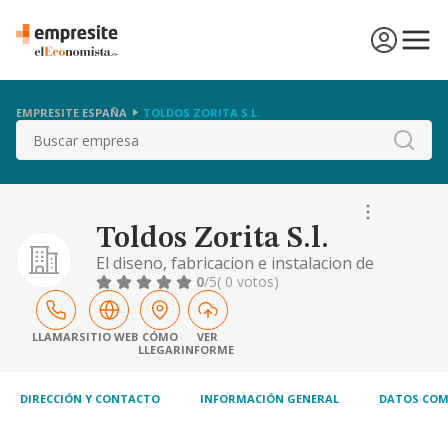
EMPRESITE ESPAÑA
TOLDOS ZORITA S.L.
Buscar
Toldos Zorita S.l.
El diseno, fabricacion e instalacion de
sistemas de proteccion solar y la adquisicion,
0
/5
( 0 votos)
arrendamiento, explotacion y enajenacion
de inmuebles.
LLAMAR
SITIO WEB
CÓMO
VER
LLEGAR
INFORME
DIRECCIÓN Y CONTACTO
INFORMACIÓN GENERAL
DATOS COM