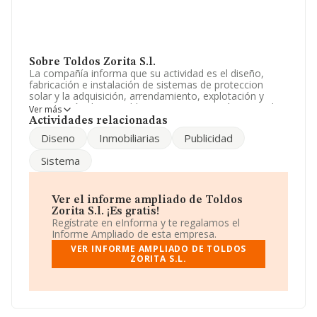
Sobre Toldos Zorita S.l.
La compañía informa que su actividad es el diseño,
fabricación e instalación de sistemas de proteccion
solar y la adquisición, arrendamiento, explotación y
enajenación de inmuebles. La empresa está registrada
Ver más
como Sociedad Limitada. Clasifica su actividad CNAE
Actividades relacionadas
como '%cnae%', código 6812. La sociedad no tiene
Diseno
Inmobiliarias
Publicidad
actividad en mercados exteriores.
Sistema
La sociedad española
Toldos Zorita S.L
, CIF
B82972878, se encuentra en Calle Urano núm. 6 1 C,
(28850), en el municipio de Torrejón De Ardoz, Madrid.
Ver el informe ampliado de Toldos
En base a la información de la que dispone INFORMA
Zorita S.l. ¡Es gratis!
sobre 231.218 compañías, a nivel nacional la facturación
Regístrate en eInforma y te regalamos el
asciende a 29.817 millones de euros y el promedio de la
Informe Ampliado de esta empresa.
facturación de ventas entre todas las compañías
VER INFORME AMPLIADO DE TOLDOS
asciende a los 128 mil euros. Respecto a la información
ZORITA S.L.
de la provincia (hablamos de Madrid), en la base de
datos INFORMA constan 39467 empresas, cuyas ventas
han alcanzado los 14.368 millones de euros. Con el fin
de ampliar la información relativa a las compañías, la
media de empleados es de 1; la antigüedad alcanza los