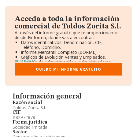
Acceda a toda la información
comercial de Toldos Zorita S.l.
A través del informe gratuito que te proporcionamos
desde Einforma, donde vas a encontrar:
Datos identificativos: Denominación, CIF,
Teléfono, Domicilio.
Informe Mercantil Completo (BORME).
Gráficos de Evolución Ventas y Empleados.
Ver más
Consejo de Administración y Administradores.
Directivos y Ejecutivos.
QUIERO MI INFORME GRATUITO
Accionistas.
Participaciones y Vinculaciones en otras empresas.
Artículos de prensa publicados sobre la empresa.
Información oficial y registral complementaria.
Información general
Razón social
Toldos Zorita S.l.
CIF
B82972878
Forma jurídica
Sociedad limitada
Sector
Construcción y actividades