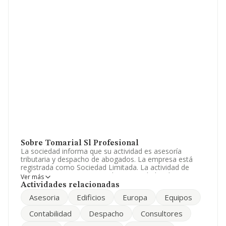
Sobre Tomarial Sl Profesional
La sociedad informa que su actividad es asesoría
tributaria y despacho de abogados. La empresa está
registrada como Sociedad Limitada. La actividad de
referencia CNAE corresponde a 'Actividades de
Ver más
contabilidad, teneduría de libros, auditoría y asesoría
Actividades relacionadas
fiscal', cuyo Código es 6920. No realiza actividad de
Asesoria
Edificios
Europa
Equipos
importación y/o exportación.
Contabilidad
Despacho
Consultores
El número de empleados ha bajado un 10% y teniendo
en cuenta la información disponible en INFORMA, ha