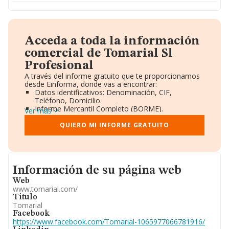
Acceda a toda la información
comercial de Tomarial Sl
Profesional
A través del informe gratuito que te proporcionamos
desde Einforma, donde vas a encontrar:
Datos identificativos: Denominación, CIF,
Teléfono, Domicilio.
Informe Mercantil Completo (BORME).
Ver más
Gráficos de Evolución Ventas y Empleados.
Consejo de Administración y Administradores.
QUIERO MI INFORME GRATUITO
Directivos y Ejecutivos.
Accionistas.
Participaciones y Vinculaciones en otras empresas.
Artículos de prensa publicados sobre la empresa.
Informacion de su página web
Información oficial y registral complementaria.
Información de su página web
Web
www.tomarial.com/
Titulo
Tomarial
Facebook
https://www.facebook.com/Tomarial-1065977066781916/