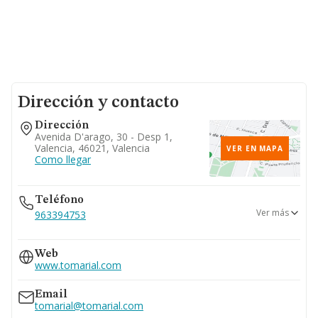
Dirección y contacto
Dirección
Avenida D'arago, 30 - Desp 1,
Valencia, 46021, Valencia
VER EN MAPA
Como llegar
Teléfono
Ver más
963394753
963891946
Web
www.tomarial.com
Email
tomarial@tomarial.com