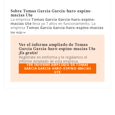
Sobre Tomas Garcia Garcia-haro-espino-
macias Ute
La empresa
Tomas Garcia Garcia-haro-espino-
macias Ute
lleva ya 7 años en funcionamiento. La
empresa
Tomas Garcia Garcia-haro-espino-macias
Ute
sita en Calle Galera, 29 - D, Sevilla, Sevilla. La
Ver más
actividad CNAE de esta compañía es 7111 - Servicios
técnicos de arquitectura. La emprea
Tomas Garcia
Garcia-haro-espino-macias Ute
se registra como
Ver el informe ampliado de Tomas
Unión temporal de empresas.
Garcia Garcia-haro-espino-macias Ute
¡Es gratis!
Regístrate en eInforma y te regalamos el
Informe Ampliado de esta empresa.
VER INFORME AMPLIADO DE TOMAS
GARCIA GARCIA-HARO-ESPINO-MACIAS
UTE