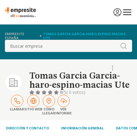
EMPRESITE
TOMAS GARCIA GARCIA-HARO-ESPINO-MACIAS
ESPAÑA
UTE
Buscar
Tomas Garcia Garcia-
haro-espino-macias Ute
0
/5
( 0 votos)
LLAMAR
SITIO WEB
CÓMO
VER
LLEGAR
INFORME
DIRECCIÓN Y CONTACTO
INFORMACIÓN GENERAL
DATOS COM