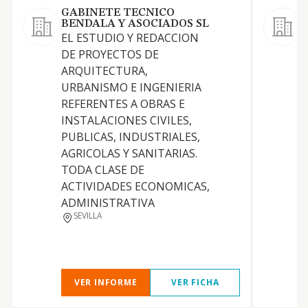
GABINETE TECNICO
BENDALA Y ASOCIADOS SL
R
EL ESTUDIO Y REDACCION
d
DE PROYECTOS DE
u
ARQUITECTURA,
-
URBANISMO E INGENIERIA
t
REFERENTES A OBRAS E
a
INSTALACIONES CIVILES,
i
PUBLICAS, INDUSTRIALES,
I
AGRICOLAS Y SANITARIAS.
P
TODA CLASE DE
c
ACTIVIDADES ECONOMICAS,
a
ADMINISTRATIVA
i
SEVILLA
VER INFORME
VER FICHA