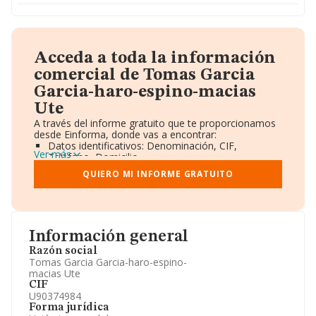
Acceda a toda la información
comercial de Tomas Garcia
Garcia-haro-espino-macias
Ute
A través del informe gratuito que te proporcionamos
desde Einforma, donde vas a encontrar:
Datos identificativos: Denominación, CIF,
Ver más
Teléfono, Domicilio.
Informe Mercantil Completo (BORME).
QUIERO MI INFORME GRATUITO
Gráficos de Evolución Ventas y Empleados.
Consejo de Administración y Administradores.
Directivos y Ejecutivos.
Accionistas.
Participaciones y Vinculaciones en otras empresas.
Información general
Artículos de prensa publicados sobre la empresa.
Información oficial y registral complementaria.
Razón social
Tomas Garcia Garcia-haro-espino-
macias Ute
CIF
U90374984
Forma jurídica