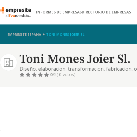
INFORMES DE EMPRESAS
DIRECTORIO DE EMPRESAS
EMPRESITE ESPAÑA
TONI MONES JOIER SL.
Toni Mones Joier Sl.
Diseño, elaboracion, transformacion, fabricacion, c
como al mayor de toda clase de articulos de joyeria,
0
/5
( 0 votos)
relojes, etc