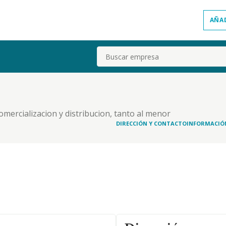
AÑA
Buscar
omercializacion y distribucion, tanto al menor
 joyas y piedras preciosas, asi como sus derivados,
DIRECCIÓN Y CONTACTO
INFORMACIÓ