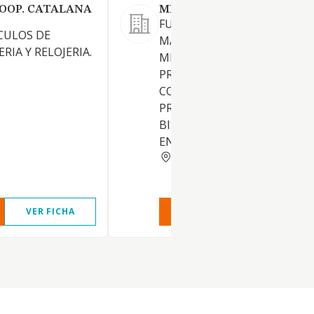
COOP. CATALANA
MICROFUSION SOLSONA S
FUNDICION Y
CULOS DE
MANUFACTURACION DE
RIA Y RELOJERIA.
METALES, INCLUSO METALE
PRECIOSOS, Y
COMERCIALIZACION DE
PRODUCTOS DE JOYERIA,
BISUTERIA Y OBJETOS DE R
EN GENERAL
BARCELONA
VER FICHA
VER INFORME
VER FIC