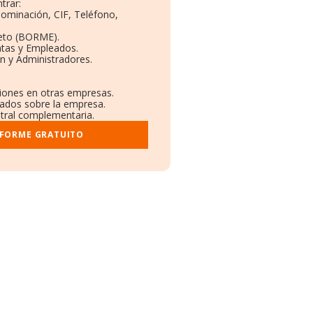
trar:
nominación, CIF, Teléfono,
eto (BORME).
ntas y Empleados.
n y Administradores.
ciones en otras empresas.
cados sobre la empresa.
istral complementaria.
NFORME GRATUITO