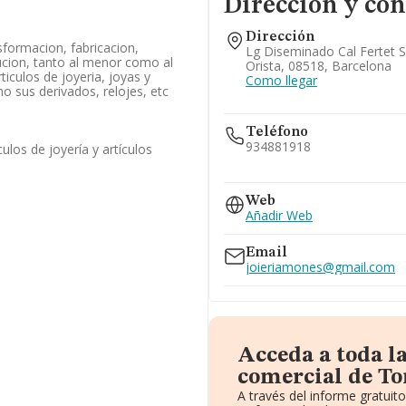
Dirección y con
Dirección
sformacion, fabricacion,
Lg Diseminado Cal Fertet 
bucion, tanto al menor como al
Orista, 08518, Barcelona
iculos de joyeria, joyas y
Como llegar
o sus derivados, relojes, etc
Teléfono
934881918
ulos de joyería y artículos
931901425
Web
Añadir Web
Email
joieriamones@gmail.com
Acceda a toda l
comercial de To
A través del informe gratui