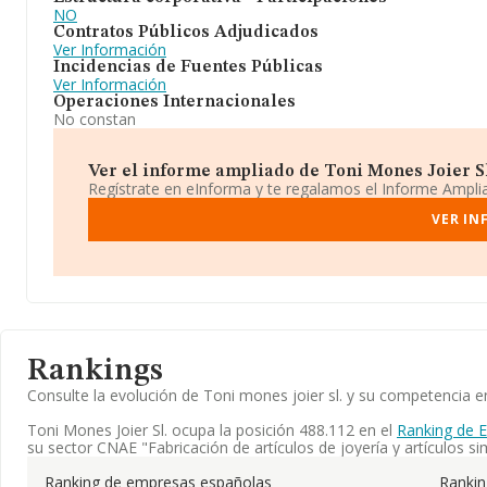
NO
Contratos Públicos Adjudicados
Ver Información
Incidencias de Fuentes Públicas
Ver Información
Operaciones Internacionales
No constan
Ver el informe ampliado de Toni Mones Joier Sl.
Regístrate en eInforma y te regalamos el Informe Ampl
VER IN
Rankings
Consulte la evolución de Toni mones joier sl. y su competencia
Toni Mones Joier Sl. ocupa la posición 488.112 en el
Ranking de 
su sector CNAE "Fabricación de artículos de joyería y artículos sim
Ranking de empresas españolas
Ranki