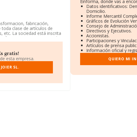
Einforma, donde vas a encon
Datos identificativos: De
Domicilio.
Informe Mercantil Compl
Gráficos de Evolución Ve
nsformacion, fabricación,
Consejo de Administració
 toda clase de artículos de
Directivos y Ejecutivos.
, etc. La sociedad está inscrita
Accionistas.
de referencia CNAE corresponde
Participaciones y Vincula
o Código es 3212. La sociedad no
Artículos de prensa publi
Información oficial y reg
s gratis!
iendo en cuenta la
 de esta empresa.
QUIERO MI I
o de empleados inferior a la
JOIER SL.
ndo a los niveles de
 la compañía se ha posicionado
l 216. Se encuentran mejor
y
Plata Vera S.A
; el ranking
en el ranking nacional, se ha
o anterior estaba en la
ranking incluye:
Vargas Rafols
ajo (a nivel nacional) se
Martin S.L
. La compañía ha
l 58.546 al 69.980.
l número de teléfono