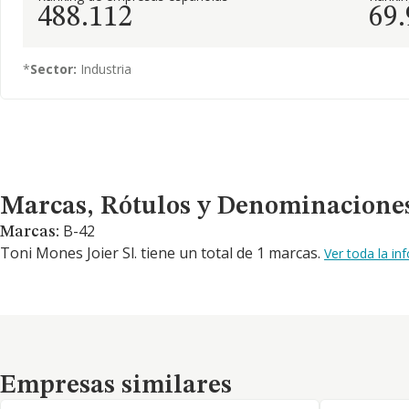
488.112
69
*
Sector:
Industria
Marcas, Rótulos y Denominaciones Comerciales
Marcas, Rótulos y Denominacione
B-42
Marcas:
Toni Mones Joier Sl. tiene un total de 1 marcas.
Ver toda la i
Empresas similares
Empresas similares