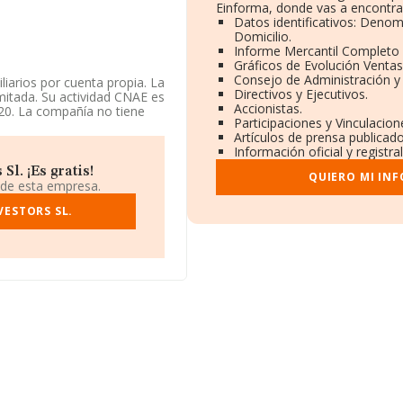
Einforma, donde vas a encontra
Datos identificativos: Denom
Domicilio.
Informe Mercantil Completo
Gráficos de Evolución Venta
Consejo de Administración y
liarios por cuenta propia. La
Directivos y Ejecutivos.
mitada. Su actividad CNAE es
Accionistas.
820. La compañía no tiene
Participaciones y Vinculacio
Artículos de prensa publicad
Información oficial y registr
de identificación fiscal
 municipio de Madrid,
l. ¡Es gratis!
QUIERO MI IN
 de esta empresa.
 pertenecientes al sector,
VESTORS SL.
s y la media entre todas las
n la información de la
40 empresas, cuyas ventas
n el fin de ampliar la
media son 1. La antigüedad