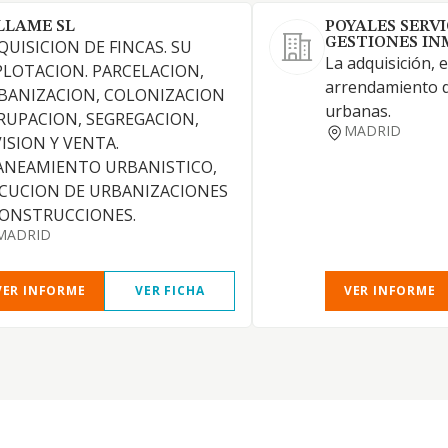
LLAME SL
POYALES SERVI
GESTIONES INM
QUISICION DE FINCAS. SU
La adquisición, 
PLOTACION. PARCELACION,
arrendamiento de
BANIZACION, COLONIZACION
urbanas.
RUPACION, SEGREGACION,
MADRID
VISION Y VENTA.
ANEAMIENTO URBANISTICO,
ECUCION DE URBANIZACIONES
CONSTRUCCIONES.
MADRID
VER INFORME
VER FICHA
VER INFORME