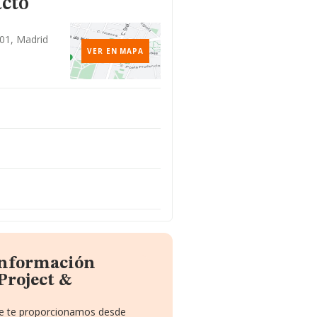
acto
001, Madrid
VER EN MAPA
 información
Project &
que te proporcionamos desde