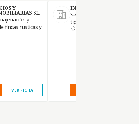
CIOS Y
INURBI SL
OBILIARIAS SL.
Servicios inmobiliarios de to
enajenación y
tipo.
 fincas rusticas y
MADRID
VER FICHA
VER INFORME
VER FIC