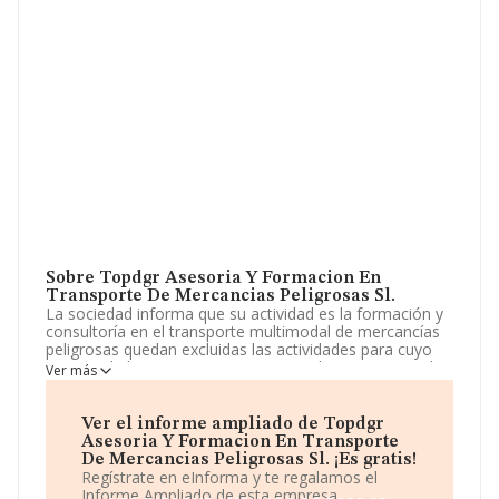
Sobre Topdgr Asesoria Y Formacion En
Transporte De Mercancias Peligrosas Sl.
La sociedad informa que su actividad es la formación y
consultoría en el transporte multimodal de mercancías
peligrosas quedan excluidas las actividades para cuyo
ejercicio la ley exija requisitos especiales que no queden
Ver más
cumplidos por esta sociedad. La empresa aparece
inscrita en el Registro Mercantil como Sociedad
Limitada. Clasifica su actividad CNAE como '%cnae%',
Ver el informe ampliado de Topdgr
código 5226. La sociedad no tiene actividad en
Asesoria Y Formacion En Transporte
mercados exteriores.
De Mercancias Peligrosas Sl. ¡Es gratis!
Regístrate en eInforma y te regalamos el
El número de empleados ha sido el mismo con respecto
Informe Ampliado de esta empresa.