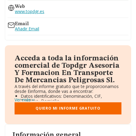
Web
www.topdgr.es
Email
Añadir Email
Acceda a toda la información
comercial de Topdgr Asesoria
Y Formacion En Transporte
De Mercancias Peligrosas Sl.
A través del informe gratuito que te proporcionamos
desde Einforma, donde vas a encontrar:
Datos identificativos: Denominación, CIF,
Ver más
Teléfono, Domicilio.
Informe Mercantil Completo (BORME).
QUIERO MI INFORME GRATUITO
Gráficos de Evolución Ventas y Empleados.
Consejo de Administración y Administradores.
Directivos y Ejecutivos.
Accionistas.
Participaciones y Vinculaciones en otras empresas.
Información general
Artículos de prensa publicados sobre la empresa.