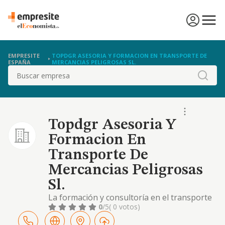
EMPRESITE
TOPDGR ASESORIA Y FORMACION EN TRANSPORTE DE
ESPAÑA
MERCANCIAS PELIGROSAS SL.
Buscar
Topdgr Asesoria Y
Formacion En
Transporte De
Mercancias Peligrosas
Sl.
La formación y consultoría en el transporte
multimodal de mercancías peligrosas
0
/5
( 0 votos)
quedan excluidas las actividades para cuyo