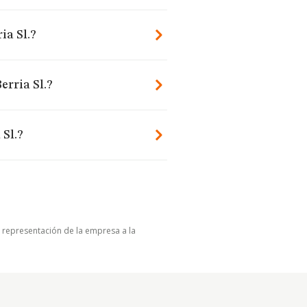
ia Sl.?
erria Sl.?
 Sl.?
u representación de la empresa a la