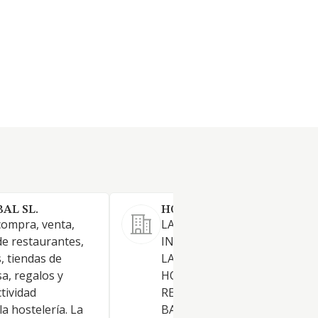
AL SL.
HOSTELERA ROSER S.L.
compra, venta,
LA ACTIVIDADES PROPIAS DE
e restaurantes,
INDUSTRIA DE HOSTELERIA 
s, tiendas de
LA EXPLOTACION DE HOTELE
a, regalos y
HOSTALES, FONDAS, ALBERG
ctividad
RESTAURANTES, CAFETERIAS
la hostelería. La
BARES, DISCOTECAS Y SIMIL