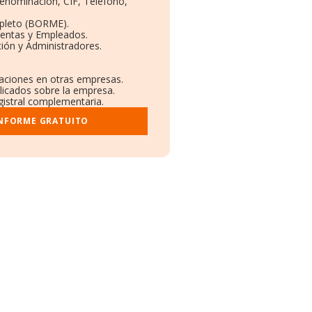
Denominación, CIF, Teléfono,
pleto (BORME).
Ventas y Empleados.
ión y Administradores.
laciones en otras empresas.
blicados sobre la empresa.
egistral complementaria.
INFORME GRATUITO