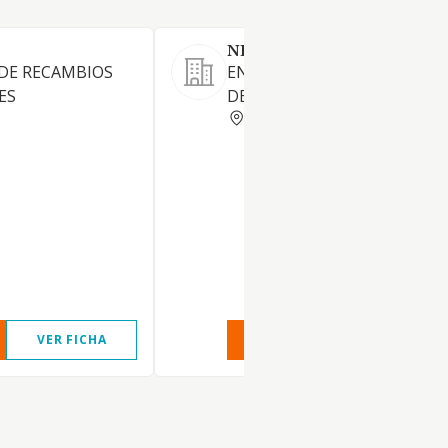
NEUMATICOS RAFER SL
DE RECAMBIOS
ENGRASE LAVADO Y REPARA
ES
DE VEHICULOS AUTOMOVILE
MADRID
VER FICHA
VER INFORME
VER FIC