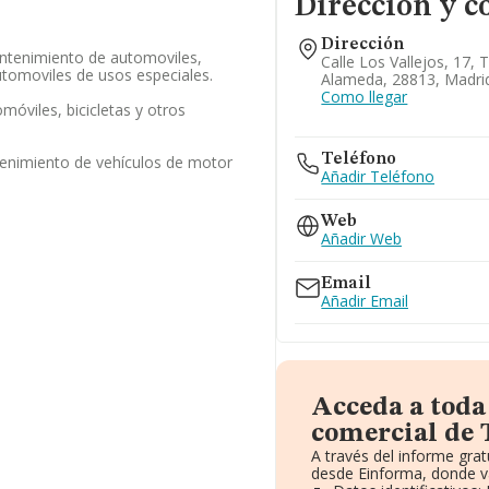
Dirección y c
Dirección
antenimiento de automoviles,
Calle Los Vallejos, 17,
tomoviles de usos especiales.
Alameda, 28813, Madri
Como llegar
móviles, bicicletas y otros
Teléfono
enimiento de vehículos de motor
Añadir Teléfono
Web
Añadir Web
Email
Añadir Email
Acceda a toda
comercial de 
A través del informe gra
desde Einforma, donde v