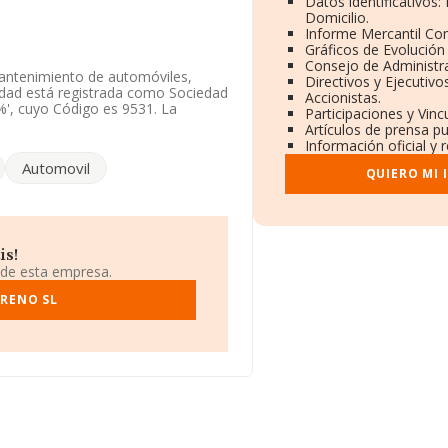
Datos identificativos
Domicilio.
Informe Mercantil C
Gráficos de Evolución
Consejo de Administra
mantenimiento de automóviles,
Directivos y Ejecutivo
edad está registrada como Sociedad
Accionistas.
%', cuyo Código es 9531. La
Participaciones y Vin
Artículos de prensa p
Información oficial y 
ncuentra en Calle Los Vallejos
Automovil
id.
QUIERO MI 
602 empresas, la facturación en el
 entre todas las compañías es de
va a la provincia de Madrid, en la
as en 2025 han alcanzado los
is!
 sector, en 2025, la antigüedad
 de esta empresa.
las empresas es de 3.
FRENO SL