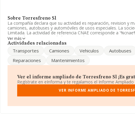
Sobre Torresfreno Sl
La compañía declara que su actividad es reparación, revision y 
camiones, autobuses y automóviles de usos especiales. La soci
Limitada. La actividad de referencia CNAE corresponde a '%cnae
compañía no tiene actividad en mercados exteriores.
Ver más
Actividades relacionadas
La empresa española
Torresfreno S.L
, con NIF B82228230, se e
Transportes
Camiones
Vehiculos
Autobuses
núm. 17, (28813), en el municipio de Torres De La Alameda, Madr
Reparaciones
Mantenimientos
En relación con el sector y disponiendo de los datos de hasta 39.
ámbito nacional alcanza los 11.070 millones de euros y la media
279 mil euros de ventas en 2025. En cuanto a la información relati
base de datos de INFORMA aparecen 6480 empresas, cuyas vent
Ver el informe ampliado de Torresfreno Sl ¡Es grat
2.112 millones de euros. Finalmente, para completar los datos de
Regístrate en eInforma y te regalamos el Informe Ampliado
desde la constitución es de 19 años. La media de empleados de 
VER INFORME AMPLIADO DE TORRES