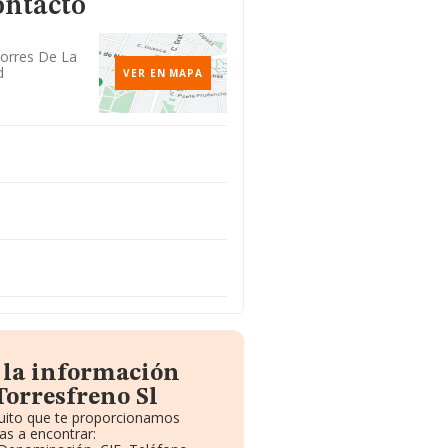
ontacto
 Torres De La
d
VER EN MAPA
 la información
Torresfreno Sl
tuito que te proporcionamos
as a encontrar: