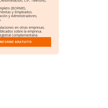
: Denominación, CIF, Teléfono,
ompleto (BORME).
 Ventas y Empleados.
ción y Administradores.
s.
culaciones en otras empresas.
ublicados sobre la empresa.
registral complementaria.
INFORME GRATUITO