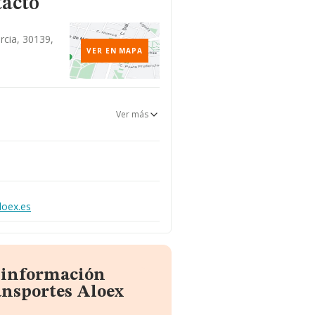
tacto
urcia, 30139,
VER EN MAPA
Ver más
loex.es
a información
ansportes Aloex