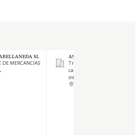
ABELLANEDA SL
ASCENSION GARCIA S.L.
E DE MERCANCIAS
Transporte de mercancías po
.
carretera a nivel nacional e
internacional
MURCIA