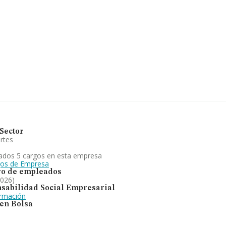
l euros. En cuanto a la
tos de INFORMA aparecen 2769
s. Como información adicional
a los 17 años desde la
tá enfocada en transporte de
uanto a la posición en el
024. En cuanto a la posición
l 2024.
Sector
rtes
ados 5 cargos en esta empresa
gos de Empresa
o de empleados
2026)
sabilidad Social Empresarial
ormación
 en Bolsa