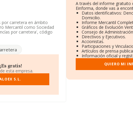
A través del informe gratuit
Einforma, donde vas a encont
Datos identificativos: Den
Domicilio.
 por carretera en ámbito
Informe Mercantil Comple
stro Mercantil como Sociedad
Gráficos de Evolución Ven
cías por carretera', código
Consejo de Administración
Directivos y Ejecutivos.
Accionistas.
ión, en los distintos rankings,
Participaciones y Vinculac
arretera
ha perdido 305 puestos en el
Artículos de prensa public
ector, delante de la empresa
Información oficial y regi
ns S.L
y
Transportes Zoñan
QUIERO MI I
express Srl
y
Transfrigo
Es gratis!
03 puestos más abajo, en la
 de esta empresa.
Éstas son las compañías que la
LOEX S.L.
L
y
Asf Gestión S.L
; entre las
tics S.L
y
Polymers Service
338 puestos en el ranking
ión fiscal B73006579, se
io de El Raal, Murcia.
ertenecientes al sector, la
euros y se estima que el