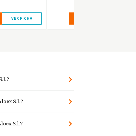
VER FICHA
VER INFORME
VER FIC
.l.?
loex S.l.?
oex S.l.?