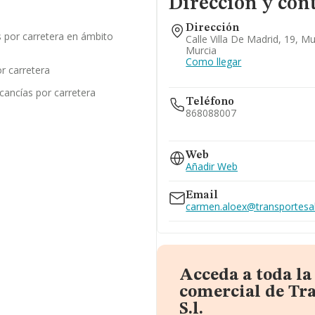
Dirección y con
Dirección
 por carretera en ámbito
Calle Villa De Madrid, 19, M
Murcia
Como llegar
r carretera
cancías por carretera
Teléfono
868088007
669...
Web
Ver teléfono 669...
Añadir Web
Email
carmen.aloex@transportesa
Acceda a toda l
comercial de Tr
S.l.