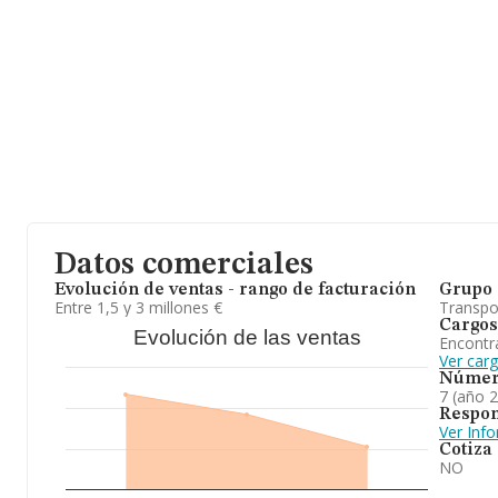
promedio de la facturación entre todas las empresas es de 725 mi
información relativa a la provincia de Murcia, en la base de da
empresas, cuyas ventas han obtenido los 3.355 millones de euro
de interés, la media de empleados es de 5. La antigüedad alcanz
constitución.
A modo de conclusión, la actividad de
Transportes Aloex S.L
es
mercancías por carretera en ámbito nacional e internacional. En c
ranking de sectores, la empresa ha perdido posiciones frente al 2
en el ranking nacional, la empresa ha perdido posiciones frente a
Datos comerciales
Evolución de ventas - rango de facturación
Grupo 
Entre 1,5 y 3 millones €
Transpo
Cargos
Evolución de las ventas
Encontr
Ver car
Númer
7 (año 
Respon
Ver Inf
Cotiza
NO