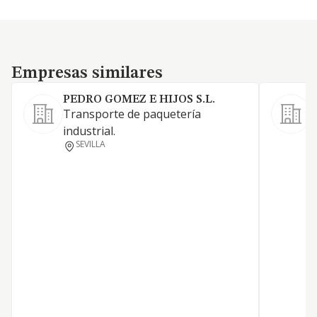
Empresas similares
Empresas similares
PEDRO GOMEZ E HIJOS S.L.
Transporte de paquetería
E
industrial.
i
SEVILLA
a
a
d