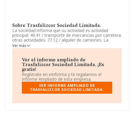
Sobre Trasfalizcor Sociedad Limitada.
La sociedad informa que su actividad es actividad
principal: 49.41 / transporte de mercancías por carretera.
otras actividades: 77.12 / alquiler de camiones. La
empresa es una Sociedad Limitada. Su CNAE
Ver más
corresponde a 4941 con código 'Transporte de
mercancías por carretera'. La sociedad no tiene
actividad en mercados exteriores.
Ver el informe ampliado de
Trasfalizcor Sociedad Limitada. ¡Es
Atendiendo a los datos disponibles en INFORMA, el
gratis!
número de empleados de la compañía ha estado por
Regístrate en eInforma y te regalamos el
debajo de la media de sector.
Informe Ampliado de esta empresa.
VER INFORME AMPLIADO DE
La empresa española
Trasfalizcor Sociedad
TRASFALIZCOR SOCIEDAD LIMITADA.
Limitada
, con CIF B56584360, está situada en Plaza
Las Tendillas núm. 1 Plt 18, (41019), en el municipio de
Sevilla, Andalucía.
En relación con el sector y disponiendo de los datos de
hasta 62.013 empresas, a nivel nacional la facturación
asciende a 44.874 millones de euros y se estima que el
promedio de la facturación entre todas las empresas es
de 723 mil euros. En relación con la información de la