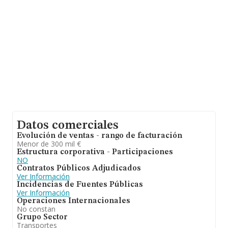
provincia de Sevilla, en la base de datos de INFORMA
aparecen 2498 empresas, cuyas ventas han obtenido
los 1.165 millones de euros. Para aportar ulterior
información de interés en el ámbito sectorial, la media
de empleados es de 5. La media de antigüedad desde la
constitución es de 17 años.
Datos comerciales
Evolución de ventas - rango de facturación
Menor de 300 mil €
Estructura corporativa - Participaciones
NO
Contratos Públicos Adjudicados
Ver Información
Incidencias de Fuentes Públicas
Ver Información
Operaciones Internacionales
No constan
Grupo Sector
Transportes