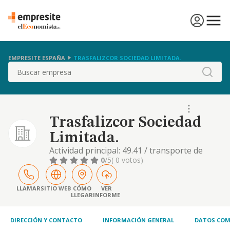
EMPRESITE ESPAÑA
TRASFALIZCOR SOCIEDAD LIMITADA.
Buscar
Trasfalizcor Sociedad
Limitada.
Actividad principal: 49.41 / transporte de
mercancías por carretera. otras actividades:
0
/5
( 0 votos)
77.12 / alquiler de camiones
LLAMAR
SITIO WEB
CÓMO
VER
LLEGAR
INFORME
DIRECCIÓN Y CONTACTO
INFORMACIÓN GENERAL
DATOS COM