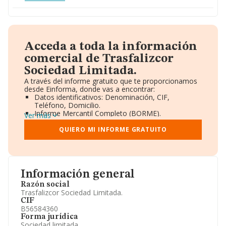
Acceda a toda la información
comercial de Trasfalizcor
Sociedad Limitada.
A través del informe gratuito que te proporcionamos
desde Einforma, donde vas a encontrar:
Datos identificativos: Denominación, CIF,
Teléfono, Domicilio.
Informe Mercantil Completo (BORME).
Ver más
Gráficos de Evolución Ventas y Empleados.
Consejo de Administración y Administradores.
QUIERO MI INFORME GRATUITO
Directivos y Ejecutivos.
Accionistas.
Participaciones y Vinculaciones en otras empresas.
Artículos de prensa publicados sobre la empresa.
Información oficial y registral complementaria.
Información general
Razón social
Trasfalizcor Sociedad Limitada.
CIF
B56584360
Forma jurídica
Sociedad limitada