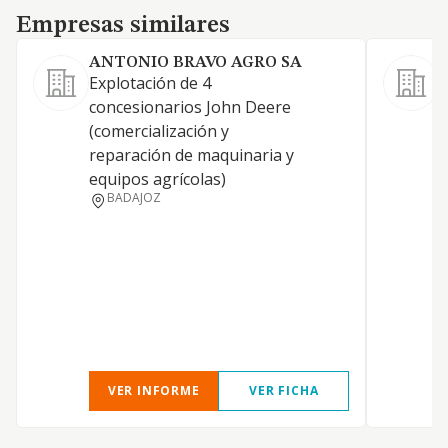
Empresas similares
Empresas similares
ANTONIO BRAVO AGRO SA
Explotación de 4
L
concesionarios John Deere
m
(comercialización y
reparación de maquinaria y
equipos agrícolas)
BADAJOZ
VER INFORME
VER FICHA