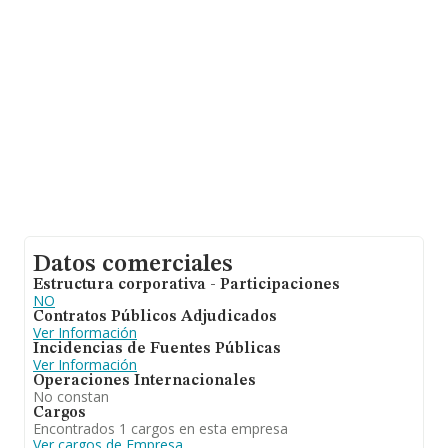
asciende a 81.312 millones de euros y el promedio de la
facturación de ventas entre todas las compañías
asciende a los 2 millones de euros. Finalmente, para
completar los datos de sector la antigüedad alcanza los
16 años desde la constitución. Los empleados de media
son 3.
Datos comerciales
Estructura corporativa - Participaciones
NO
Contratos Públicos Adjudicados
Ver Información
Incidencias de Fuentes Públicas
Ver Información
Operaciones Internacionales
No constan
Cargos
Encontrados 1 cargos en esta empresa
Ver cargos de Empresa