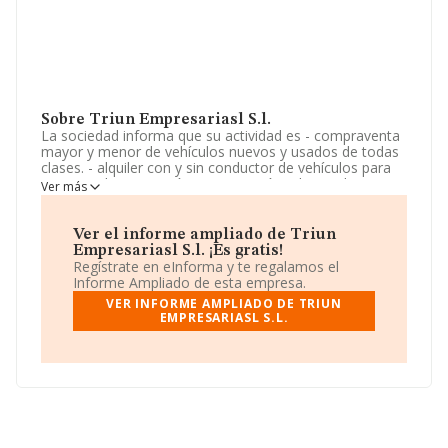
Sobre Triun Empresariasl S.l.
La sociedad informa que su actividad es - compraventa
mayor y menor de vehículos nuevos y usados de todas
clases. - alquiler con y sin conductor de vehículos para
eventos. -la promoción, construcción, obra civil,
Ver más
reparación, reforma, acondicionamiento y decoración
de viviendas, naves, locales y edificios de todas clases,
tanto públicos co. La sociedad está inscrita en el
Ver el informe ampliado de Triun
Registro Mercantil como Sociedad Limitada. Su CNAE
Empresariasl S.l. ¡Es gratis!
corresponde a 4781 con código 'Comercio al por menor
Regístrate en eInforma y te regalamos el
de productos alimenticios, bebidas y tabaco en puestos
Informe Ampliado de esta empresa.
de venta y en mercadillos'. La sociedad no tiene
VER INFORME AMPLIADO DE TRIUN
actividad en mercados exteriores.
EMPRESARIASL S.L.
La sociedad española
Triun Empresariasl S.L
,
B21912597, tiene domicilio fiscal en Avenida Roble núm.
28, (06490), en el municipio de Puebla De La Calzada,
en Badajoz, Extremadura.
En relación con el sector y disponiendo de los datos de
hasta 35.519 empresas, a nivel nacional la facturación