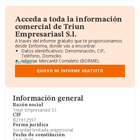
Acceda a toda la información
comercial de Triun
Empresariasl S.l.
A través del informe gratuito que te proporcionamos
desde Einforma, donde vas a encontrar:
Datos identificativos: Denominación, CIF,
Teléfono, Domicilio.
Informe Mercantil Completo (BORME).
Ver más
Gráficos de Evolución Ventas y Empleados.
Consejo de Administración y Administradores.
QUIERO MI INFORME GRATUITO
Directivos y Ejecutivos.
Accionistas.
Participaciones y Vinculaciones en otras empresas.
Artículos de prensa publicados sobre la empresa.
Información oficial y registral complementaria.
Información general
Razón social
Triun Empresariasl S.l.
CIF
B21912597
Forma jurídica
Sociedad limitada unipersonal
Fecha de constitución
11-6-2025