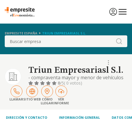
EMPRESITE ESPAÑA
TRIUN EMPRESARIASL S.L.
Buscar
Triun Empresariasl S.l.
- compraventa mayor y menor de vehículos
nuevos y usados de todas clases. - alquiler
0
/5
( 0 votos)
con y sin conductor de vehículos para
eventos. -la promoción, construcción, obra
civil, reparación, reforma,
LLAMAR
SITIO WEB
CÓMO
VER
LLEGAR
INFORME
acondicionamiento y decoración de
viviendas, naves, locales y edificios de todas
clases, tanto públicos co
DIRECCIÓN Y CONTACTO
INFORMACIÓN GENERAL
DATOS COM