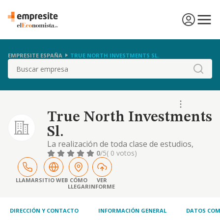
EMPRESITE ESPAÑA
TRUE NORTH INVESTMENTS SL.
Buscar
True North Investments
Sl.
La realización de toda clase de estudios,
proyectos e informes técnicos, financieros,
0
/5
( 0 votos)
económicos, contables, de comercio
internacional, fiscales incluyendo todo
cuanto se refiere a activos e instrumentos
LLAMAR
SITIO WEB
CÓMO
VER
LLEGAR
INFORME
financieros de cualquier clase, análisis de la
situación financiera de las empresas,
sectores ec
DIRECCIÓN Y CONTACTO
INFORMACIÓN GENERAL
DATOS COM