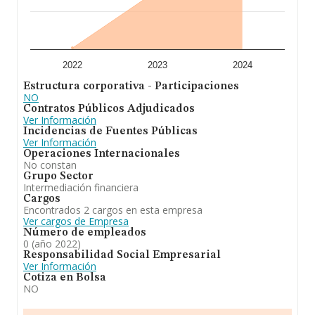
con ventas en 2024 de hasta 9.987 millones de euros.
Con el fin de ampliar la información relativa a las
compañías, la antigüedad desde la constitución es de 13
años. La media de empleados de las empresas es de 3.
En definitiva,
True North Investments S.L
se emplea
2022
2023
2024
en la realización de toda clase de estudios, proyectos e
Estructura corporativa - Participaciones
informes técnicos, financieros, económicos, contables,
NO
de comercio internacional, fiscales incluyendo todo
Contratos Públicos Adjudicados
cuanto se refiere a activos e instrumentos financieros
Ver Información
de cualquier clase, análisis de la situación financiera de
Incidencias de Fuentes Públicas
las empresas, sectores ec. En el ranking de provincia, ha
Ver Información
experimentado un retroceso.
Operaciones Internacionales
No constan
Grupo Sector
Intermediación financiera
Cargos
Encontrados 2 cargos en esta empresa
Ver cargos de Empresa
Número de empleados
0 (año 2022)
Responsabilidad Social Empresarial
Ver Información
Cotiza en Bolsa
NO