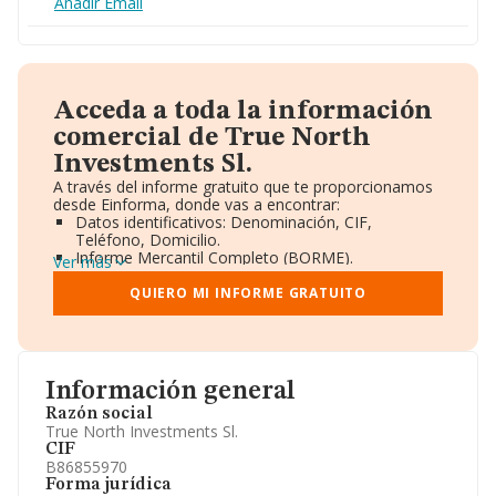
Añadir Email
Acceda a toda la información
comercial de True North
Investments Sl.
A través del informe gratuito que te proporcionamos
desde Einforma, donde vas a encontrar:
Datos identificativos: Denominación, CIF,
Teléfono, Domicilio.
Informe Mercantil Completo (BORME).
Ver más
Gráficos de Evolución Ventas y Empleados.
Consejo de Administración y Administradores.
QUIERO MI INFORME GRATUITO
Directivos y Ejecutivos.
Accionistas.
Participaciones y Vinculaciones en otras empresas.
Artículos de prensa publicados sobre la empresa.
Información oficial y registral complementaria.
Información general
Razón social
True North Investments Sl.
CIF
B86855970
Forma jurídica