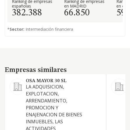
Ranking de empresas
Ranking de empresas
Rankin
españolas
en MADRID
en el 
382.388
66.850
59
*
Sector:
Intermediación financiera
Empresas similares
Empresas similares
OSA MAYOR 30 SL
LA ADQUISICION,
EXPLOTACION,
C
ARRENDAMIENTO,
PROMOCION Y
ENAJENACION DE BIENES
INMUEBLES, LAS
ACTIVIDADES