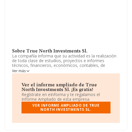
Sobre True North Investments Sl.
La compañía informa que su actividad es la realización
de toda clase de estudios, proyectos e informes
técnicos, financieros, económicos, contables, de
comercio internacional, fiscales incluyendo todo cuanto
Ver más
se refiere a activos e instrumentos financieros de
cualquier clase, análisis de la situación financiera de las
empresas, sectores ec. La empresa es una Sociedad
Ver el informe ampliado de True
Limitada. Su actividad CNAE es 'Otros servicios
North Investments Sl. ¡Es gratis!
financieros, excepto seguros y fondos de pensiones
Regístrate en eInforma y te regalamos el
n.c.o.p.' con código 6499. La empresa no tiene actividad
Informe Ampliado de esta empresa.
en mercados exteriores.
VER INFORME AMPLIADO DE TRUE
NORTH INVESTMENTS SL.
Dentro del ranking de empresas elaborado por
INFORMA, atendiendo a los niveles de facturación,
podemos decir de la compañía que: la empresa ha caído
59 puestos en el ranking sectorial, pasando del 533 al
592. En el ranking del sector, delante de la empresa