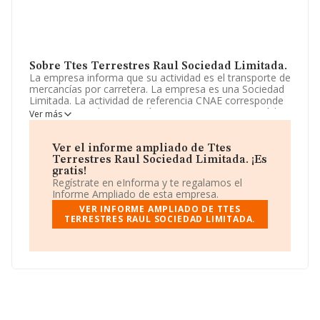
Sobre Ttes Terrestres Raul Sociedad Limitada.
La empresa informa que su actividad es el transporte de
mercancías por carretera. La empresa es una Sociedad
Limitada. La actividad de referencia CNAE corresponde
a 'Transporte de mercancías por carretera', cuyo Código
Ver más
es 4941. La sociedad no tiene actividad en mercados
exteriores.
Ver el informe ampliado de Ttes
Ha contado con el mismo número de empleados y
Terrestres Raul Sociedad Limitada. ¡Es
atendiendo a los datos disponibles en INFORMA, el
gratis!
número de empleados de la compañía ha estado por
Regístrate en eInforma y te regalamos el
debajo de la media de sector.
Informe Ampliado de esta empresa.
VER INFORME AMPLIADO DE TTES
Acerca de la información en los distintos rankings: en
TERRESTRES RAUL SOCIEDAD LIMITADA.
2024, en la clasificación del sector, la empresa se ha
colocado 1.262 puestos más abajo y su posición actual
es 12.924 (el año anterior estaba en 11.662). Tienen
mejor posición las siguientes empresas del sector:
Gruas y Transportes Julio Sánchez S.L
y
Transports Robert Bochaca S.L
; en cambio, algunas
de las empresas que la siguen en la clasificación del
sector son
Azulejos Acuarela S.L
y
Daca 89
Transportes y Logistica S.L
. En 2024, en el ranking