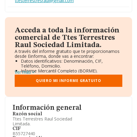
ttesterrestresraul@gmail.com
Acceda a toda la información
comercial de Ttes Terrestres
Raul Sociedad Limitada.
A través del informe gratuito que te proporcionamos
desde Einforma, donde vas a encontrar:
Datos identificativos: Denominación, CIF,
Teléfono, Domicilio.
Informe Mercantil Completo (BORME).
Ver más
Gráficos de Evolución Ventas y Empleados.
Consejo de Administración y Administradores.
QUIERO MI INFORME GRATUITO
Directivos y Ejecutivos.
Accionistas.
Participaciones y Vinculaciones en otras empresas.
Artículos de prensa publicados sobre la empresa.
Información oficial y registral complementaria.
Información general
Razón social
Ttes Terrestres Raul Sociedad
Limitada.
CIF
B55727440