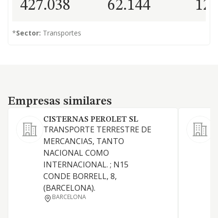
427.038
62.144
12.
*
Sector:
Transportes
Empresas similares
Empresas similares
CISTERNAS PEROLET SL
TRANSPORTE TERRESTRE DE
MERCANCIAS, TANTO
T
NACIONAL COMO
i
INTERNACIONAL. ; N15
f
CONDE BORRELL, 8,
c
(BARCELONA).
BARCELONA