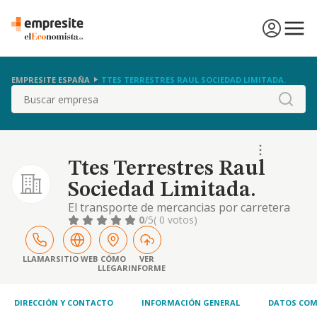
EMPRESITE ESPAÑA
TTES TERRESTRES RAUL SOCIEDAD LIMITADA.
Buscar
Ttes Terrestres Raul
Sociedad Limitada.
El transporte de mercancias por carretera
0
/5
( 0 votos)
LLAMAR
SITIO WEB
CÓMO
VER
LLEGAR
INFORME
DIRECCIÓN Y CONTACTO
INFORMACIÓN GENERAL
DATOS COM