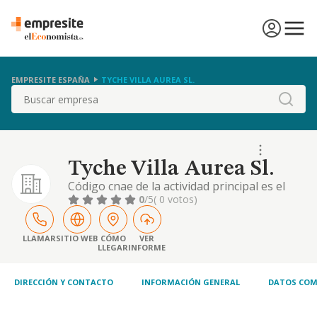
EMPRESITE ESPAÑA
TYCHE VILLA AUREA SL.
Buscar
Tyche Villa Aurea Sl.
Código cnae de la actividad principal es el
5610. restaurantes y puestos de comida. la
0
/5
( 0 votos)
gestión y explotación de todo tipo de
negocios de hostelería y restauración, tales
como restaurantes, cafeterías, mesones,
LLAMAR
SITIO WEB
CÓMO
VER
LLEGAR
INFORME
café-bares o pubs, y todo tipo de actividades
de ocio
DIRECCIÓN Y CONTACTO
INFORMACIÓN GENERAL
DATOS COM