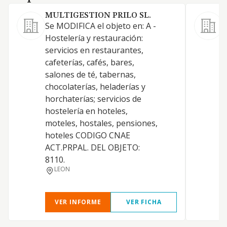
MULTIGESTION PRILO SL.
Se MODIFICA el objeto en: A -
E
Hostelería y restauración:
p
servicios en restaurantes,
R
cafeterías, cafés, bares,
g
salones de té, tabernas,
s
chocolaterías, heladerías y
r
horchaterías; servicios de
c
hostelería en hoteles,
h
moteles, hostales, pensiones,
m
hoteles CODIGO CNAE
i
ACT.PRPAL. DEL OBJETO:
d
8110.
t
LEON
VER INFORME
VER FICHA