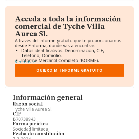
Acceda a toda la información
comercial de Tyche Villa
Aurea Sl.
A través del informe gratuito que te proporcionamos
desde Einforma, donde vas a encontrar:
Datos identificativos: Denominación, CIF,
Teléfono, Domicilio.
Informe Mercantil Completo (BORME).
Ver más
Gráficos de Evolución Ventas y Empleados.
Consejo de Administración y Administradores.
QUIERO MI INFORME GRATUITO
Directivos y Ejecutivos.
Accionistas.
Participaciones y Vinculaciones en otras empresas.
Artículos de prensa publicados sobre la empresa.
Información oficial y registral complementaria.
Información general
Razón social
Tyche Villa Aurea Sl.
CIF
B70738943
Forma jurídica
Sociedad limitada
Fecha de constitución
7-3-2024