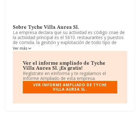
Sobre Tyche Villa Aurea Sl.
La empresa declara que su actividad es código cnae de
la actividad principal es el 5610. restaurantes y puestos
de comida. la gestión y explotación de todo tipo de
negocios de hostelería y restauración, tales como
Ver más
restaurantes, cafeterías, mesones, café-bares o pubs, y
todo tipo de actividades de ocio. La sociedad está
inscrita en el Registro Mercantil como Sociedad
Ver el informe ampliado de Tyche
Limitada. Su actividad CNAE es '%cnae%' con código
Villa Aurea Sl. ¡Es gratis!
5611. La empresa no tiene actividad en mercados
Regístrate en eInforma y te regalamos el
exteriores.
Informe Ampliado de esta empresa.
VER INFORME AMPLIADO DE TYCHE
La empresa
Tyche Villa Aurea S.L
, con número de
VILLA AUREA SL.
identificación fiscal B70738943, se encuentra en Calle
Alfonso X núm. 1 1 F, (24350), Veguellina De Orbigo,
León, Castilla-león.
En base a la información de la que dispone INFORMA
sobre 142.938 compañías, en el ámbito nacional la
facturación alcanza la cifra de 31.947 millones de euros
y se estima que el promedio de la facturación entre
todas las empresas es de 223 mil euros. En cuanto a la
información relativa a la provincia de León, en la base