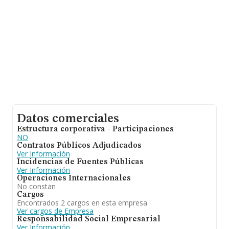
de datos de INFORMA aparecen 786 empresas, con
ventas de 175 millones de euros. Por último, con el fin
de ampliar la información relativa al ámbito de la
empresa, la antigüedad desde la constitución es de 12
años. Los empleados de media son 3.
Datos comerciales
Estructura corporativa - Participaciones
NO
Contratos Públicos Adjudicados
Ver Información
Incidencias de Fuentes Públicas
Ver Información
Operaciones Internacionales
No constan
Cargos
Encontrados 2 cargos en esta empresa
Ver cargos de Empresa
Responsabilidad Social Empresarial
Ver Información