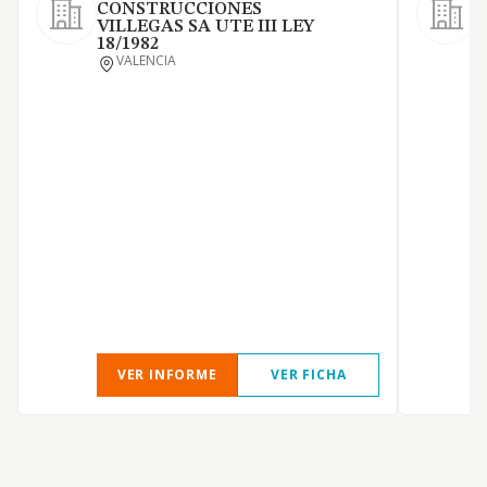
CONSTRUCCIONES
VILLEGAS SA UTE III LEY
O
18/1982
E
VALENCIA
d
A
d
d
V
VER INFORME
VER FICHA