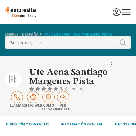
EMPRESITE ESPAÑA
UTE AENA SANTIAGO MARGENES PISTA
Buscar
Ute Aena Santiago
Margenes Pista
0
/5
( 0 votos)
LLAMAR
SITIO WEB
CÓMO
VER
LLEGAR
INFORME
DIRECCIÓN Y CONTACTO
INFORMACIÓN GENERAL
DATOS COM