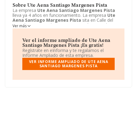
Sobre Ute Aena Santiago Margenes Pista
La empresa
Ute Aena Santiago Margenes Pista
lleva ya 4 años en funcionamiento. La empresa
Ute
Aena Santiago Margenes Pista
sita en Calle del
Periodista jose Ombuena, 5 - 7º B, Valencia, Valencia. La
Ver más
actividad CNAE de esta compañía es 9499 - Otras
actividades asociativas n.c.o.p.. La emprea
Ute Aena
Santiago Margenes Pista
se registra como Unión
Ver el informe ampliado de Ute Aena
temporal de empresas.
Santiago Margenes Pista ¡Es gratis!
Regístrate en eInforma y te regalamos el
Informe Ampliado de esta empresa.
VER INFORME AMPLIADO DE UTE AENA
SANTIAGO MARGENES PISTA