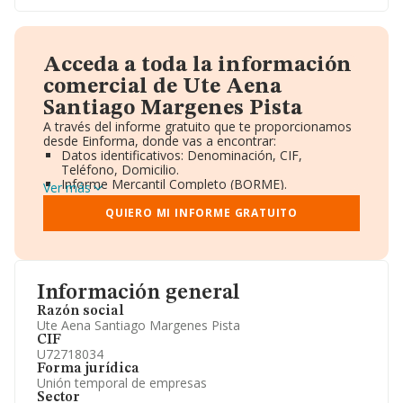
Acceda a toda la información
comercial de Ute Aena
Santiago Margenes Pista
A través del informe gratuito que te proporcionamos
desde Einforma, donde vas a encontrar:
Datos identificativos: Denominación, CIF,
Teléfono, Domicilio.
Informe Mercantil Completo (BORME).
Ver más
Gráficos de Evolución Ventas y Empleados.
Consejo de Administración y Administradores.
QUIERO MI INFORME GRATUITO
Directivos y Ejecutivos.
Accionistas.
Participaciones y Vinculaciones en otras empresas.
Artículos de prensa publicados sobre la empresa.
Información oficial y registral complementaria.
Información general
Razón social
Ute Aena Santiago Margenes Pista
CIF
U72718034
Forma jurídica
Unión temporal de empresas
Sector